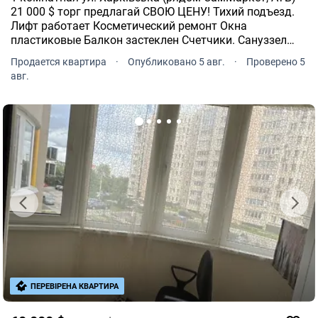
21 000 $ торг предлагай СВОЮ ЦЕНУ! Тихий подъезд.
Лифт работает Косметический ремонт Окна
пластиковые Балкон застеклен Счетчики. Сануззел
раздельный Встроенная кухня. В прихожей шкаф-купе
Продается квартира
·
Опубликовано 5 авг.
·
Проверено 5
Ключи! Быстрый показ Отличная локация.
авг.
ПЕРЕВІРЕНА КВАРТИРА