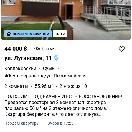
ПЕРЕВІРЕНА КВАРТИРА
ТОП 2
44 000 $
786 $ за м²
ул. Луганская, 11
Ковпаковский
·
Сумы
·
ЖК ул. Черновола/ул. Первомайская
2 комнаты
55.96 м²
2 этаж из 10
ПОДХОДИТ ПОД ВАУЧЕР И ЕСТЬ ВОССТАНОВЛЕНИЕ!
Продается просторная 2-комнатная квартира
площадью 56 м² на 2 этаже кирпичного дома.
Квартира без ремонта, что дает отличную
возможность сделать все на свой вкус и не
Продам квартиру
·
Вчера в 17:23
переплачивать за чужие дизайнерские решения.