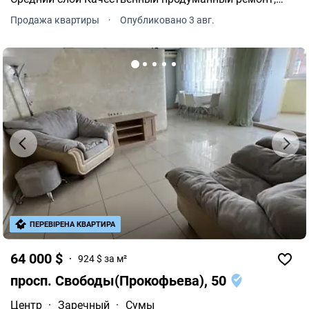
есть все необходимое для комфортного проживания
Продажа квартиры
·
Опубликовано 3 авг.
Мебель оставляем Очень хорошее расположение
дома, рядом центр, .
ПЕРЕВІРЕНА КВАРТИРА
64 000 $
924 $ за м²
просп. Свободы(Прокофьева), 50
Центр
·
Заречный
·
Сумы