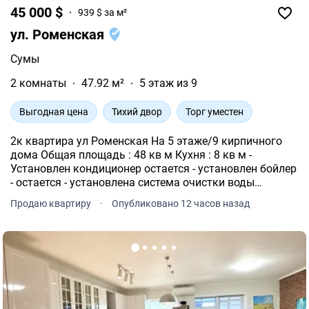
45 000 $
939 $ за м²
ул. Роменская
Сумы
2 комнаты
47.92 м²
5 этаж из 9
Выгодная цена
Тихий двор
Торг уместен
2к квартира ул Роменская На 5 этаже/9 кирпичного
дома Общая площадь : 48 кв м Кухня : 8 кв м -
Установлен кондиционер остается - установлен бойлер
- остается - установлена система очистки воды
«осмос» - остается из мебели - встроенная кухня - есть
Продаю квартиру
·
Опубликовано 12 часов назад
кладовая цена владельцев : 45 000 дол, договорная.