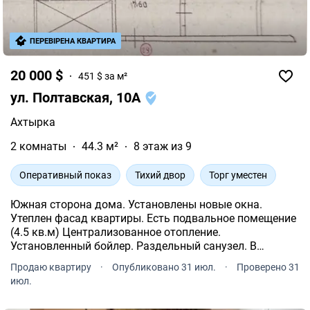
ПЕРЕВІРЕНА КВАРТИРА
20 000 $
451 $ за м²
ул. Полтавская, 10А
Ахтырка
2 комнаты
44.3 м²
8 этаж из 9
Оперативный показ
Тихий двор
Торг уместен
Южная сторона дома. Установлены новые окна.
Утеплен фасад квартиры. Есть подвальное помещение
(4.5 кв.м) Централизованное отопление.
Установленный бойлер. Раздельный санузел. В
квартире: стиральная машина, газовая плита,
Продаю квартиру
·
Опубликовано 31 июл.
·
Проверено 31
меблировка на кухне, шкаф в гостиной. Двор не
июл.
сквозной с детской площадкой.