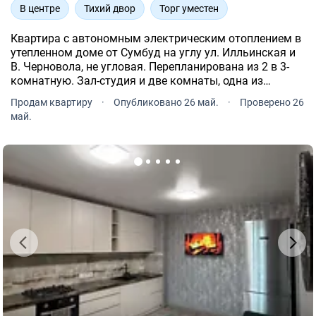
В центре
Тихий двор
Торг уместен
Квартира с автономным электрическим отоплением в
утепленном доме от Сумбуд на углу ул. Илльинская и
В. Черновола, не угловая. Перепланирована из 2 в 3-
комнатную. Зал-студия и две комнаты, одна из
которых не имеет окон, что в нынешних условиях
Продам квартиру
·
Опубликовано 26 май.
·
Проверено 26
является оптимальным вариантом.
май.