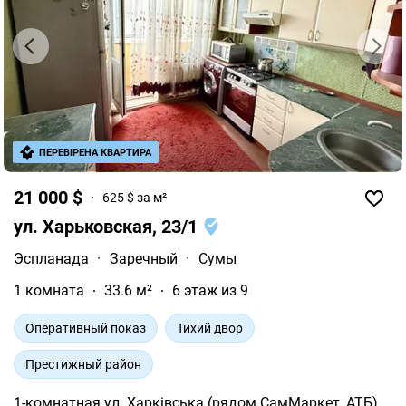
ПЕРЕВІРЕНА КВАРТИРА
21 000 $
625 $ за м²
ул. Харьковская, 23/1
Эспланада
·
Заречный
·
Сумы
1 комната
33.6 м²
6 этаж из 9
Оперативный показ
Тихий двор
Престижный район
1-комнатная ул. Харківська (рядом СамМаркет, АТБ)