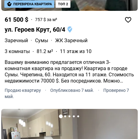
ПЕРЕВІРЕНА КВАРТИРА
ТОП 2
61 500 $
757 $ за м²
ул. Героев Крут, 60/4
Заречный
·
Сумы
·
ЖК Заречный
3 комнаты
81.2 м²
11 этаж из 10
Вашему вниманию предлагается отличная 3-
комнатная квартира на продажу! Квартира в городе
Сумы. Черепина, 60. Находится на 11 этаже. Стоимость
недвижимости 70000 $. Без посредников. Можно
рассматривать через єВідновлення. Возможен торг.
Продаю квартиру
·
Опубликовано 7 май.
·
Проверено 7
май.