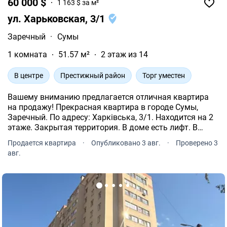
60 000 $
1 163 $ за м²
ул. Харьковская, 3/1
Заречный
·
Сумы
1 комната
51.57 м²
2 этаж из 14
В центре
Престижный район
Торг уместен
Вашему вниманию предлагается отличная квартира
на продажу! Прекрасная квартира в городе Сумы,
Заречный. По адресу: Харківська, 3/1. Находится на 2
этаже. Закрытая территория. В доме есть лифт. В
квартире индивидуальное отопление. Газ и
Продается квартира
·
Опубликовано 3 авг.
·
Проверено 3
электричество по индивидуальным счетчикам.
авг.