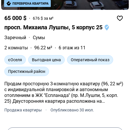
ПЕРЕВІРЕНА КВАРТИРА
65 000 $
676 $ за м²
просп. Михаила Лушпы, 5 корпус 25
Заречный
·
Сумы
2 комнаты
96.22 м²
6 этаж из 11
єОселя
Выгодная цена
Оперативный показ
Престижный район
Продам просторную 3-комнатную квартиру (96, 22 м²)
с индивидуальной планировкой и автономным
отоплением в ЖК "Еспланада" (пр. М.Лушпи, 5, корп.
25) Двусторонняя квартира расположена на
комфортном 6-м этаже 11-этажного дома и имеет
Продажа квартиры
·
Опубликовано 30 июл.
общую площадь 96, 22 м².