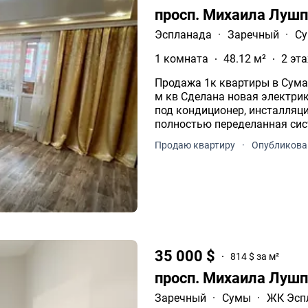
просп. Михаила Лушп
Эспланада
·
Заречный
·
С
1 комната
48.12 м²
2 эта
Продажа 1к квартиры в Сума
м кв Сделана новая электрика
под кондиционер, инсталляци
полностью переделанная сис
кв м Тамбур на 4 кв сде.
Продаю квартиру
·
Опубликован
35 000 $
814 $ за м²
просп. Михаила Луш
Заречный
·
Сумы
·
ЖК Эсп