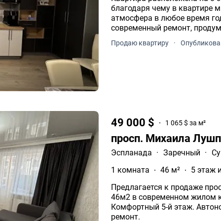
благодаря чему в квартире м
атмосфера в любое время года. Выполнен высококачест
современный ремонт, продум
Продаю квартиру
·
Опубликова
49 000 $
1 065 $ за м²
просп. Михаила Лушп
Эспланада
·
Заречный
·
С
1 комната
46 м²
5 этаж 
Предлагается к продаже про
46м2 в современном жилом к
Комфортный 5-й этаж. Автономное отопление. Современный качественный
ремонт.