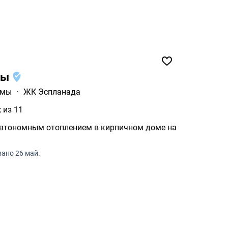
пы
умы
·
ЖК Эспланада
 из 11
автономным отоплением в кирпичном доме на
ано 26 май.