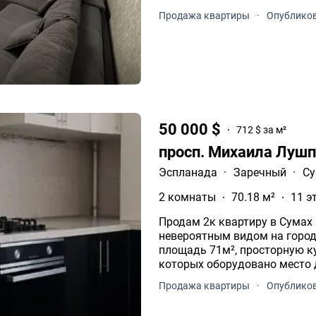
Продажа квартиры
·
Опубликов
50 000 $
712 $ за м²
просп. Михаила Лушп
Эспланада
·
Заречный
·
С
2 комнаты
70.18 м²
11 э
Продам 2к квартиру в Сумах н
невероятным видом на город.
площадь 71м², просторную ку
которых оборудовано место 
Продажа квартиры
·
Опубликов