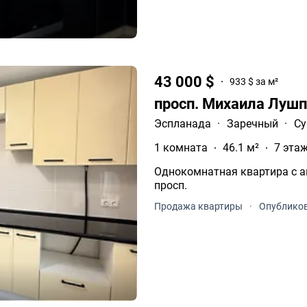
43 000 $
933 $ за м²
просп. Михаила Луш
Эспланада
·
Заречный
·
С
1 комната
46.1 м²
7 этаж
Однокомнатная квартира с 
просп.
Продажа квартиры
·
Опубликов