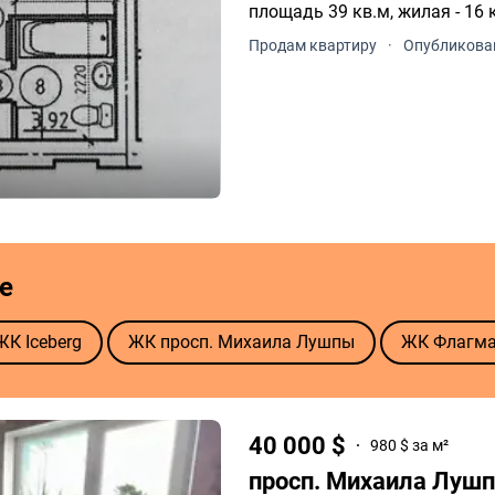
Продам квартиру
·
Опубликован
е
ЖК Iceberg
ЖК просп. Михаила Лушпы
ЖК Флагм
40 000 $
980 $ за м²
просп. Михаила Лушп