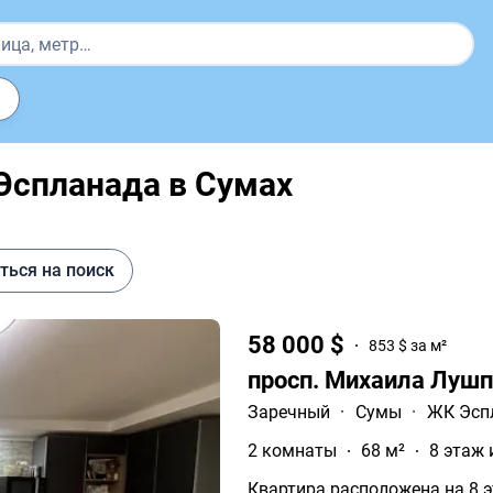
Эспланада в Сумах
ться на поиск
58 000 $
853 $ за м²
просп. Михаила Лушп
Заречный
·
Сумы
·
ЖК Эсп
2 комнаты
68 м²
8 этаж 
Квартира расположена на 8 