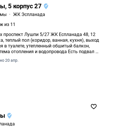
ы, 5 корпус 27
умы
·
ЖК Эспланада
ж из 11
х проспект Лушпи 5/27 ЖК Еспланадa 48, 12
, теплый пол (коридор, ванная, кухня), выход
я в туалете, утепленный обшитый балкон,
тема отопления и водопровода Есть подвал 4
о 20 апр.
пы
ланада