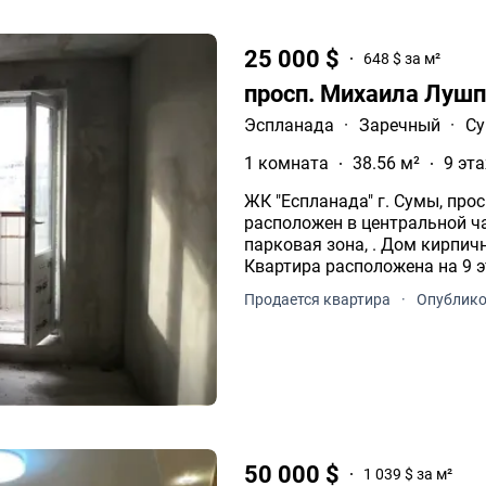
25 000 $
648 $ за м²
просп. Михаила Лушп
Эспланада
·
Заречный
·
С
1 комната
38.56 м²
9 эта
ЖК "Еспланада" г. Сумы, про
расположен в центральной час
парковая зона, . Дом кирпич
Квартира расположена на 9 э
вид из окон, на центр города.
Продается квартира
·
Опублико
50 000 $
1 039 $ за м²