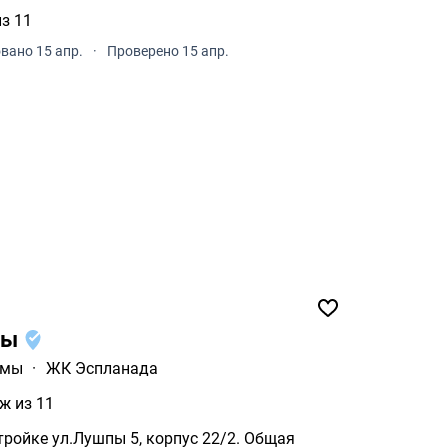
из 11
вано 15 апр.
·
Проверено 15 апр.
пы
умы
·
ЖК Эспланада
ж из 11
тройке ул.Лушпы 5, корпус 22/2. Общая