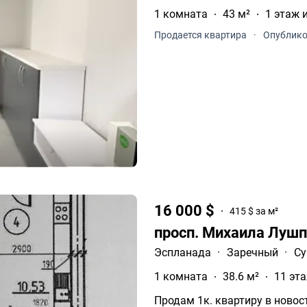
1 комната
43 м²
1 этаж 
Продается квартира
·
Опублико
16 000 $
415 $ за м²
просп. Михаила Луш
Эспланада
·
Заречный
·
С
1 комната
38.6 м²
11 эта
Продам 1к. квартиру в новос