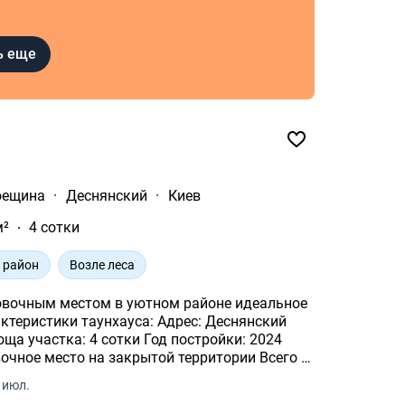
ь еще
оещина
·
Деснянский
·
Киев
м²
4 сотки
 район
Возле леса
ным местом в уютном районе идеальное
 июл.