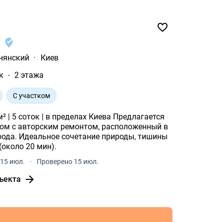
1
нянский
·
Киев
к
2 этажа
С участком
оток | в пределах Киева Предлагается
ом с авторским ремонтом, расположенный в
рода. Идеальное сочетание природы, тишины
(около 20 мин).
15 июл.
·
Проверено 15 июл.
ъекта