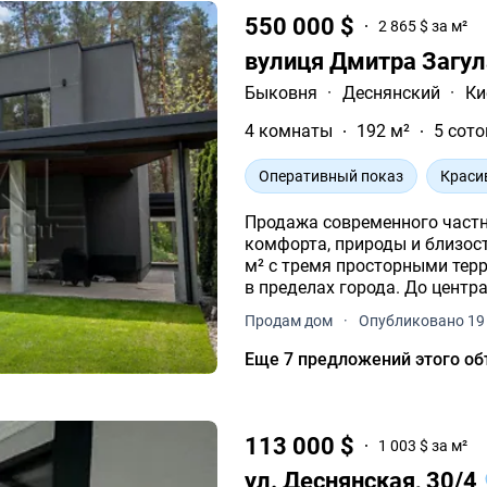
550 000 $
2 865 $ за м²
вулиця Дмитра Загу
Быковня
·
Деснянский
·
Ки
4 комнаты
192 м²
5 сото
Оперативный показ
Краси
Продажа современного частного дома в 
комфорта, природы и близости к городу. Двухэтажн
м² с тремя просторными тер
Продам дом
·
Опубликовано 19
Еще 7 предложений этого об
113 000 $
1 003 $ за м²
ул. Деснянская, 30/4