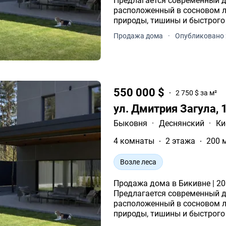
Предлагается современный 
расположенный в сосновом л
природы, тишины и быстрого 
Продажа дома
·
Опубликовано 
550 000 $
2 750 $ за м²
ул. Дмитрия Загула, 
Быковня
·
Деснянский
·
Ки
4 комнаты
2 этажа
200 
Возле леса
Продажа дома в Бикивне | 200
Предлагается современный 
расположенный в сосновом л
природы, тишины и быстрого 