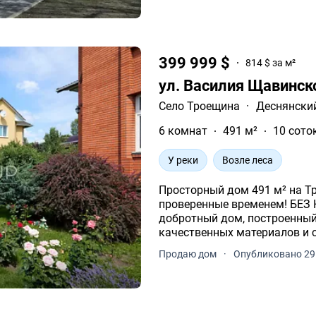
399 999 $
814 $ за м²
ул. Василия Щавинск
Село Троещина
·
Деснянски
6 комнат
491 м²
10 сото
У реки
Возле леса
Просторный дом 491 м² на Троещине качество, комфор
проверенные временем! БЕЗ КОМИССИИ! Предлагается к продаже
добротный дом, построенный
качественных материалов и 
Продаю дом
·
Опубликовано 29