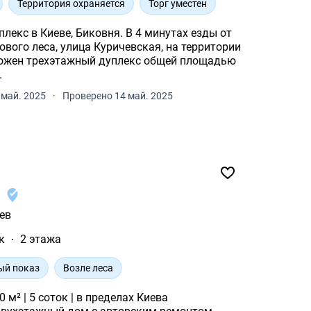
Территория охраняется
Торг уместен
лекс в Киеве, Биковня. В 4 минутах езды от
снового леса, улица Куричевская, на территории
ложен трехэтажный дуплекс общей площадью
.
май. 2025
·
Проверено 14 май. 2025
1
ев
к
2 этажа
ый показ
Возле леса
 м² | 5 соток | в пределах Киева