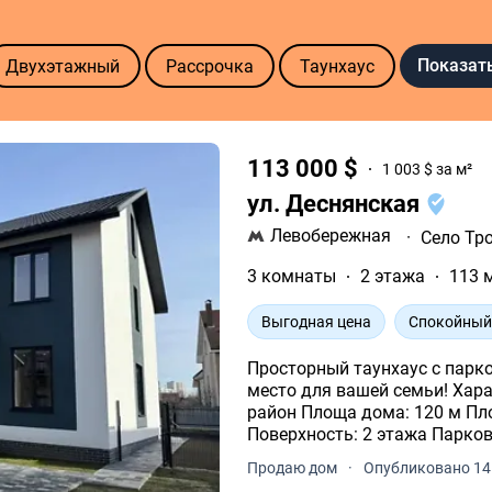
Показат
Двухэтажный
Рассрочка
Таунхаус
113 000 $
1 003 $ за м²
ул. Деснянская
Левобережная
·
Село Тр
3 комнаты
2 этажа
113 
Выгодная цена
Спокойный
Просторный таунхаус с парковоч
место для вашей семьи! Характеристики таунхауса: Адрес: Деснянский
район Площа дома: 120 м Площа участка: 4 сотки Год постройки: 2024
Поверхность: 2 этажа Парковочное место на закрытой территории Всего в
700 метрах от обустр.
Продаю дом
·
Опубликовано 14