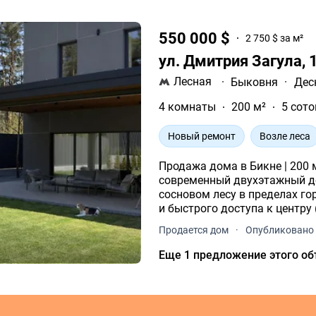
550 000 $
2 750 $ за м²
ул. Дмитрия Загула, 
Лесная
·
Быковня
·
Дес
4 комнаты
200 м²
5 сото
Новый ремонт
Возле леса
Продажа дома в Бикне | 200 м² | 5 с
современный двухэтажный д
сосновом лесу в пределах го
и быстрого доступа к центру 
Продается дом
·
Опубликовано 
Еще 1 предложение этого об