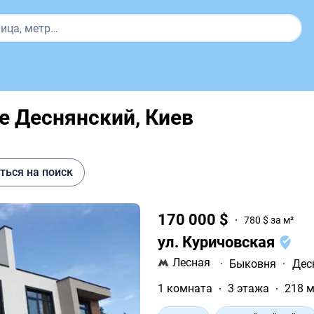
 Деснянский, ​​Киев
ться на поиск
170 000 $
780 $ за м²
ул. Куричовская
Лесная
·
Быковня
·
Дес
1 комната
3 этажа
218 м