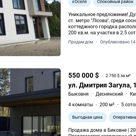
єОселя
Спокойный район
Уникальное предложение! Дуп
ст. метро "Лісова", среди со
коттеджного городка распо
200 кв.м. на участке в 2.5 сот
Продам дом
·
Опубликовано 14 
550 000 $
2 750 $ за м²
ул. Дмитрия Загула, 
Быковня
·
Деснянский
·
Ки
4 комнаты
200 м²
5 сото
Выгодная цена
Оперативн
Продажа дома в Биковне | 200