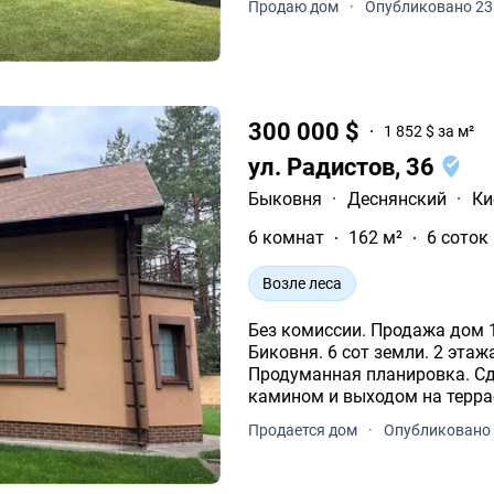
Продаю дом
·
Опубликовано 23
300 000 $
1 852 $ за м²
ул. Радистов, 36
Быковня
·
Деснянский
·
Ки
6 комнат
162 м²
6 соток
Возле леса
Без комиссии. Продажа дом 16
Биковня. 6 сот земли. 2 эта
Продуманная планировка. Сде
камином и выходом на террасу
скважина.
Продается дом
·
Опубликовано 