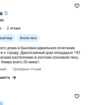
ла
ев
к
2 этажа
вый вид
Возле леса
Быковне идеальное сочетание
ый дом площадью 192
расами расположен в уютном сосновом лесу,
в пределах города. До центра Киева всего 20 минут.
 май.
·
Проверено 19 май.
ъекта