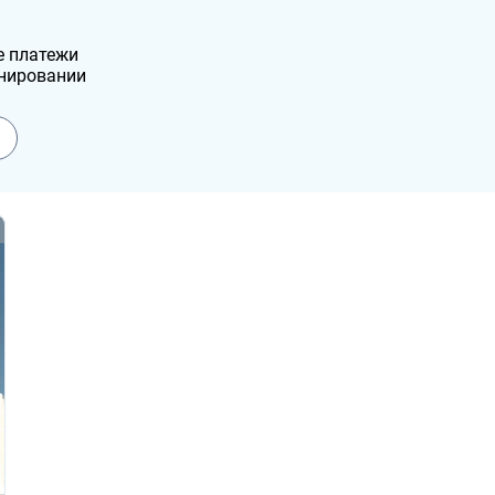
е платежи
нировании