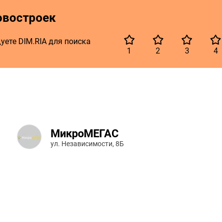
овостроек
уете DIM.RIA для поиска
1
2
3
4
МикроМЕГАС
ул. Независимости, 8Б