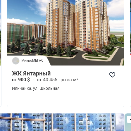
МикроМЕГАС
ЖК Янтарный
от 900 $
·
от 40 455 грн за м²
Иличанка
, ул. Школьная