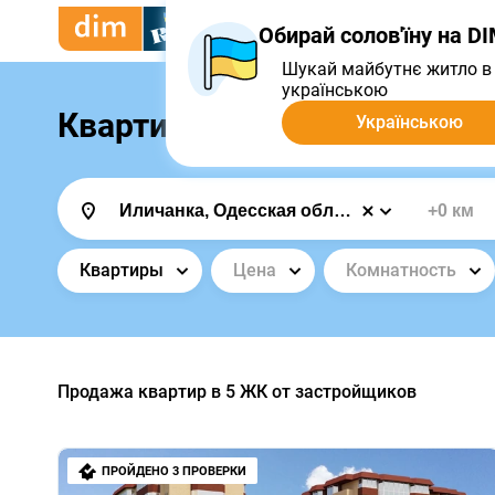
Купить
Арендовать
Пр
Обирай солов'їну на D
Шукай майбутнє житло в 
українською
Квартиры в новостройках 
Українською
Квартиры
Цена
Комнатность
Продажа квартир в
5
ЖК от застройщиков
ПРОЙДЕНО 3 ПРОВЕРКИ