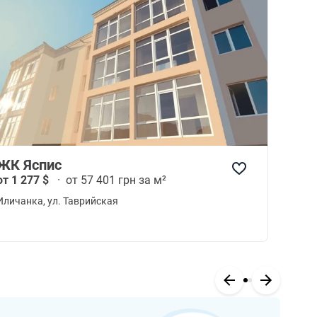
ЖК Яспис
от 1 277 $
·
от 57 401 грн за м²
Иличанка
, ул. Таврийская