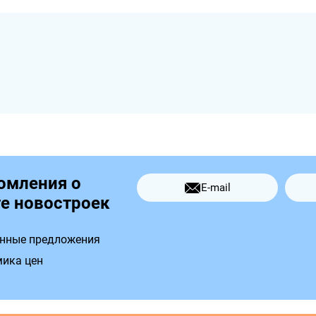
омления о
E-mail
е новостроек
нные предложения
ика цен