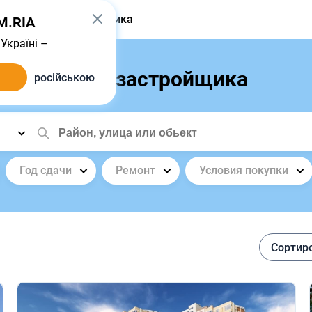
одать
От застройщика
IM.RIA
Україні –
Иличанка от застройщика
російською
Год сдачи
Ремонт
Условия покупки
Сортир