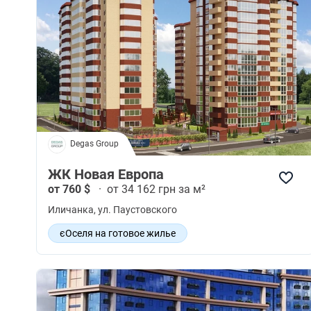
Degas Group
ЖК Новая Европа
от 760 $
·
от 34 162 грн за м²
Иличанка
, ул. Паустовского
єОселя на готовое жилье