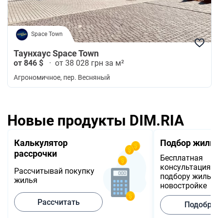
Space Town
Таунхаус Space Town
от 846 $
·
от 38 028 грн за м²
Агрономичное
, пер. Весняный
Новые продукты DIM.RIA
Калькулятор
Подбор жиль
рассрочки
Бесплатная
консультация п
Рассчитывай покупку
подбору жилья 
жилья
новостройке
Рассчитать
Подобра