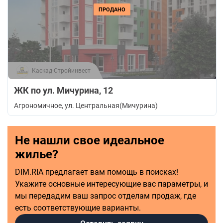
ПРОДАНО
Каскад-Стройинвест
ЖК по ул. Мичурина, 12
Агрономичное
, ул. Центральная(Мичурина)
Не нашли свое идеальное
жилье?
DIM.RIA предлагает вам помощь в поисках!
Укажите основные интересующие вас параметры, и
мы передадим ваш запрос отделам продаж, где
есть соответствующие варианты.