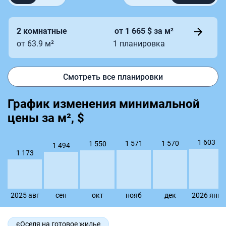
2 комнатные
от 1 665 $ за м²
от 63.9 м²
1 планировка
Смотреть все планировки
График изменения минимальной
цены за м², $
1 603
1 571
1 570
1 550
1 494
1 173
2025 авг
сен
окт
нояб
дек
2026 янв
єОселя на готовое жилье