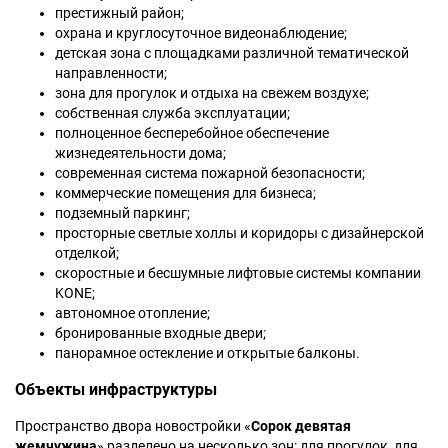
престижный район;
охрана и круглосуточное видеонаблюдение;
детская зона с площадками различной тематической
направленности;
зона для прогулок и отдыха на свежем воздухе;
собственная служба эксплуатации;
полноценное бесперебойное обеспечение
жизнедеятельности дома;
современная система пожарной безопасности;
коммерческие помещения для бизнеса;
подземный паркинг;
просторные светлые холлы и коридоры с дизайнерской
отделкой;
скоростные и бесшумные лифтовые системы компании
KONE;
автономное отопление;
бронированные входные двери;
панорамное остекление и открытые балконы.
Объекты инфраструктуры
Пространство двора новостройки «
Сорок девятая
жемчужина
» разделено на несколько зон: для прогулок, для