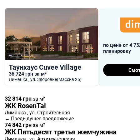
по цене от 4 73
планировку
Таунхаус Cuvee Village
Смот
36 724 грн за м²
Лиманка
, ул. Здоровье(Массив 25)
32 814 грн
за м²
ЖК RosenTal
Лиманка
, ул. Строительная
← Предыдущее предложение
74 842 грн
за м²
ЖК Пятьдесят третья жемчужина
Лиманка
, ул. Архитекторская