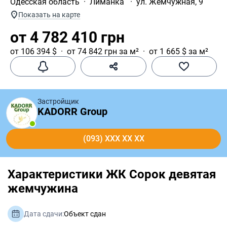
Одесская область
Лиманка 
ул. Жемчужная, 9
Показать на карте
от 4 782 410 грн
от 106 394 $
от 74 842 грн за м²
от 1 665 $ за м²
Застройщик
KADORR Group
(093) XXX XX XX
Характеристики ЖК Сорок девятая
жемчужина
Дата сдачи:
Объект сдан