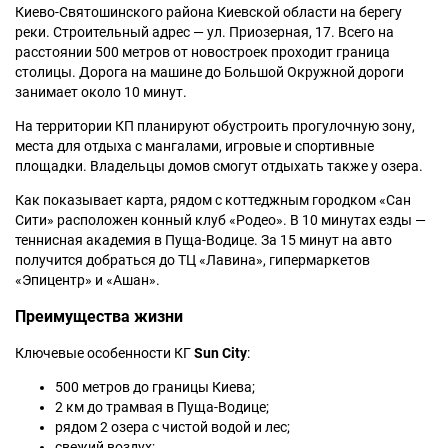
Киево-Святошинского района Киевской области на берегу
реки. Строительный адрес — ул. Приозерная, 17. Всего на
расстоянии 500 метров от новостроек проходит граница
столицы. Дорога на машине до Большой Окружной дороги
занимает около 10 минут.
На территории КП планируют обустроить прогулочную зону,
места для отдыха с мангалами, игровые и спортивные
площадки. Владельцы домов смогут отдыхать также у озера.
Как показывает карта, рядом с коттеджным городком «Сан
Сити» расположен конный клуб «Родео». В 10 минутах езды —
теннисная академия в Пуща-Водице. За 15 минут на авто
получится добраться до ТЦ «Лавина», гипермаркетов
«Эпицентр» и «Ашан».
Преимущества жизни
Ключевые особенности КГ
Sun City
:
500 метров до границы Киева;
2 км до трамвая в Пуща-Водице;
рядом 2 озера с чистой водой и лес;
свежий воздух;