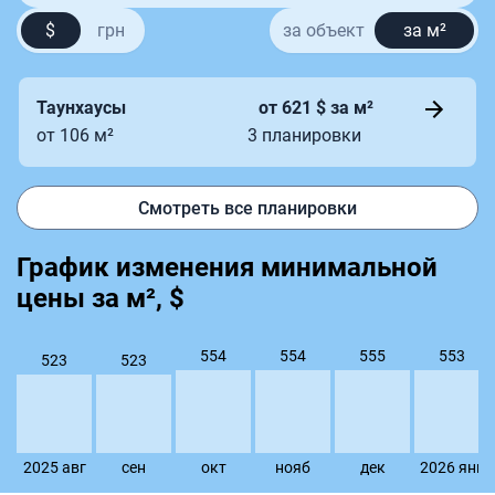
$
грн
за объект
за м²
Таунхаусы
от 621 $ за м²
от 106 м²
3 планировки
Смотреть все планировки
График изменения минимальной
цены за м², $
555
554
554
553
523
523
2025 авг
сен
окт
нояб
дек
2026 янв