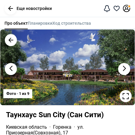
Еще новостройки
Про объект
Планировки
Ход строительства
Фото · 1 из 9
Таунхаус Sun City (Cан Сити)
Киевская область
Горенка
ул. 
Приозерная(Совхозная), 17