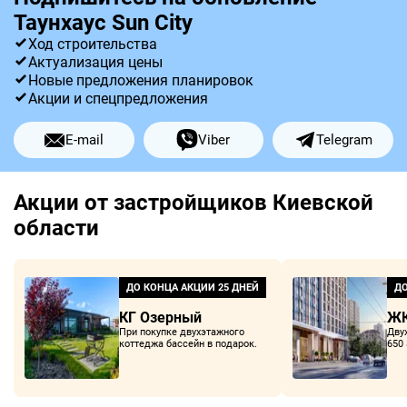
Таунхаус Sun City
Ход строительства
Актуализация цены
Новые предложения планировок
Акции и спецпредложения
E-mail
Viber
Telegram
Акции от застройщиков Киевской
области
ДО КОНЦА АКЦИИ
25 ДНЕЙ
ДО
КГ Озерный
ЖК
При покупке двухэтажного
Дву
коттеджа бассейн в подарок.
650 