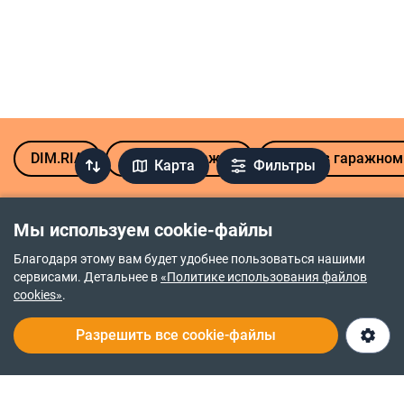
DIM.RIA
Аренда гаражей
Место в гаражном
Карта
Фильтры
Гаражи в аренду в других городах
Мы используем cookie-файлы
Винница
Ивано-Франковск
Благодаря этому вам будет удобнее пользоваться нашими
сервисами. Детальнее в
«Политике использования файлов
Днепр
Киев
cookies»
.
Житомир
Кропивницкий
Разрешить все cookie-файлы
Запорожье
Все областные центры
Украины