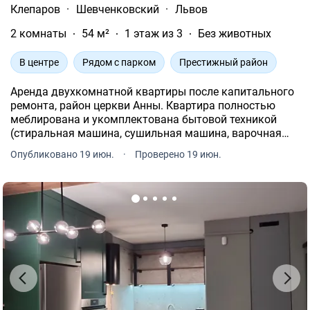
Клепаров
·
Шевченковский
·
Львов
2 комнаты
54 м²
1 этаж из 3
Без животных
В центре
Рядом с парком
Престижный район
Аренда двухкомнатной квартиры после капитального
ремонта, район церкви Анны. Квартира полностью
меблирована и укомплектована бытовой техникой
(стиральная машина, сушильная машина, варочная
поверхность, духовой шкаф, микроволновая печь,
Опубликовано 19 июн.
·
Проверено 19 июн.
пылесос, холодильник). Есть вся необходимая посуда.