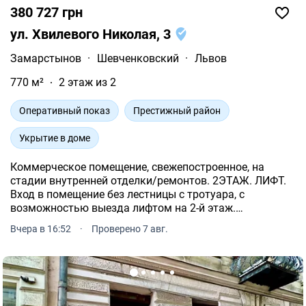
380 727 грн
ул. Хвилевого Николая, 3
Замарстынов
·
Шевченковский
·
Львов
770 м²
2 этаж из 2
Оперативный показ
Престижный район
Укрытие в доме
Коммерческое помещение, свежепостроенное, на
стадии внутренней отделки/ремонтов. 2ЭТАЖ. ЛИФТ.
Вход в помещение без лестницы с тротуара, с
возможностью выезда лифтом на 2-й этаж.
Панорамные фасадные окна. Подойдет под торговую
Вчера в 16:52
·
Проверено 7 авг.
деятельность, зал, клиника, офисы. Есть возможность
перепланировки.