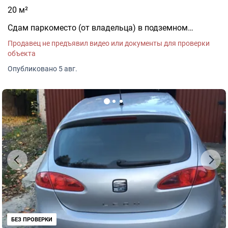
20 м²
Сдам паркоместо (от владельца) в подземном
паркинге отеля Smart House Aparments, который
Продавец не предъявил видео или документы для проверки
находится по адресу Львов, ул. Тараса Шевченко, 73 на
объекта
длительный период. Паркинг закрытый, охраняется,
дом сдан в 2024 году согласно всем требованиям, в
Опубликовано 5 авг.
т.ч. относительно укрытия.
БЕЗ ПРОВЕРКИ