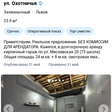
ул. Охотничья
Зализнычный
·
Львов
23.9 м²
Срочно
Оперативный показ
Торг уместен
Приветствуем. Реальное предложение. БЕЗ КОМИССИИ
ДЛЯ АРЕНДАТОРА. Кажется, в долгосрочную аренду
кирпичный гараж по ул. Мисливская 20 (75 школа).
Общая площадь 24 м.кв. + 8 м.кв. смотровая яма
(сухая). Длина 5, 20 М, ширина 4.60 М, высота ворот
Опубликовано 31 май.
·
Проверено 31 май.
2.00 М. Проведено свет, отдельный счетчик.