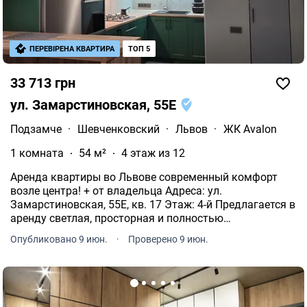
ПЕРЕВІРЕНА КВАРТИРА
ТОП 5
33 713 грн
ул. Замарстиновская, 55Е
Подзамче
·
Шевченковский
·
Львов
·
ЖК Avalon
1 комната
54 м²
4 этаж из 12
Аренда квартиры во Львове современный комфорт
возле центра! + от владельца Адреса: ул.
Замарстиновская, 55Е, кв. 17 Этаж: 4-й Предлагается в
аренду светлая, просторная и полностью
обставленная квартира с современным ремонтом!
Опубликовано 9 июн.
·
Проверено 9 июн.
Идеальный вариант для семейной пары или молодых
людей.