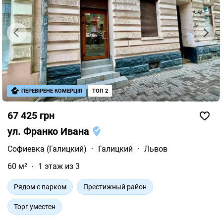
ПЕРЕВІРЕНЕ КОМЕРЦІЯ
ТОП 2
67 425 грн
ул. Франко Ивана
Софиевка (Галицкий)
·
Галицкий
·
Львов
60 м²
1 этаж из 3
Рядом с парком
Престижный район
Торг уместен