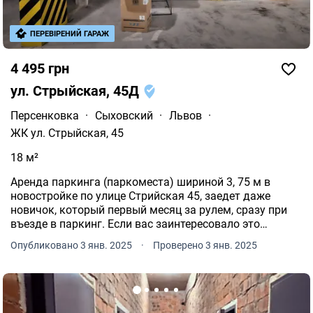
ПЕРЕВІРЕНИЙ ГАРАЖ
4 495 грн
ул. Стрыйская, 45Д
Персенковка
·
Сыховский
·
Львов
·
ЖК ул. Стрыйская, 45
18 м²
Аренда паркинга (паркоместа) шириной 3, 75 м в
новостройке по улице Стрийская 45, заедет даже
новичок, который первый месяц за рулем, сразу при
въезде в паркинг. Если вас заинтересовало это
предложение, звоните XXXXXXXXXX. Параметры
Опубликовано 3 янв. 2025
·
Проверено 3 янв. 2025
объекта: Тип здания: Парковочное место в подземном
паркинге.