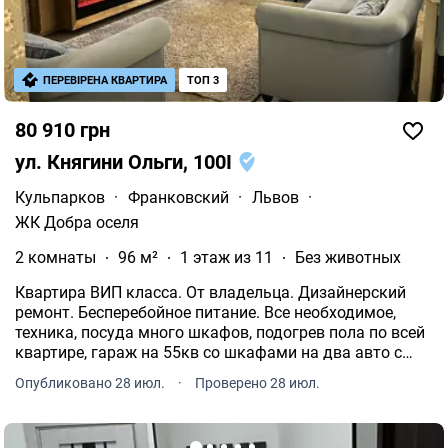
ПЕРЕВІРЕНА КВАРТИРА
ТОП 3
80 910 грн
ул. Княгини Ольги, 100І
Кульпарков
·
Франковский
·
Львов
·
ЖК Добра оселя
2 комнаты
96 м²
1 этаж из 11
Без животных
Квартира ВИП класса. От владельца. Дизайнерский
ремонт. Бесперебойное питание. Все необходимое,
техника, посуда много шкафов, подогрев пола по всей
квартире, гараж на 55кв со шкафами на два авто с
выходом в квартиру.
Опубликовано 28 июл.
·
Проверено 28 июл.