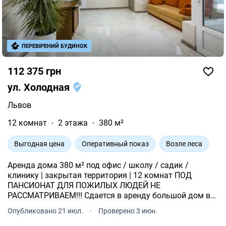
ПЕРЕВІРЕНИЙ БУДИНОК
112 375 грн
ул. Холодная
Львов
12 комнат
2 этажа
380 м²
Выгодная цена
Оперативный показ
Возле леса
Аренда дома 380 м² под офис / школу / садик /
клинику | закрытая территория | 12 комнат ПОД
ПАНСИОНАТ ДЛЯ ПОЖИЛЫХ ЛЮДЕЙ НЕ
РАССМАТРИВАЕМ!!! Сдается в аренду большой дом в
частном секторе, идеально под офис закрытого типа,
Опубликовано 21 июл.
·
Проверено 3 июн.
IT-компанию, частную школу, детский сад,
медицинский или реабилитационный ц.