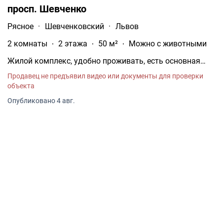
просп. Шевченко
Рясное
·
Шевченковский
·
Львов
2 комнаты
2 этажа
50 м²
Можно с животными
Жилой комплекс, удобно проживать, есть основная
спальня, кухня-студия, на балконе диван для отдыха и
Продавец не предъявил видео или документы для проверки
в коридоре, огромный современный душ, компактные
объекта
комнаты, сад место для прогулок, близко к центру,
въезд с центральной улицы и со стороны сада, стены и
Опубликовано 4 авг.
крыша утеплены, вайфай, центральное водоснабжен.