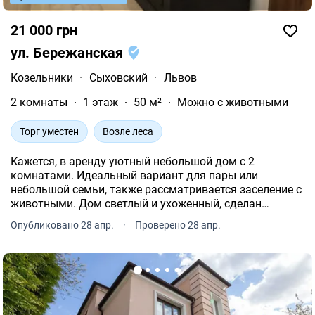
21 000 грн
ул. Бережанская
Козельники
·
Сыховский
·
Львов
2 комнаты
1 этаж
50 м²
Можно с животными
Торг уместен
Возле леса
Кажется, в аренду уютный небольшой дом с 2
комнатами. Идеальный вариант для пары или
небольшой семьи, также рассматривается заселение с
животными. Дом светлый и ухоженный, сделан
аккуратный ремонт, есть вся необходимая мебель и
Опубликовано 28 апр.
·
Проверено 28 апр.
бытовая техника для комфортного проживания.