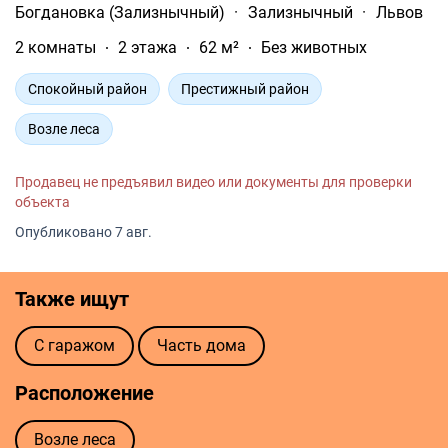
Богдановка (Зализнычный)
·
Зализнычный
·
Львов
2 комнаты
2 этажа
62 м²
Без животных
Спокойный район
Престижный район
Возле леса
Продавец не предъявил видео или документы для проверки
объекта
Опубликовано 7 авг.
Также ищут
С гаражом
Часть дома
Расположение
Возле леса