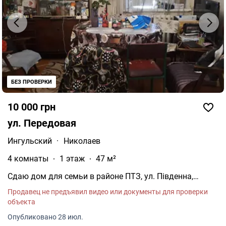
БЕЗ ПРОВЕРКИ
10 000 грн
ул. Передовая
Ингульский
·
Николаев
4 комнаты
1 этаж
47 м²
Сдаю дом для семьи в районе ПТЗ, ул. Південна,
площадь - 46.8 кв.м, 4 комнаты (3 спальни и гостиная),
Продавец не предъявил видео или документы для проверки
кухня, санузел, индивидуальное газовое отопление,
объекта
колонка, бытовая техника (холодильник, стиральная
машина, кондиционер, микроволновая печь), мебель
Опубликовано 28 июл.