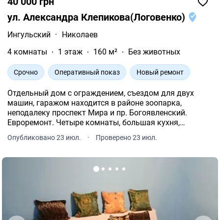
40 000 грн
ул. Александра Клепикова(Логовенко)
Ингульский
·
Николаев
4 комнаты
1 этаж
160 м²
Без животных
Срочно
Оперативный показ
Новый ремонт
Отдельный дом с ограждением, съездом для двух
машин, гаражом находится в районе зоопарка,
неподалеку проспект Мира и пр. Богоявленский.
Евроремонт. Четыре комнаты, большая кухня,
двухконтурный газовый котел, четыре кондиционера,
Опубликовано 23 июл.
·
Проверено 23 июл.
действующий камин. Мебель, техника. Два санузла.