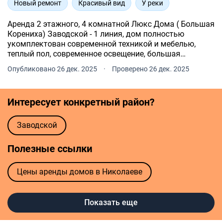
Новый ремонт
Красивый вид
У реки
Аренда 2 этажного, 4 комнатной Люкс Дома ( Большая
Корениха) Заводской - 1 линия, дом полностью
укомплектован современной техникой и мебелью,
теплый пол, современное освещение, большая
укомплектованная кухня, большая зала с панорамой
Опубликовано 26 дек. 2025
·
Проверено 26 дек. 2025
во двор и невероятным видом на реку, комната шкаф,
2 санузла, все .
Интересует конкретный район?
Заводской
Полезные ссылки
Цены аренды домов в Николаеве
Агентства недвижимости в Николаеве
Показать еще
Риелторы в Николаеве