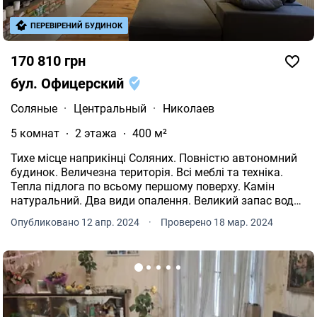
ПЕРЕВІРЕНИЙ БУДИНОК
170 810 грн
бул. Офицерский
Соляные
·
Центральный
·
Николаев
5 комнат
2 этажа
400 м²
Тихе місце наприкінці Соляних. Повністю автономний
будинок. Величезна територія. Всі меблі та техніка.
Тепла підлога по всьому першому поверху. Камін
натуральний. Два види опалення. Великий запас води.
Потужний генератор. Велика тераса з видом на річку.
Опубликовано 12 апр. 2024
·
Проверено 18 мар. 2024
Гараж на два авто. Є підвал.