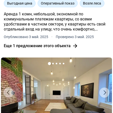
Выгодная цена
Оперативный показ
Возле леса
Аренда 1 комн, небольшой, экономной по
коммунальным платежам квартиры, со всеми
удобствами в частном секторе, у квартиры есть свой
отдельный вход на улицу, что очень комфортно,
автономное отопление газовым конвектором, что на
Опубликовано 3 май. 2025
·
Проверено 3 май. 2025
данный момент актуально, особенно сейчас, когда
центральное отопление уже .
Еще 1 предложение этого объекта