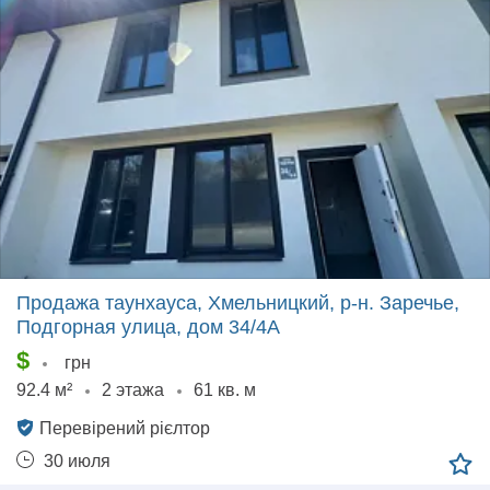
Продажа таунхауса, Хмельницкий, р‑н. Заречье,
Подгорная улица, дом 34/4А
$
грн
92.4 м²
2 этажа
61 кв. м
Перевірений рієлтор
30 июля