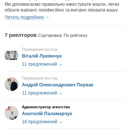
Ми допомагаємо правильно інвестувати кошти, легко
обрати варіант, професійно та вигідно продати вашу
нерухомість.
Читать подробнее
Пропонуємо такі послуги:
Повний супровід від початку до заваршення угоди
купівлі/продажу житлової та комерційної нерухомості.
7 риелторов
Сортировка: По рейтингу
Оренда житлової та комерційної нерухомості.
Експертна оціка нерухомості.
Перевірений рієлтор
Безкоштовна консультація.
Продано більше ніж 30000кв.м.
Віталій Лукіянчук
11 предложений →
Перевірений рієлтор
Андрій Олександрович Первак
11 предложений →
Администратор агентства
Анатолій Паламарчук
16 предложений →