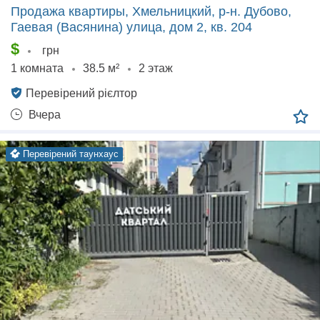
Продажа квартиры, Хмельницкий, р‑н. Дубово,
Гаевая (Васянина) улица, дом 2, кв. 204
$
грн
1 комната
38.5 м²
2 этаж
Перевірений рієлтор
Вчера
перевірений таунхаус