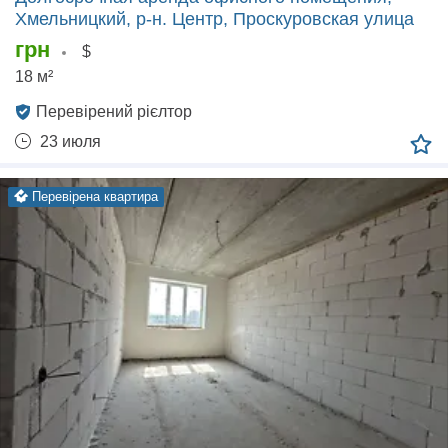
Хмельницкий, р‑н. Центр, Проскуровская улица
грн
$
18 м²
Перевірений рієлтор
23 июля
перевірена квартира