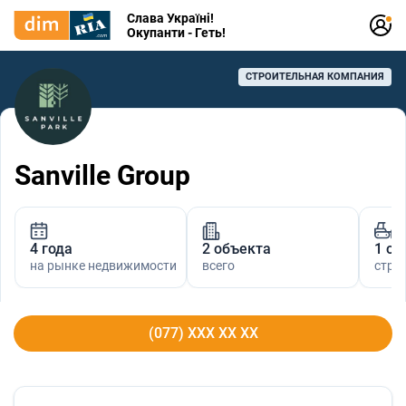
Слава Україні!
Окупанти - Геть!
СТРОИТЕЛЬНАЯ КОМПАНИЯ
Sanville Group
4 года
2 объекта
1 об
на рынке недвижимости
всего
стро
(077) XXX XX XX