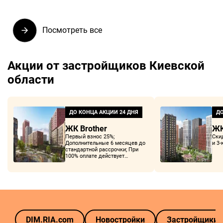
Посмотреть все
Акции от застройщиков Киевской
области
ДО КОНЦА АКЦИИ
24 ДНЯ
ДО
ЖК Brother
ЖК
Первый взнос 25%;
Ски
Дополнительные 6 месяцев до
и 3
стандартной рассрочки; При
100% оплате действует
дополнительная скидка 3% на
всю сумму.
DIM.RIA.com
Новостройки
Застройщики