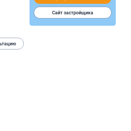
Сайт застройщика
орт
льтацию