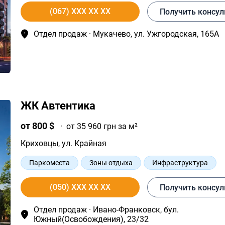
Качественные материалы
Озелененная территория
(067) XXX XX XX
Получить консу
Отдел продаж · Мукачево, ул. Ужгородская, 165А
ЖК Автентика
от 800 $
·
от 35 960 грн за м²
Криховцы
, ул. Крайная
Паркоместа
Зоны отдыха
Инфраструктура
Теннисный корт
Спортивный зал
(050) XXX XX XX
Получить консу
Отдел продаж · Ивано-Франковск, бул.
Южный(Освобождения), 23/32