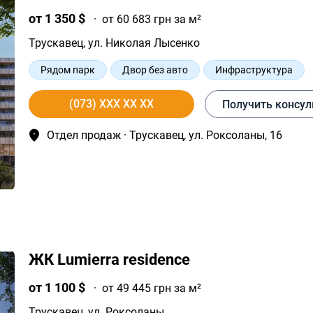
от 1 350 $
·
от 60 683 грн за м²
Трускавец
, ул. Николая Лысенко
Рядом парк
Двор без авто
Инфраструктура
Современные планировки
Рядом горнолыжный кур
(073) XXX XX XX
Получить консу
Отдел продаж · Трускавец, ул. Роксоланы, 16
ЖК Lumierra residence
от 1 100 $
·
от 49 445 грн за м²
Трускавец
, ул. Роксоланы