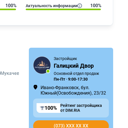
100%
100%
Актуальность информации
Застройщик
Галицкий Двор
Мукачево
Криховцы
Основной отдел продаж
2
1
Пн-Пт · 9:00-17:30
Ивано-Франковск, бул.
Южный(Освобождения), 23/32
Рейтинг застройщика
100%
от DIM.RIA
(073) XXX XX XX