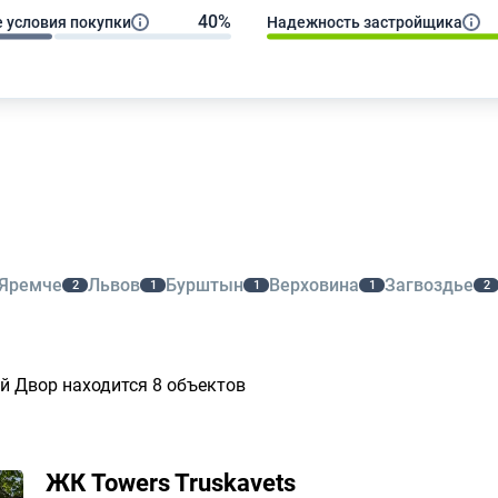
40%
 условия покупки
Надежность застройщика
Яремчe
Львов
Бурштын
Верховина
Загвоздье
2
1
1
1
2
й Двор находится 8 объектов
ЖК Towers Truskavets