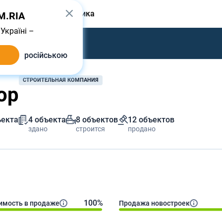
одать
От застройщика
IM.RIA
Україні –
російською
СТРОИТЕЛЬНАЯ КОМПАНИЯ
ор
ъекта
4 объекта
8 объектов
12 объектов
здано
строится
продано
100%
мость в продаже
Продажа новостроек