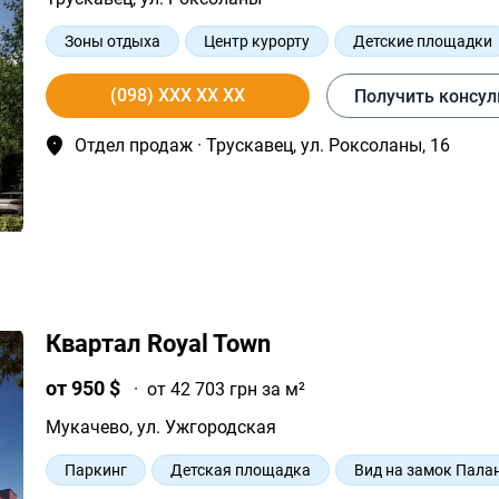
Зоны отдыха
Центр курорту
Детские площадки
Удобные планировки
Современная архитектура
(098) XXX XX XX
Получить консу
Отдел продаж · Трускавец, ул. Роксоланы, 16
Квартал Royal Town
от 950 $
·
от 42 703 грн за м²
Мукачево
, ул. Ужгородская
Паркинг
Детская площадка
Вид на замок Пала