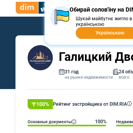
Купить
Арендовать
Пр
Обирай солов'їну на D
Шукай майбутнє житло в 
українською
Українською
Галицкий Дв
31 год
24 об
на рынке недвижимости
всего
100%
Рейтинг застройщика от DIM.RIA
100%
Основные документы
Недвижи