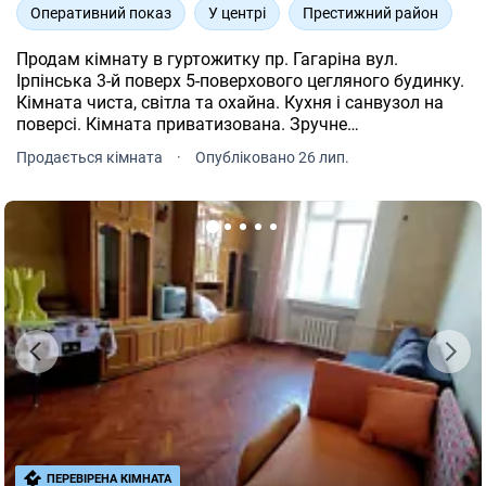
Оперативний показ
У центрі
Престижний район
Продам кімнату в гуртожитку пр. Гагаріна вул.
Ірпінська 3-й поверх 5-поверхового цегляного будинку.
Кімната чиста, світла та охайна. Кухня і санвузол на
поверсі. Кімната приватизована. Зручне
розташування, поруч магазини, зупинки громадського
Продається кімната
·
Опубліковано 26 лип.
транспорту та інша необхідна інфраструктура.
Невеликий торг можливий.
ПЕРЕВІРЕНА КІМНАТА