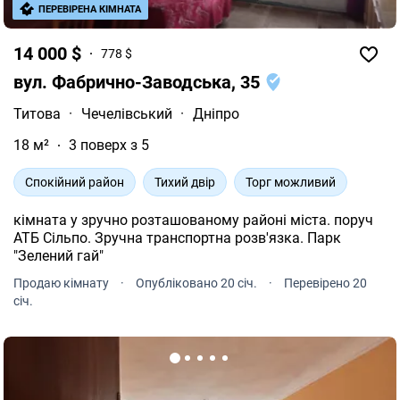
ПЕРЕВІРЕНА КІМНАТА
14 000 $
778 $
вул. Фабрично-Заводська, 35
Титова
·
Чечелівський
·
Дніпро
18 м²
3 поверх з 5
Спокійний район
Тихий двір
Торг можливий
кімната у зручно розташованому районі міста. поруч
АТБ Сільпо. Зручна транспортна розв'язка. Парк
"Зелений гай"
Продаю кімнату
·
Опубліковано 20 січ.
·
Перевірено 20
січ.