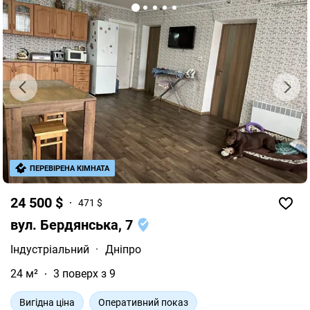
поверсі, але ці всі зручності можна організувати, при
бажанні, у себе в квартирі. Гарна локація будинку та
навколишня інфраструктура: поруч є дитячий
майданчик, садок, школа, багато різних кіосків,
супермаркет, крім цього, є недалекий ринок. Хороша
транспортна розв'язка, за 10 хвилин на транспорті
Центр міста. Запрошую дивитись в живу, у зручний
для Вас час, за попередньою домовленістю. Купуйте
кращу нерухомість за вигідною ціною!
ПЕРЕВІРЕНА КІМНАТА
24 500 $
471 $
вул. Бердянська, 7
Індустріальний
·
Дніпро
24 м²
3 поверх з 9
Вигідна ціна
Оперативний показ