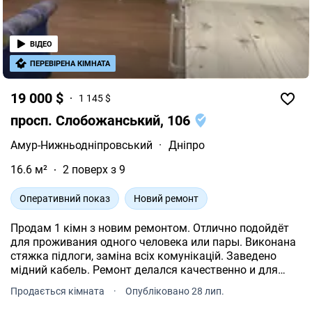
ВІДЕО
ПЕРЕВІРЕНА КІМНАТА
19 000 $
1 145 $
просп. Слобожанський, 106
Амур-Нижньодніпровський
·
Дніпро
16.6 м²
2 поверх з 9
Оперативний показ
Новий ремонт
Продам 1 кімн з новим ремонтом. Отлично подойдёт
для проживания одного человека или пары. Виконана
стяжка підлоги, заміна всіх комунікацій. Заведено
мідний кабель. Ремонт делался качественно и для
себя. На поверсі є кімната-кухня тільки для трьох
Продається кімната
·
Опубліковано 28 лип.
Мешканців. Або ж можна готувати у себе в кімнаті.
Нові меблі Вікна виходять у двір Квартира дуже тепла