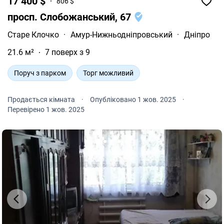
17 400 $
806 $
просп. Слобожанський, 67
Старе Клочко
·
Амур-Нижньодніпровський
·
Дніпро
21.6 м²
7 поверх з 9
Поруч з парком
Торг можливий
Продається кімната
·
Опубліковано 1 жов. 2025
·
Перевірено 1 жов. 2025