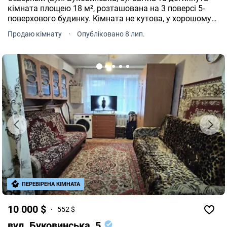
кімната площею 18 м², розташована на 3 поверсі 5-
поверхового будинку. Кімната не кутова, у хорошому
житловому стані, металопластикове вікно, на підлозі
Продаю кімнату
·
Опубліковано 8 лип.
лінолеум. Продається з меблями та побутовою
технікою можна відразу ж заселятися або здавати в
оренду! Будинок має зручне розташування. У пішій
доступності знаходяться супермаркет, ринок, лікарня,
школа та дитячий садок, дитячі майданчики,
автостоянки, зупинки громадського транспорту.
ПЕРЕВІРЕНА КІМНАТА
10 000 $
552 $
вул. Буковинська, 5