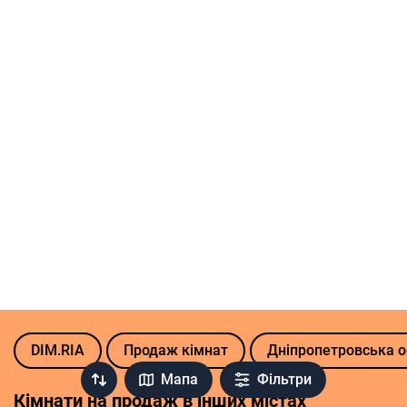
DIM.RIA
Продаж кімнат
Дніпропетровська о
Мапа
Фільтри
Кімнати на продаж в інших містах