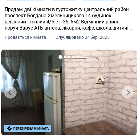
Продам дві кімнати в гуртожитку центральний район
проспект Богдана Хмельницького 14 будинок
цегляний . теплий 4/5 ет. 35, 6м2 Відмінний район
поруч Варус АТБ аптека, лікарня, кафе, школа, дитячі
майданчики, банк. Найкраща локація 5 хвилин до
Продається кімната
·
Опубліковано 24 бер. 2025
центру вигідна.Ціна можна зайти і жити або під оренду
в даний момент кожна кімната здається окремо ( по
4000 гр).Не пропустіть відмінний варіант. Ціна 22000
уе торг!
ПЕРЕВІРЕНА КІМНАТА