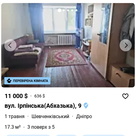
ПЕРЕВІРЕНА КІМНАТА
11 000 $
636 $
вул. Ірпінська(Абхазька), 9
1 травня
·
Шевченківський
·
Дніпро
17.3 м²
3 поверх з 5