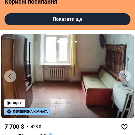
Корисні посилання
Агентства нерухомості в Дніпрі
Показати ще
Рієлтори в Дніпрі
ВІДЕО
ПЕРЕВІРЕНА КІМНАТА
7 700 $
428 $