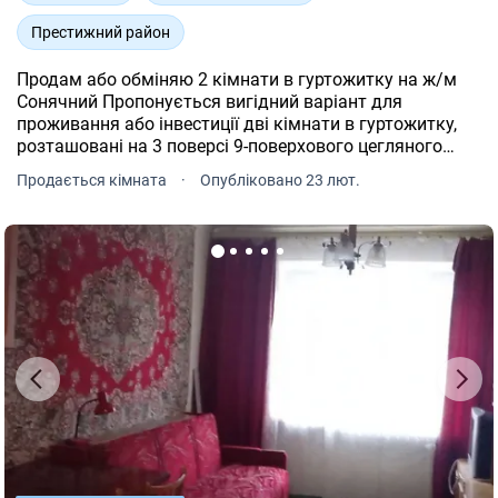
Престижний район
Продам або обміняю 2 кімнати в гуртожитку на ж/м
Сонячний Пропонується вигідний варіант для
проживання або інвестиції дві кімнати в гуртожитку,
розташовані на 3 поверсі 9-поверхового цегляного
будинку. Найкращий район міста ж/м Сонячний
Продається кімната
·
Опубліковано 23 лют.
Капітальний ремонт Металопластикові вікна Власний
санвузол Просторий хол на 4 кімнати Загальна кухня з
газовими плитами Теплий цегляний будинок Ідеальний
варіант для сімї, оренди або стартового житла.
Розглянемо продаж або обмін. Телефонуйте покажемо
у зручний для вас час!