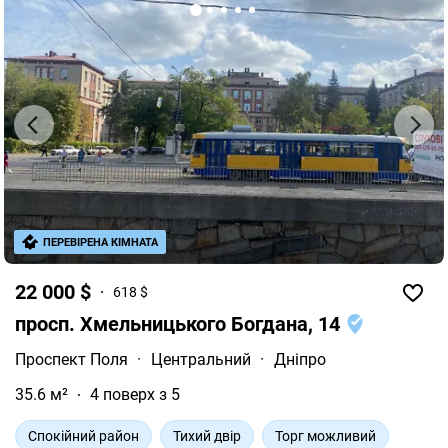
ПЕРЕВІРЕНА КІМНАТА
22 000 $
618 $
просп. Хмельницького Богдана, 14
Проспект Поля
·
Центральний
·
Дніпро
35.6 м²
4 поверх з 5
Спокійний район
Тихий двір
Торг можливий