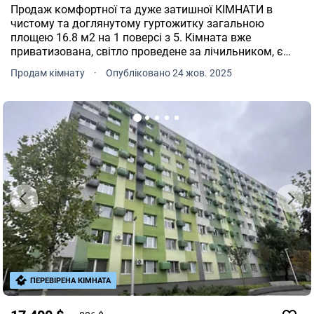
Продаж комфортної та дуже затишної КІМНАТИ в
чистому та доглянутому гуртожитку загальною
площею 16.8 м2 на 1 поверсі з 5. Кімната вже
приватизована, світло проведене за лічильником, є
можливість провести воду після покупки. Все
Продам кімнату
·
Опубліковано 24 жов. 2025
влаштоване для вашого комфортного проживання.
Кімната з ремонтом, не кутова та з 2-ма дверима. Є
чугуні батареї, які можна буде встановити за вашим
бажанням. Знаходиться ця чудова кімната в дуже
вигідній та зручній локації правого берега на пр.Івана
Мазепи 56 прямо центрі максимально розвиненої
інфраструктури цього району! Прямо напроти
знаходиться нове атб, відмінна транспортна розвʼязка
та багато різних магазинів.ВСЕ в пішій доступності!
Кімната є вигідним обʼєктом для вашого проживання
або для здачі в оренду! Ціна - всього 10 000$ ! БЕЗ
КОМІСІЇ ДЛЯ ПОКУПЦЯ! Поспішіть придбати саме цю
кімнату, яка стане для вас місцем тепла та затишку!
Дзвоніть за номером XXX XXX XXXX(Анна)
ПЕРЕВІРЕНА КІМНАТА