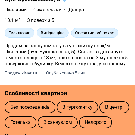
Північний
·
Самарський
·
Дніпро
18.1 м²
3 поверх з 5
Ексклюзив
Вигідна ціна
Оперативний показ
Продам затишну кімнату в гуртожитку на ж/м
Північний (вул. Буковинська, 5). Світла та доглянута
кімната площею 18 м², розташована на 3-му поверсі 5-
поверхового будинку. Кімната не кутова, у хорошому
житловому стані, металопластикове вікно, на підлозі
Продаж кімнати
·
Опубліковано 5 лип.
лінолеум. Продається з меблями та побутовою
технікою можна одразу заселятися або здавати в
оренду! Будинок має зручне розташування. У пішій
Особливості квартири
доступності знаходяться: супермаркет, ринок, школа
та дитячий садок, дитячі майданчики, автостоянки,
зупинки громадського транспорту. Чудовий варіант як
Без посередників
В гуртожитку
В центрі
для власного проживання, так і для інвестиції під
оренду. Телефонуйте, щоб дізнатися більше та
Готелька
З санвузлом
Недорого
домовитися про перегляд!