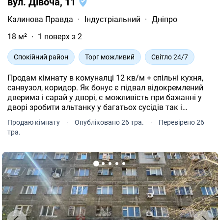
вул. Дівоча, 11
Калинова Правда
·
Індустріальний
·
Дніпро
18 м²
1 поверх з 2
Спокійний район
Торг можливий
Світло 24/7
Продам кімнату в комуналці 12 кв/м + спільні кухня,
санвузол, коридор. Як бонус є підвал відокремлений
дверима і сарай у дворі, є можливість при бажанні у
дворі зробити альтанку у багатьох сусідів так і
зроблено. Стан на фото. У пішій доступності 2 хвилини
Продаю кімнату
·
Опубліковано 26 тра.
·
Перевірено 26
ходьби остановки магазини торговий центр школа
тра.
садок і багато іншого. Перший поверх сусіди адекватні
в під'їзді чисто і не смердить у підвалі цього будинку
котельня взимку завжди тепло. будуть питання
телефонуйте все розповім.