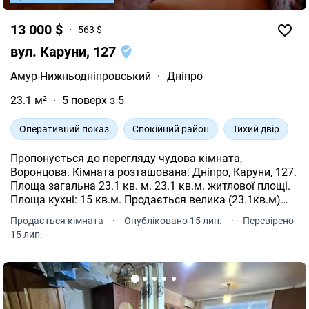
13 000 $
563 $
вул. Каруни, 127
Амур-Нижньодніпровський
·
Дніпро
23.1 м²
5 поверх з 5
Оперативний показ
Спокійний район
Тихий двір
Пропонується до перегляду чудова кімната,
Воронцова. Кімната розташована: Дніпро, Каруни, 127.
Площа загальна 23.1 кв. м. 23.1 кв.м. житлової площі.
Площа кухні: 15 кв.м. Продається велика (23.1кв.м)
світла та охайна кімната в гуртожитку. Гуртожиток
Продається кімната
·
Опубліковано 15 лип.
·
Перевірено
коридорного типу. Виконано невеликий косметичний
15 лип.
ремонт, кімната в хорошому стані є меблі,
холодильник, телевізор можна одразу заїжджати та
жити. Високі стелі сталінки 3 метри створюють
відчуття простору. Зручне розташування: поруч
школа, дитячий садок, больниця, зупинка, різні