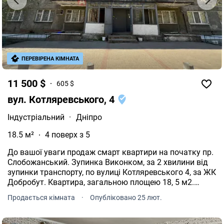
ПЕРЕВІРЕНА КІМНАТА
11 500 $
605 $
вул. Котляревського, 4
Індустріальний
·
Дніпро
18.5 м²
4 поверх з 5
До вашої уваги продаж смарт квартири на початку пр.
Слобожанський. Зупинка Виконком, за 2 хвилини від
зупинки транспорту, по вулиці Котляревського 4, за ЖК
Добробут. Квартира, загальною площею 18, 5 м2.
розташована на 4/5 поверсі. В квартирі виконано
Продається кімната
·
Опубліковано 25 лют.
свіжий ремонт, є пластикове вікно, та нові металеві
двері, заведена вода та водостік (50) під умивальник
та душ. Санвузол та загальна кухня з газ. плитою є на