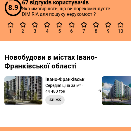
67 відгуків користувачів
8.9
Яка ймовірність, що ви порекомендуєте
DIM.RIA для пошуку нерухомості?
1
2
3
4
5
6
7
8
9
10
Новобудови в містах Івано-
Франківської області
Івано-Франківськ
Середня ціна за м² ·
44 480 грн
231 ЖК