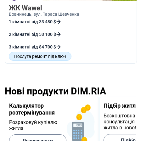
ЖК Wawel
Вовчинець
, вул. Тараса Шевченка
1 кімнатні від 33 480 $
2 кімнатні від 53 100 $
3 кімнатні від 84 700 $
Послуга ремонт під ключ
Енергонезалежні квартири
Сучасні планування
Жодного авто у дворі
Малоповерхова забудова
Поруч - рекреаційна зона
Нові продукти DIM.RIA
Калькулятор
Підбір житла
розтермінування
Безкоштовна
консультація з 
Розраховуй купівлю
житла в новобу
житла
Підібра
Розрахувати