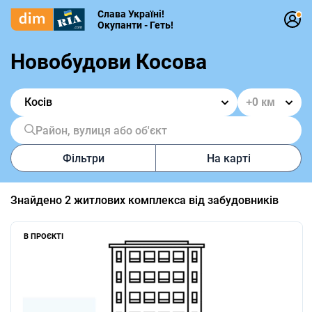
Слава Україні!
Окупанти - Геть!
Новобудови Косова
Косів
Район, вулиця або об'єкт
Фільтри
На карті
Знайдено
2
житлових комплекса від забудовників
В ПРОЄКТІ