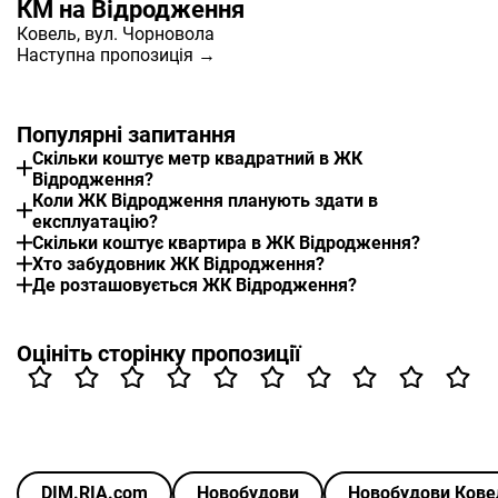
КМ на Відродження
Ковель
, вул. Чорновола
Наступна пропозиція →
Популярні запитання
Скільки коштує метр квадратний в ЖК
Відродження?
Коли ЖК Відродження планують здати в
експлуатацію?
Скільки коштує квартира в ЖК Відродження?
Хто забудовник ЖК Відродження?
Де розташовується ЖК Відродження?
Оцініть сторінку пропозиції
DIM.RIA.com
Новобудови
Новобудови Ков