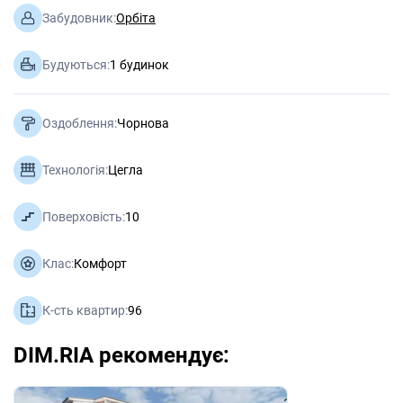
Забудовник:
Орбіта
Будуються:
1 будинок
Оздоблення:
Чорнова
Технологія:
Цегла
Поверховість:
10
Клас:
Комфорт
К-сть квартир:
96
DIM.RIA рекомендує: