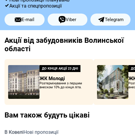
Акції та спецпропозиції
E-mail
Viber
Telegram
Акції від забудовників Волинської
області
ДО КІНЦЯ АКЦІЇ
23 ДНІ
ДО
ЖК Молоді
ЖК
Розтермінування з першим
Роз
внеском 10% до кінця літа.
внес
Вам також будуть цікаві
В Ковелі
Нові пропозиції