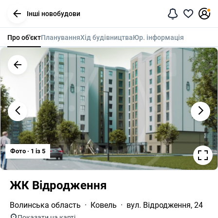
Інші новобудови
Про об'єкт
Планування
Хід будівництва
Юр. інформація
Фото · 1 iз 5
ЖК Відродження
Волинська область
Ковель
вул. Відродження, 24
Показати на карті