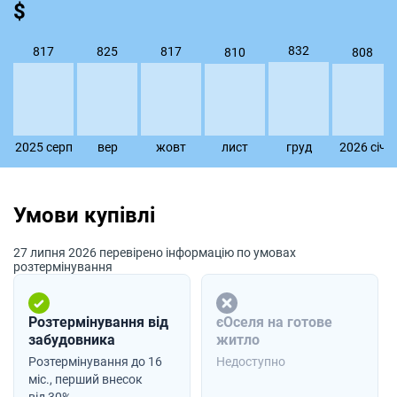
$
832
825
817
817
810
808
2025 серп
вер
жовт
лист
груд
2026 сiч
Умови купівлі
27 липня 2026 перевірено інформацію по умовах
розтермінування
Розтермінування від
єОселя на готове
забудовника
житло
Розтермінування до 16
Недоступно
міс., перший внесок
від 30%