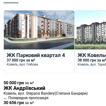
ЖК Парковий квартал 4
ЖК Ковельс
37 000 грн за м²
38 000 грн за м
Ковель
, вул. Глібова
Ковель
, вул. Тар
50 000 грн
за м²
ЖК Андріївський
Ковель
, вул. Stepana Bandery(Степана Бандери)
← Попередня пропозиція
30 656 грн
за м²