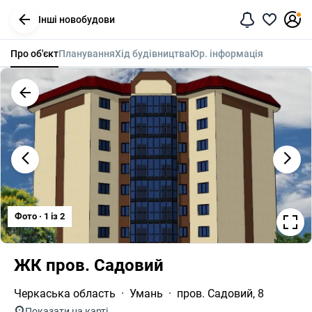
Інші новобудови
Про об'єкт
Планування
Хід будівництва
Юр. інформація
Фото · 1 iз 2
ЖК пров. Садовий
Черкаська область
Умань
пров. Садовий, 8
Показати на карті