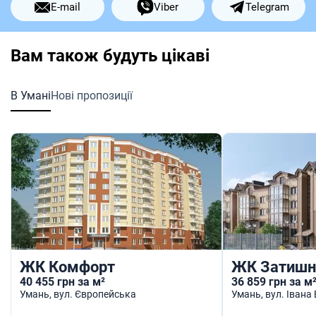
E-mail
Viber
Telegram
Вам також будуть цікаві
В Умані
Нові пропозиції
ЖК Комфорт
ЖК Затишн
40 455 грн за м²
36 859 грн за м
Умань
, вул. Європейська
Умань
, вул. Івана