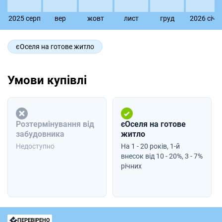
2025 серп
вер
жовт
лист
груд
2026 сiч
єОселя на готове житло
Умови купівлі
Розтермінування від
єОселя на готове
забудовника
житло
Недоступно
На 1 - 20 років, 1-й
внесок від 10 - 20%, 3 - 7%
річних
ПЕРЕВІРЕНО