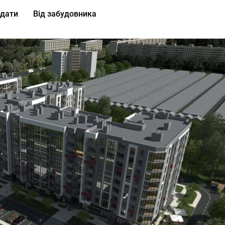
дати
Від забудовника