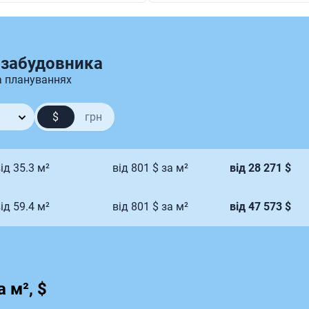
майданчики
Дизайнерські фоє
й забудовник
д забудовника
а плануваннях
$
грн
ід 35.3 м²
від 801 $ за м²
від 28 271 $
ід 59.4 м²
від 801 $ за м²
від 47 573 $
 м², $