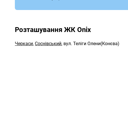
Розташування ЖК Onix
Черкаси
,
Соснівський
,
вул. Теліги Олени(Конєва)