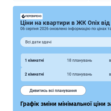
Просторі балкони
Дитячі 
Закрита територія
Надійни
ПЕРЕВІРЕНО
Ціни на квартири в ЖК Onix ві
06 серпня 2026 оновлено інформацію по цінах т
Всі дати здачі
1 кімнатні
18 планувань
в
2 кімнатні
10 планувань
в
Дивитись всі планування
Графік зміни мінімальної ціни за