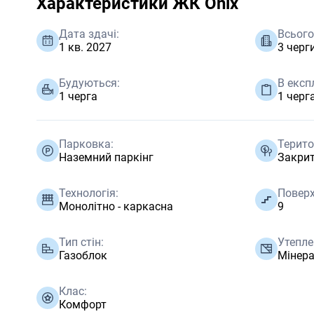
Характеристики ЖК Onix
Дата здачі:
Всього
1 кв. 2027
3 черг
Будуються:
В експ
1 черга
1 черг
Парковка:
Терито
Наземний паркінг
Закри
Технологія:
Поверх
Монолітно - каркасна
9
Тип стін:
Утепле
Газоблок
Мінер
Клас:
Комфорт