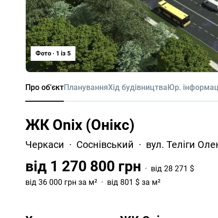
Фото · 1 iз 5
Про об'єкт
Планування
Хід будівництва
Юр. інформац
ЖК Onix (Онікс)
Черкаси
Соснівський
вул. Теліги Ол
від 1 270 800 грн
від 28 271 $
від 36 000 грн за м²
від 801 $ за м²