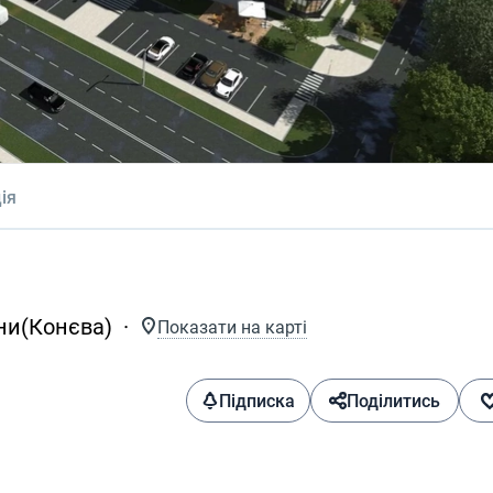
ія
ени(Конєва)
Показати на карті
Підписка
Поділитись