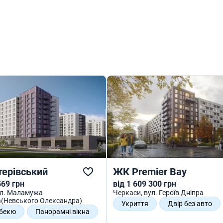
ерівський
ЖК Premier Bay
569 грн
від 1 609 300 грн
ул. Маламужа
Черкаси
, вул. Героїв Дніпра
(Невського Олександра)
Укриття
Двір без авто
рбекю
Панорамні вікна
Зони відпочинку