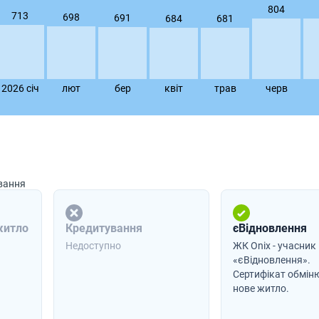
804
713
698
691
684
681
2026 сiч
лют
бер
квiт
трав
черв
ування
житло
Кредитування
єВідновлення
Недоступно
ЖК Onix - учасник
«єВідновлення».
Сертифікат обмін
нове житло.