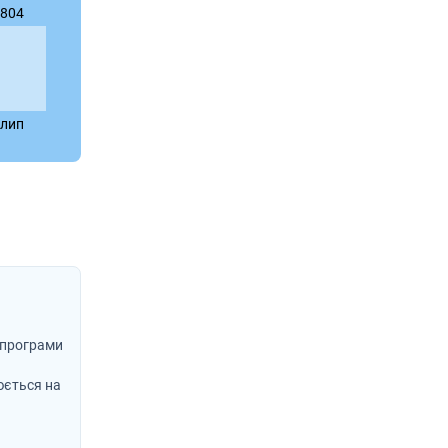
804
лип
 програми
юється на