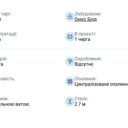
 черг:
Забудовник:
и
Онікс Білд
луатації:
В проєкті:
а
1 черга
рія:
Оздоблення:
та
Відсутнє
овість:
Опалення:
Централізоване опаленн
ння:
Стеля:
альною ватою
2.7 м