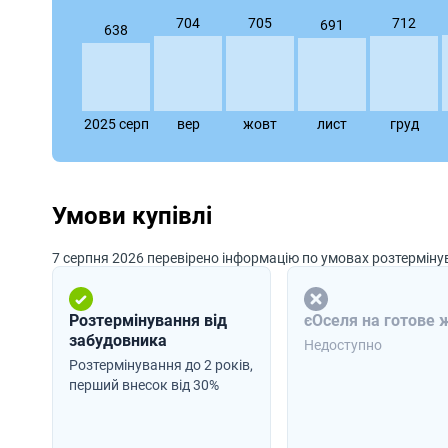
712
705
704
691
638
2025 серп
вер
жовт
лист
груд
Умови купівлі
7 серпня 2026 перевірено інформацію по умовах розтермін
Розтермінування від
єОселя на готове 
забудовника
Недоступно
Розтермінування до 2 років,
перший внесок від 30%