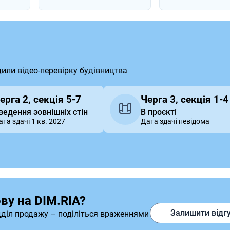
дили відео-перевірку будівництва
ерга 2, секція 5-7
Черга 3, секція 1-4
ведення зовнішніх стін
В проєкті
ата здачі 1 кв. 2027
Дата здачі невідома
ву на DIM.RIA?
Залишити відг
дділ продажу – поділіться враженнями