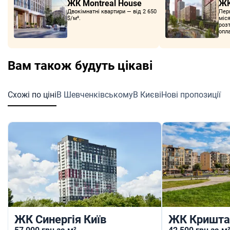
ЖК Montreal House
ЖК
Двокімнатні квартири — від 2 650
Пер
$/м².
міс
роз
опла
на в
Вам також будуть цікаві
Схожі по ціні
В Шевченківському
В Києві
Нові пропозиції
ЖК Синергія Київ
ЖК Кришта