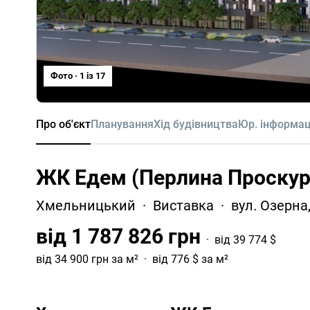
Фото · 1 iз 17
Про об'єкт
Планування
Хід будівництва
Юр. інформац
ЖК Едем (Перлина Проскур
Хмельницький
Виставка
вул. Озерна
від 1 787 826 грн
від 39 774 $
від 34 900 грн за м²
від 776 $ за м²