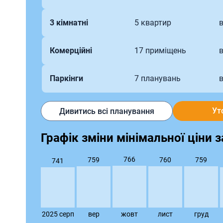
3 кімнатні
5 квартир
в
Комерційні
17 приміщень
в
Паркінги
7 планувань
в
Ут
Дивитись всі планування
Графік зміни мінімальної ціни за
766
760
759
759
741
2025 серп
вер
жовт
лист
груд