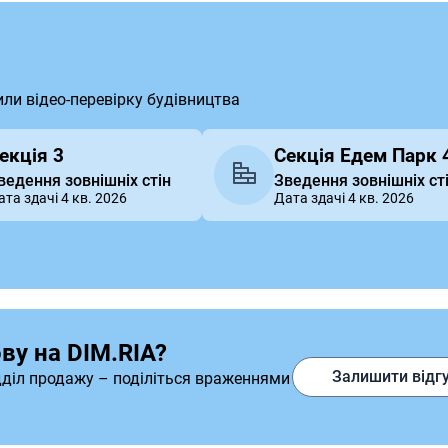
или відео-перевірку будівництва
екція 3
Секція Едем Парк 
ведення зовнішніх стін
Зведення зовнішніх ст
ата здачі 4 кв. 2026
Дата здачі 4 кв. 2026
ву на DIM.RIA?
Залишити відг
дділ продажу – поділіться враженнями