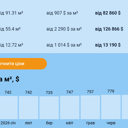
ід 91.31 м²
від 907 $ за м²
від 82 860 $
ід 55.4 м²
від 2 290 $ за м²
від 126 866 $
ід 12.72 м²
від 1 014 $ за м²
від 13 190 $
очнити ціни
 м², $
779
757
747
742
742
735
2026 сiч
лют
бер
квiт
трав
черв