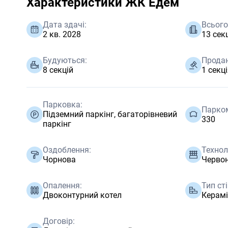
Характеристики ЖК Едем
Дата здачі:
Всього
2 кв. 2028
13 сек
Будуються:
Продан
8 секцій
1 секц
Парковка:
Парком
Підземний паркінг, багаторівневий
330
паркінг
Оздоблення:
Технол
Чорнова
Червон
Опалення:
Тип сті
Двоконтурний котел
Керамі
Договір: