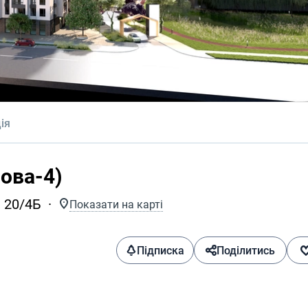
ія
ова-4)
, 20/4Б
Показати на карті
Підписка
Поділитись