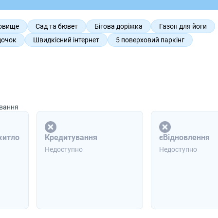
овище
Сад та бювет
Бігова доріжка
Газон для йоги
дочок
Швидкісний інтернет
5 поверховий паркінг
ування
житло
Кредитування
єВідновлення
Недоступно
Недоступно