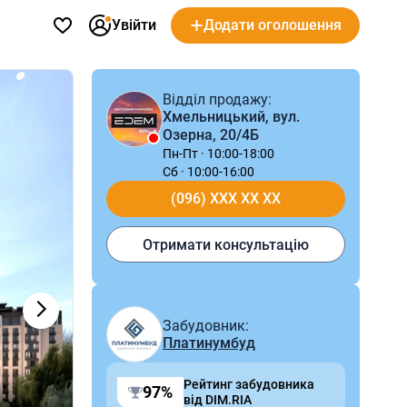
Увійти
Додати оголошення
Відділ продажу:
Хмельницький, вул.
Озерна, 20/4Б
Пн-Пт · 10:00-18:00
Сб · 10:00-16:00
(096) XXX XX XX
Отримати консультацію
Забудовник:
Платинумбуд
Рейтинг забудовника
97%
від DIM.RIA