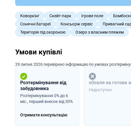
Коворкінг
Скейт-парк
Ігрове поле
Бомбосх
Сонячні батареї
Консьєрж сервіс
Приватний са
Територія під охороною
Озеро з власним пляжем
Умови купівлі
29 липня 2026 перевірено інформацію по умовах розтермін
Розтермінування від
єОселя на готове 
забудовника
Недоступно
Розтермінування 0% до 6
міс., перший внесок від 30%
Отримати консультацію