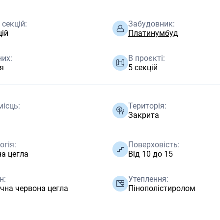
 секцій:
Забудовник:
цій
Платинумбуд
их:
В проєкті:
ія
5 секцій
ісць:
Територія:
Закрита
огія:
Поверховість:
а цегла
Від 10 до 15
н:
Утеплення:
чна червона цегла
Пінополістиролом