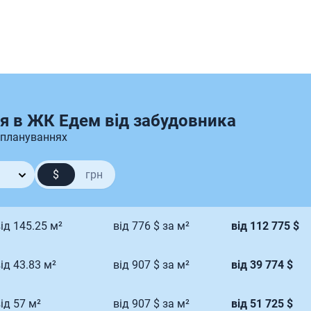
я в ЖК Едем від забудовника
 плануваннях
$
грн
ід 145.25 м²
від 776 $ за м²
від 112 775 $
ід 43.83 м²
від 907 $ за м²
від 39 774 $
ід 57 м²
від 907 $ за м²
від 51 725 $