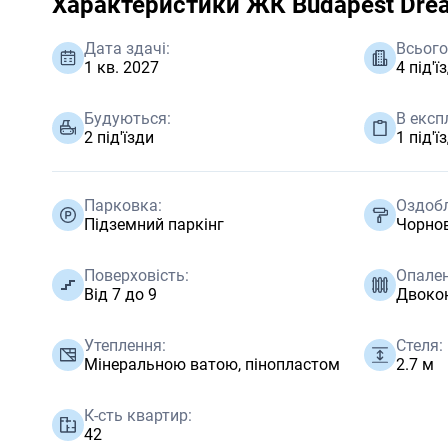
Характеристики ЖК Budapest Dre
Дата здачі:
Всього 
1 кв. 2027
4 під'ї
Будуються:
В експ
2 під'їзди
1 під'ї
Парковка:
Оздоб
Підземний паркінг
Чорно
Поверховість:
Опален
Від 7 до 9
Двокон
Утеплення:
Стеля:
Мінеральною ватою, пінопластом
2.7 м
К-сть квартир:
42