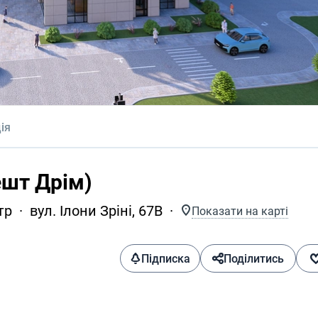
ія
ешт Дрім)
тр
вул. Ілони Зріні, 67В
Показати на карті
Підписка
Поділитись