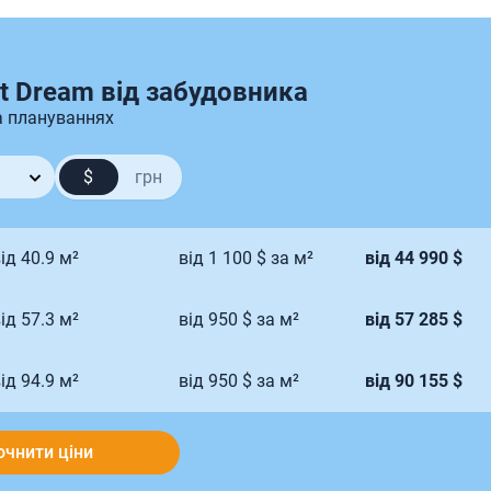
t Dream від забудовника
а плануваннях
$
грн
ід 40.9 м²
від 1 100 $ за м²
від 44 990 $
ід 57.3 м²
від 950 $ за м²
від 57 285 $
ід 94.9 м²
від 950 $ за м²
від 90 155 $
очнити ціни