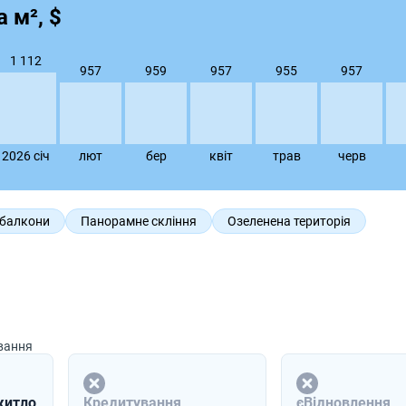
 м², $
1 112
959
957
957
957
955
2026 сiч
лют
бер
квiт
трав
черв
 балкони
Панорамне скління
Озеленена територія
ування
житло
Кредитування
єВідновлення