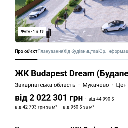
Фото · 1 iз 13
Про об'єкт
Планування
Хід будівництва
Юр. інформац
ЖК Budapest Dream (Будап
Закарпатська область
Мукачево
Цен
від 2 022 301 грн
від 44 990 $
від 42 703 грн за м²
від 950 $ за м²