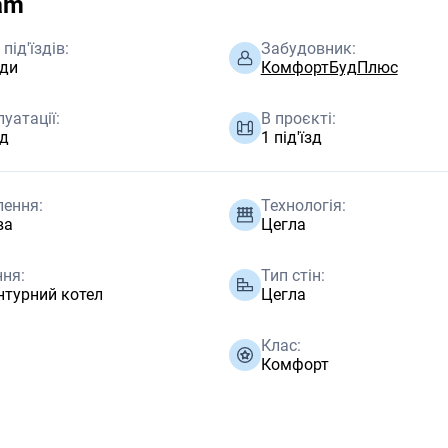
am
під'їздів:
Забудовник:
зди
КомфортБудПлюс
луатації:
В проєкті:
зд
1 під'їзд
лення:
Технологія:
ва
Цегла
ня:
Тип стін:
турний котел
Цегла
Клас:
Комфорт