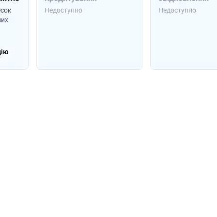
есок
Недоступно
Недоступно
них
цію