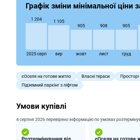
Графік зміни мінімальної ціни за
1 204
1 105
908
905
905
2025 серп
вер
жовт
лист
груд
єОселя на готове житло
Власні тераси
Просторі
Підземний паркінг з ліфтом
Умови купівлі
4 серпня 2026 перевірено інформацію по умовах розтермін
Розтермінування від
єОселя на готове 