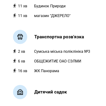
11
хв
Будинок Природи
11
хв
магазин "ДЖЕРЕЛО"
Транспортна розв'язка
2
хв
Сумська міська поліклініка №3
6
хв
ОБЩЕЖИТИЕ ОАО СЭЛМИ
16
хв
ЖК Панорама
Дитячий садок