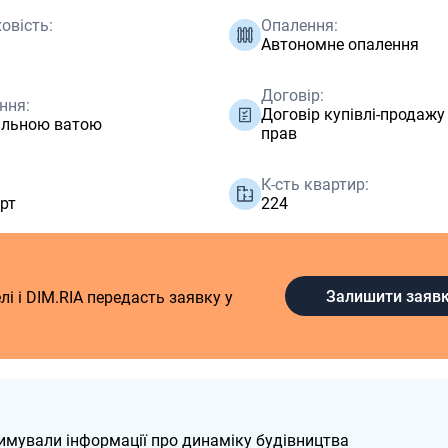
овість:
Опалення:
Автономне опалення
Договір:
ння:
Договір купівлі-продаж
альною ватою
прав
К-сть квартир:
рт
224
Залишити заяв
і і DIM.RIA передасть заявку у
тримували інформації про динаміку будівництва