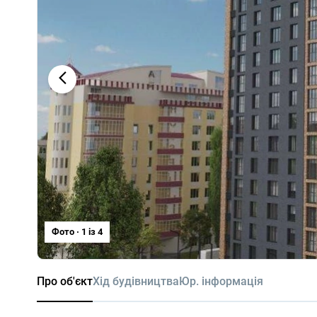
Фото · 1 iз 4
Про об'єкт
Хід будівництва
Юр. інформація