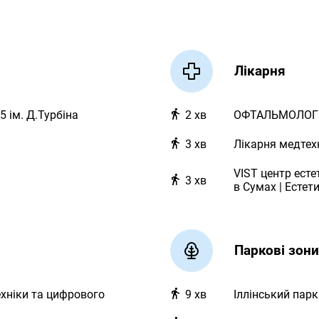
Лікарня
5 ім. Д.Турбіна
2
хв
ОФТАЛЬМОЛОГІ
3
хв
Лікарня медтех
VIST центр есте
3
хв
в Сумах | Естет
Паркові зони
ехніки та цифрового
9
хв
Іллінський парк