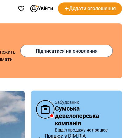
Увійти
Додати оголошення
Підписатися на оновлення
стежить
римати
Забудовник
Сумська
девелоперська
компанія
Відділ продажу не працює
Працює з DIM.RIA