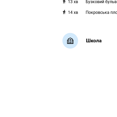
13
хв
Бузковий бульв
14
хв
Покровська пл
Школа