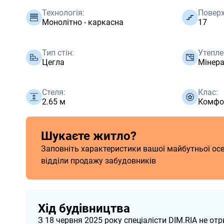
Технологія:
Поверх
Монолітно - каркасна
17
Тип стін:
Утепле
Цегла
Мінер
Стеля:
Клас:
2.65 м
Комфо
Шукаєте житло?
Заповніть характеристики вашої майбутньої осел
відділи продажу забудовників
Хід будівництва
З 18 червня 2025 року спеціалісти DIM.RIA не о