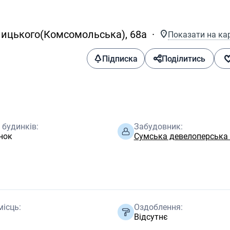
лицького(Комсомольська), 68а
Показати на кар
Підписка
Поділитись
 будинків:
Забудовник:
нок
Сумська девелоперська
ісць:
Оздоблення:
Відсутнє