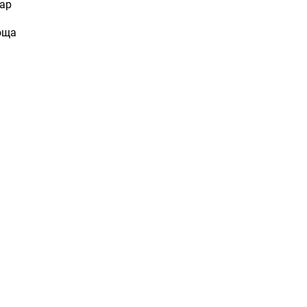
ар
оща