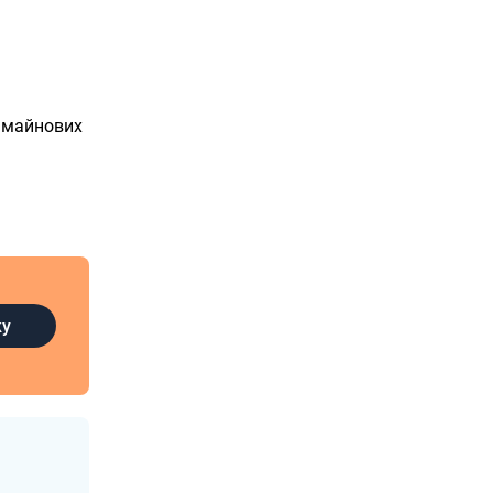
у майнових
ку