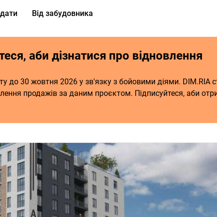
дати
Від забудовника
теся, аби дізнатися про відновлення
 до 30 жовтня 2026 у зв'язку з бойовими діями. DIM.RIA 
влення продажів за даним проєктом. Підписуйтеся, аби от