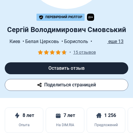
ПЕРЕВІРЕНИЙ РІЄЛТОР
Сергій Володимирович Смовський
Киев •
Белая Церковь •
Борисполь •
еще 13
Бородянка •
Бровары •
Васильков •
•
15 отзывов
Вышгород •
Иванков •
Ирпень •
Макаров •
Обухов •
Переяслав‑Хмельницкий •
Славутич •
Оставить отзыв
Фастов •
Яготин •
Романовка
Поделиться страницей
8 лет
7 лет
1 256
Опыта
На DIM.RIA
Предложений