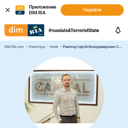
Приложение
Перейти
DIM.RIA
#russiaIsATerroristState
DIM.RIA.com
Риелторы
Киев
Риелтор Сергій Володимирович Смовський