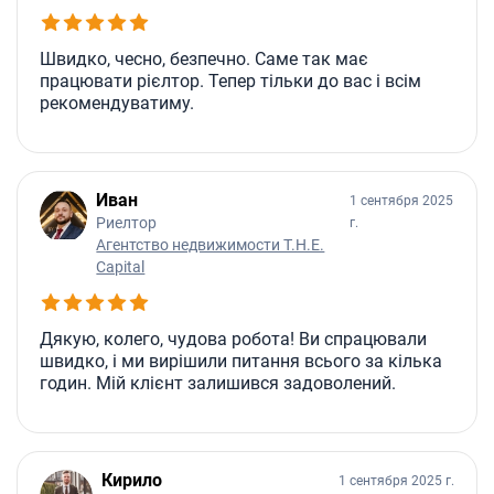
Швидко, чесно, безпечно. Саме так має
працювати рієлтор. Тепер тільки до вас і всім
рекомендуватиму.
Иван
1 сентября 2025
Риелтор
г.
Агентство недвижимости T.H.E.
Capital
Дякую, колего, чудова робота! Ви спрацювали
швидко, і ми вирішили питання всього за кілька
годин. Мій клієнт залишився задоволений.
Кирило
1 сентября 2025 г.