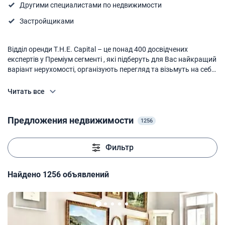
Другими специалистами по недвижимости
Застройщиками
Відділ оренди T.H.E. Capital – це понад 400 досвідчених
експертів у Преміум сегменті , які підберуть для Вас найкращий
варіант нерухомості, організують перегляд та візьмуть на себе
всю паперову роботу з угоди.
Читать все
Предложения недвижимости
1256
Фильтр
Найдено 1256 объявлений