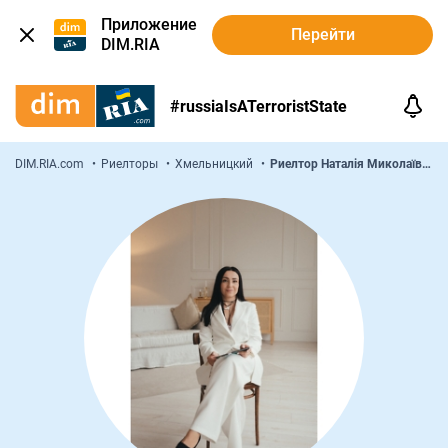
Приложение
Перейти
DIM.RIA
#russiaIsATerroristState
DIM.RIA.com
Риелторы
Хмельницкий
Риелтор Наталія Миколаївна Вебер