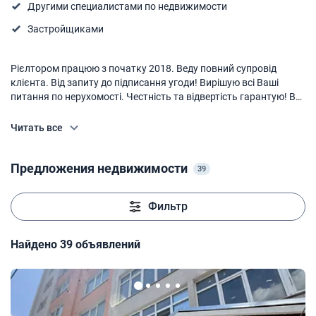
Другими специалистами по недвижимости
Застройщиками
Рієлтором працюю з початку 2018. Веду повний супровід
клієнта. Від запиту до підписання угоди! Вирішую всі Ваші
питання по нерухомості. Честність та відвертість гарантую! Всі
об’єкти перевірені! Тільки реальні обʼєкти!Буду рада співпраці,
після якої будете не лише задоволені, але й рекомендувати
Читать все
своїм друзям!
Предложения недвижимости
39
Фильтр
Найдено 39 объявлений