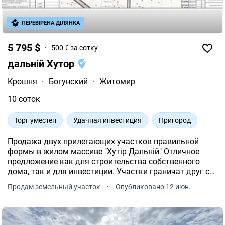
ПЕРЕВІРЕНА ДІЛЯНКА
5 795 $
500 € за сотку
дальній Хутор
Крошня
·
Богунский
·
Житомир
10 соток
Торг уместен
Удачная инвестиция
Пригород
Продажа двух прилегающих участков правильной
формы в жилом массиве "Хутір Дальній" Отличное
предложение как для строительства собственного
дома, так и для инвестиции. Участки граничат друг с
другом, что дает возможность объединить их в
Продам земельный участок
·
Опубликовано 12 июн.
большую территорию 20 соток или построить два
отдельных дома.