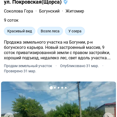
ул. Покровская(Щорса)
Соколова Гора
·
Богунский
·
Житомир
9 соток
Красивый вид
Возле леса
У озера
Продажа земельного участка на Богунии, р-н
богунского карьера. Новый застроенный массив, 9
соток приватизированной земли с правом застройки,
хороший подъезд, недалеко лес, свет вдоль участка.
Ширина 15м, р-н ул. Вячеслава Липинского (Орлова).
Продам земельный участок
·
Опубликовано 31 мар.
·
Проверено 31 мар.