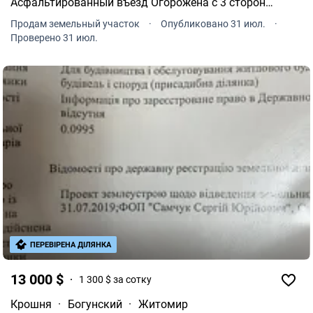
Асфальтированный въезд Огорожена с 3 сторон
Высокий гранитный фундамент На территории -
Продам земельный участок
·
Опубликовано 31 июл.
·
временная застройка Газ рядом, улица
Проверено 31 июл.
газифицирована Удобная ло.
ПЕРЕВІРЕНА ДІЛЯНКА
13 000 $
1 300 $ за сотку
Крошня
·
Богунский
·
Житомир