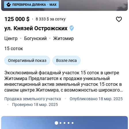
ПЕРЕВІРЕНА ДІЛЯНКА
·
MAX
125 000 $
8 333 $ за сотку
ул. Князей Острожских
Центр
·
Богунский
·
Житомир
15 соток
Оперативный показ
Возле леса
Эксклюзивный фасадный участок 15 соток в центре
Житомира Предлагается к продаже уникальный
инвестиционный актив земельный участок 15 соток в
самом центре Житомира, с возможностью широкого
спектра использования: жилая застройка,
Продажа земельного участка
·
Опубликовано 18 мар. 2025
коммерческая недвижимость, медицинский или
·
Проверено 18 мар. 2025
бизнес-центр, офисное прост.