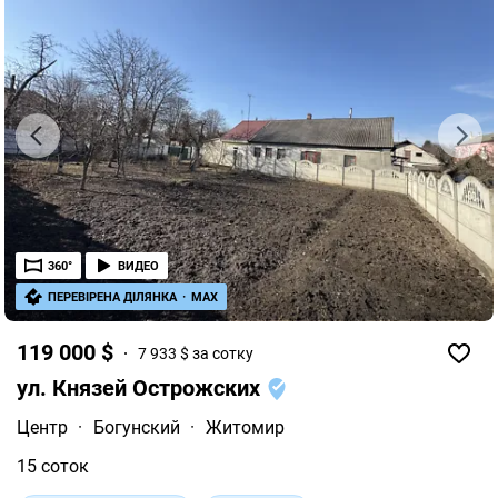
360°
ВИДЕО
ПЕРЕВІРЕНА ДІЛЯНКА
·
MAX
119 000 $
7 933 $ за сотку
ул. Князей Острожских
Центр
·
Богунский
·
Житомир
15 соток