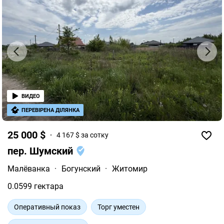
ВИДЕО
ПЕРЕВІРЕНА ДІЛЯНКА
25 000 $
4 167 $ за сотку
пер. Шумский
Малёванка
·
Богунский
·
Житомир
0.0599 гектара
Оперативный показ
Торг уместен