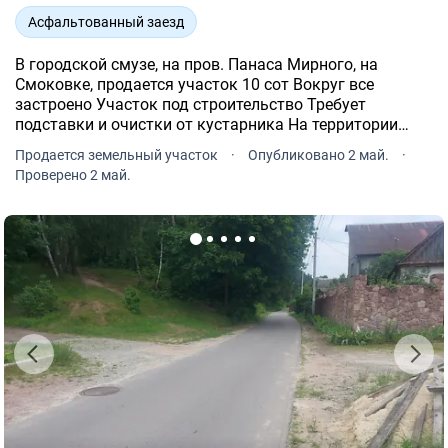
Асфальтованный заезд
В городской смузе, на пров. Панаса Мирного, на
Смоковке, продается участок 10 сот Вокруг все
застроено Участок под строительство Требует
подставки и очистки от кустарника На территории
есть старый фундамент Хорошая дорога Рядом
Продается земельный участок
·
Опубликовано 2 май.
·
коммуникации Цена 10.000 (XXX) XXX-XX-XX .48 (XXX)
Проверено 2 май.
XXX-XX-XX .