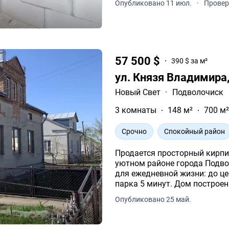
Опубликовано 11 июл.
·
Провер
57 500 $
390 $ за м²
ул. Князя Владимира
Новый Свет
·
Подволочиск
3 комнаты
148 м²
700 м
Срочно
Спокойный район
Продается просторный кирпи
уютном районе города Подволочиск - 
для ежедневной жизни: до центра города около 
парка 5 минут. Дом по
Опубликовано 25 май.