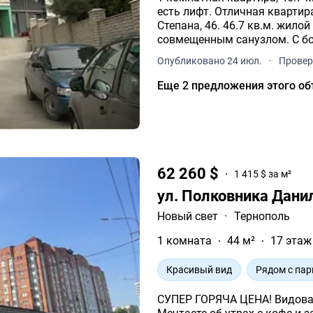
есть лифт. Отличная квартир
Степана, 46. 46.7 кв.м. жилой площади. 15 кв.м. площадь кухни. С
совмещенным санузлом. С б
окна.
Опубликовано 24 июл.
·
Провер
Еще 2 предложения этого об
62 260 $
1 415 $ за м²
ул. Полковника Дани
Новый свет
·
Тернополь
1 комната
44 м²
17 этаж
Красивый вид
Рядом с па
СУПЕР ГОРЯЧА ЦЕНА! Видовая 