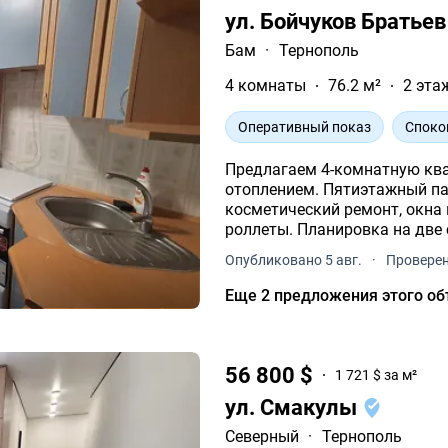
ул. Бойчуков Братье
Бам
·
Тернополь
4 комнаты
76.2 м²
2 эта
Оперативный показ
Споко
Предлагаем 4-комнатную ква
отоплением. Пятиэтажный п
косметический ремонт, окна
роллеты. Планировка на две 
холодильника, кухонная мебе
Опубликовано 5 авг.
·
Проверен
Еще 2 предложения этого об
56 800 $
1 721 $ за м²
ул. Смакулы
Северный
·
Тернополь