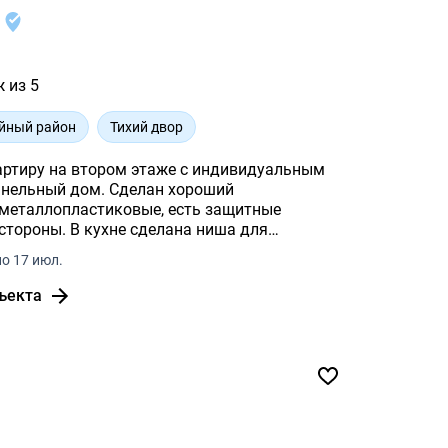
в
ж из 5
йный район
Тихий двор
ртиру на втором этаже с индивидуальным
анельный дом. Сделан хороший
 металлопластиковые, есть защитные
стороны. В кухне сделана ниша для
ль в очень хорошем состоянии.
о 17 июл.
ъекта