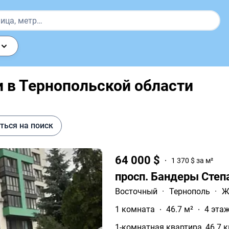
в Тернопольской области
ться на поиск
64 000 $
1 370 $ за м²
просп. Бандеры Степ
Восточный
·
Тернополь
·
Ж
1 комната
46.7 м²
4 этаж
1-комнатная квартира, 46.7 к