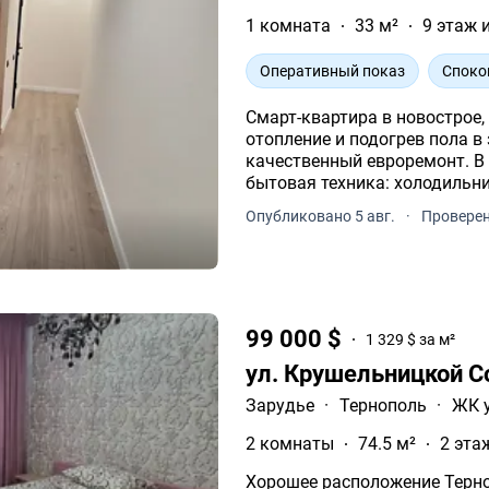
1 комната
33 м²
9 этаж 
Оперативный показ
Споко
Смарт-квартира в новострое,
отопление и подогрев пола в
качественный евроремонт. В 
бытовая техника: холодильни
духовка, вытяжка.
Опубликовано 5 авг.
·
Проверен
99 000 $
1 329 $ за м²
ул. Крушельницкой С
Зарудье
·
Тернополь
·
ЖК у
2 комнаты
74.5 м²
2 эта
Хорошее расположение Тернополь, центр города, Крушельницкой Соломии,