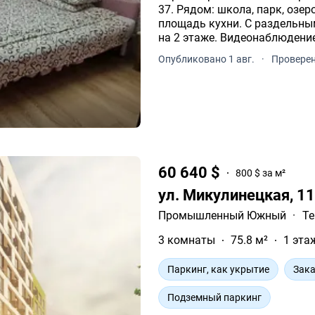
37. Рядом: школа, парк, озеро, вокзал. П
площадь кухни. С раздельны
на 2 этаже. Видеонаблюдение
Опубликовано 1 авг.
·
Проверен
60 640 $
800 $ за м²
ул. Микулинецкая, 1
Промышленный Южный
·
Те
3 комнаты
75.8 м²
1 эта
Паркинг, как укрытие
Зака
Подземный паркинг