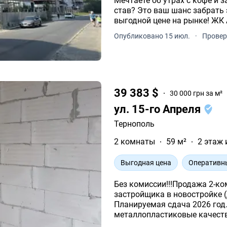
Мечтаете об утрах с кофе и
став? Это ваш шанс забрать
выгодной цене на рынке! ЖК Atlanta Tower | Новий Світ | ДОМ ЗДАНИЙ!
ПОЧЕМУ ЭТО ПРЕДЛОЖЕНИЕ,
Опубликовано 15 июл.
·
Провер
39 383 $
30 000 грн за м²
ул. 15-го Апреля
Тернополь
2 комнаты
59 м²
2 этаж 
Выгодная цена
Оперативн
Без комиссии!!!Продажа 2-к
застройщика в новостройке (
Планируемая сдача 2026 год.
металлопластиковые качеств
кирпич), счетчики. Больше де