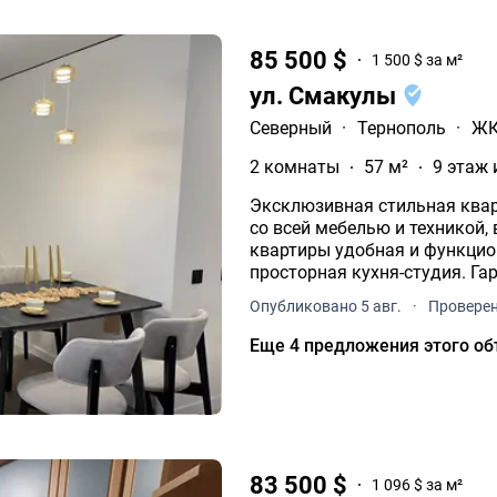
85 500 $
1 500 $ за м²
ул. Смакулы
Северный
·
Тернополь
·
ЖК
2 комнаты
57 м²
9 этаж 
Эксклюзивная стильная квар
со всей мебелью и техникой,
квартиры удобная и функцио
просторная кухня-студия. Га
Опубликовано 5 авг.
·
Проверен
Еще 4 предложения этого об
83 500 $
1 096 $ за м²