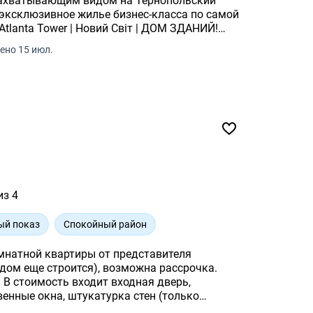
 захватывающим видом на Тернопольский
 эксклюзивное жилье бизнес-класса по самой
 КО.
ено 15 июл.
из 4
ый показ
Спокойный район
омнатной квартиры от представителя
дом еще строится), возможна рассрочка.
 В стоимость входит входная дверь,
енные окна, штукатурка стен (только
талей по телефону.