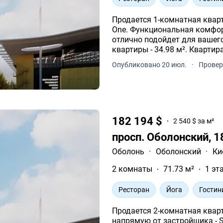
Продается 1-комнатная квар
One. Функциональная комфо
отлично подойдет для вашего уюта и досуг
квартиры - 34.98 м². Кварти
этажного дома.
Опубликовано 20 июл.
·
Провер
182 194 $
2 540 $ за м²
просп. Оболонский, 
Оболонь
·
Оболонский
·
Ки
2 комнаты
71.73 м²
1 эт
Ресторан
Йога
Гостин
Продается 2-комнатная квар
напрямую от застройщика - Standard One. П