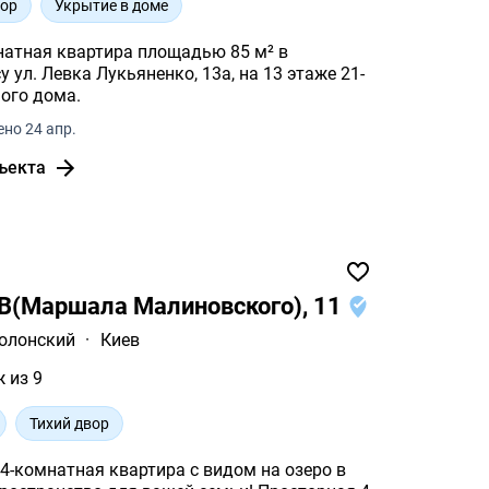
вор
Укрытие в доме
натная квартира площадью 85 м² в
 ул. Левка Лукьяненко, 13а, на 13 этаже 21-
ого дома.
но 24 апр.
ъекта
ОВ(Маршала Малиновского), 11
олонский
·
Киев
ж из 9
Тихий двор
4-комнатная квартира с видом на озеро в