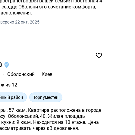
 это сочетание комфорта,
расположения.
верено 22 окт. 2025
40
ь
·
Оболонский
·
Киев
аж из 12
йный район
Торг уместен
ы, 57 кв.м. Квартира расположена в городе
есу: Оболонський, 40. Жилая площадь
кухни: 9 кв.м. Находится на 10 этаже. Цена
ассматривать через єВідновлення.