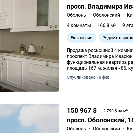
просп. Владимира Ив
Оболонь
·
Оболонский
·
Ки
4 комнаты
166.8 м²
9 эт
Ексклюзив
Рядом с парко
Продажа роскошной 4 комна
проспект Владимира Ивасюка, 6, корпус 
функциональная квартира распо
площадь 167 м, жилая - 86, ку
Опубликовано 18 фев.
150 967 $
2 790 $ за м²
просп. Оболонский, 
Оболонь
·
Оболонский
·
Ки