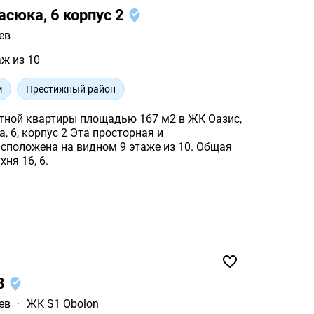
асюка, 6 корпус 2
ев
аж из 10
м
Престижный район
тной квартиры площадью 167 м2 в ЖК Оазис,
2 Эта просторная и
ложена на видном 9 этаже из 10. Общая
хня 16, 6.
18
ев
·
ЖК S1 Obolon