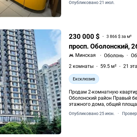
Опубликовано 21 июл.
230 000 $
3 866 $ за м²
просп. Оболонский, 
Минская
·
Оболонь
·
Об
2 комнаты
59.5 м²
21 эт
Ексклюзив
Продам 2-комнатную квартир
Оболонский район Правый бер
этажного дома, общей площа
Опубликовано 25 июн.
·
Провер