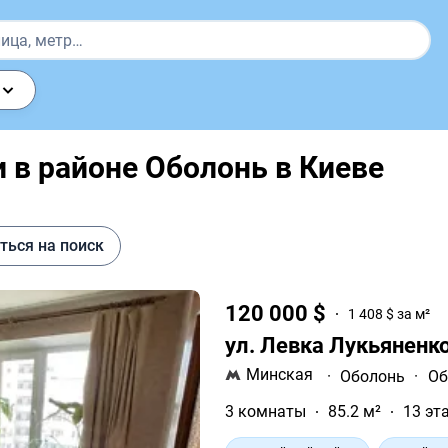
в районе Оболонь в Киеве
ться на поиск
120 000 $
1 408 $ за м²
ул. Левка Лукьяненк
Минская
·
Оболонь
·
Об
3 комнаты
85.2 м²
13 эт