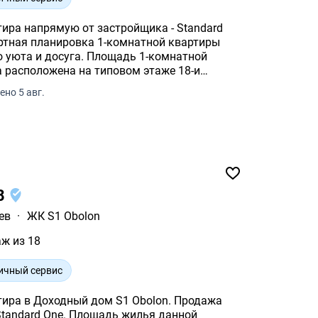
тира напрямую от застройщика - Standard
ртная планировка 1-комнатной квартиры
а. Площадь 1-комнатной
ра расположена на типовом этаже 18-и
ено 5 авг.
18
ев
·
ЖК S1 Obolon
аж из 18
ичный сервис
тира в Доходный дом S1 Obolon. Продажа
лощадь жилья данной