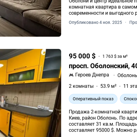
Оболони и центр идеальное пространство для вашей семьи! Просторная 4-
комнатная квартира в самом сердце Оболони
современности и выгодного 
Опубликовано 4 ноя. 2025
·
Про
95 000 $
1 763 $ за м²
просп. Оболонский, 
Героев Днепра
·
Оболон
2 комнаты
53.9 м²
11 эт
Оперативный показ
Споко
Продажа 2-комнатной квартир
Киев, район Оболонь. По адр
составляет 31 кв.м. Площадь 
составляет 95000 $. Можно р