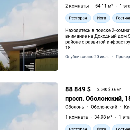
2 комнаты
54.11 м²
1 эт
Ресторан
Йога
Гостин
Находитесь в поиске 2-комна
внимание на Доходный дом S1 Obolon. Это современ
районе с развитой инфрастру
18.
Опубликовано 20 июл.
·
Провер
88 849 $
2 540 $ за м²
просп. Оболонский, 
Оболонь
·
Оболонский
·
Ки
1 комната
34.98 м²
1 эта
Ресторан
Йога
Гостин