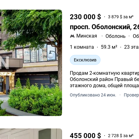
230 000 $
3 879 $ за м²
просп. Оболонский, 
Минская
·
Оболонь
·
Об
1 комната
59.3 м²
23 эта
Ексклюзив
Продам 2-комнатную квартир
Оболонский район Правый бер
этажного дома, общей площа
Опубликовано 24 июн.
·
Провер
455 000 $
2 728 $ за м²