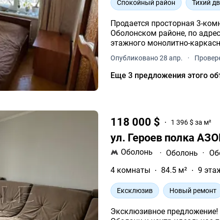
Спокойный район
Тихий д
Продается просторная 3-ком
Оболонском районе, по адресу
этажного монолитно-каркасн
Опубликовано 28 апр.
·
Провере
Еще 3 предложения этого об
118 000 $
1 396 $ за м²
ул. Героев полка АЗ
Оболонь
·
Оболонь
·
Об
4 комнаты
84.5 м²
9 эта
Ексклюзив
Новый ремонт
Эксклюзивное предложение! 