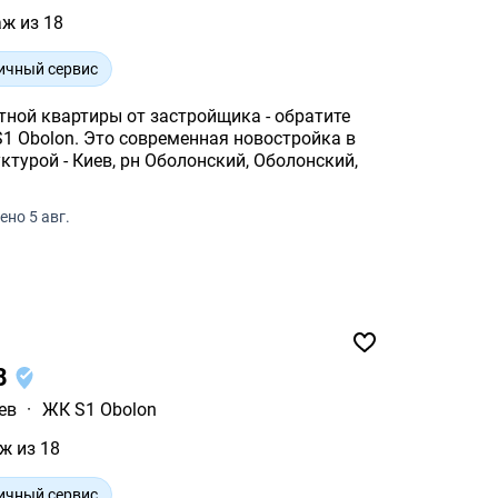
аж из 18
ичный сервис
тной квартиры от застройщика - обратите
ная новостройка в
ктурой - Киев, рн Оболонский, Оболонский,
ено 5 авг.
18
ев
·
ЖК S1 Obolon
ж из 18
ичный сервис