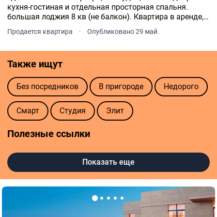
кухня-гостиная и отдельная просторная спальня.
большая лоджия 8 кв (не балкон). Квартира в аренде,
арендатор проживает уже больше 2х лет. Есть видео,
Продается квартира
·
Опубликовано 29 май.
если нужно, скину.
Также ищут
Без посредников
В пригороде
Недорого
Смарт
Студия
Элит
Полезные ссылки
Агентства недвижимости в Ужгороде
Показать еще
Риелторы в Ужгороде
Оценка квартиры