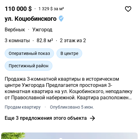
110 000 $
1 329 $ за м²
ул. Коцюбинского
Вербнык
·
Ужгород
3 комнаты
82.8 м²
2 этаж из 2
Оперативный показ
В центре
Престижный район
Продажа 3-комнатной квартиры в историческом
центре Ужгорода Предлагается просторная 3-
комнатная квартира на ул. Коцюбинского, неподалеку
от Православной набережной. Квартира расположена
на 2 этаже дома старой черкесской застройки в
Продам квартиру
·
Опубликовано 5 июн.
исторической части города.
Еще 3 предложения этого объекта