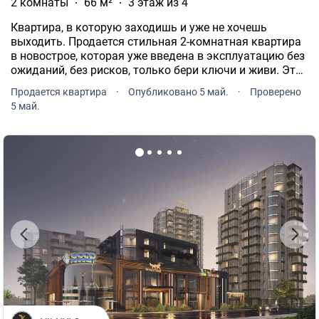
2 комнаты
66 м²
3 этаж из 4
Квартира, в которую заходишь и уже не хочешь
выходить. Продается стильная 2-комнатная квартира
в новострое, которая уже введена в эксплуатацию без
ожиданий, без рисков, только бери ключи и живи. Это
тот случай, когда дизайн сделали не «лишь бы было
Продается квартира
·
Опубликовано 5 май.
·
Проверено
красиво», а чтобы было комфортно каждый день.
5 май.