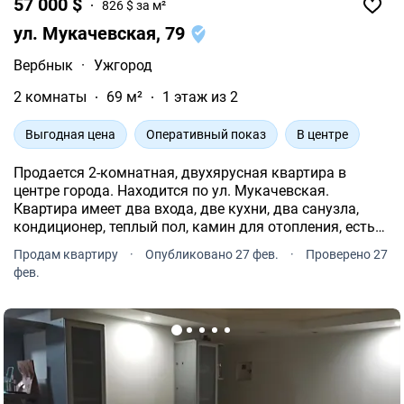
57 000 $
826 $ за м²
ул. Мукачевская, 79
Вербнык
·
Ужгород
2 комнаты
69 м²
1 этаж из 2
Выгодная цена
Оперативный показ
В центре
Продается 2-комнатная, двухярусная квартира в
центре города. Находится по ул. Мукачевская.
Квартира имеет два входа, две кухни, два санузла,
кондиционер, теплый пол, камин для отопления, есть
свой дворик для автомобиля. Квартира свободна и
Продам квартиру
·
Опубликовано 27 фев.
·
Проверено 27
готова к заселению.
фев.