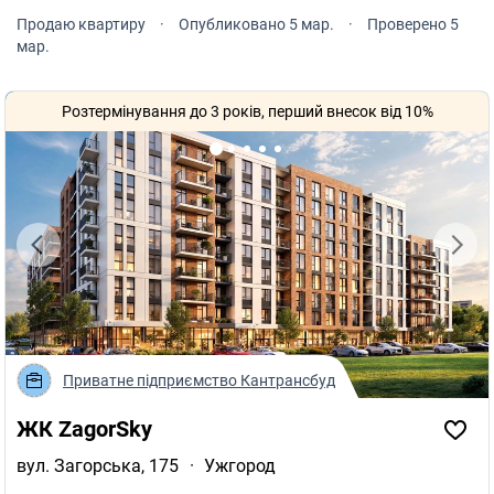
Продаю квартиру
·
Опубликовано 5 мар.
·
Проверено 5
мар.
Розтермінування до 3 років, перший внесок від 10%
Приватне підприємство Кантрансбуд
ЖК ZagorSky
вул. Загорська, 175
·
Ужгород