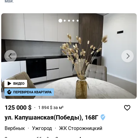
май.
ВИДЕО
ПЕРЕВІРЕНА КВАРТИРА
125 000 $
1 894 $ за м²
ул. Капушанская(Победы), 168Г
Вербнык
·
Ужгород
·
ЖК Сторожницкий