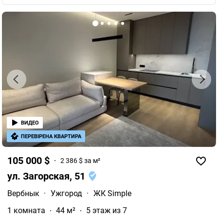
ВИДЕО
ПЕРЕВІРЕНА КВАРТИРА
105 000 $
2 386 $ за м²
ул. Загорская, 51
Вербнык
·
Ужгород
·
ЖК Simple
1 комната
44 м²
5 этаж из 7