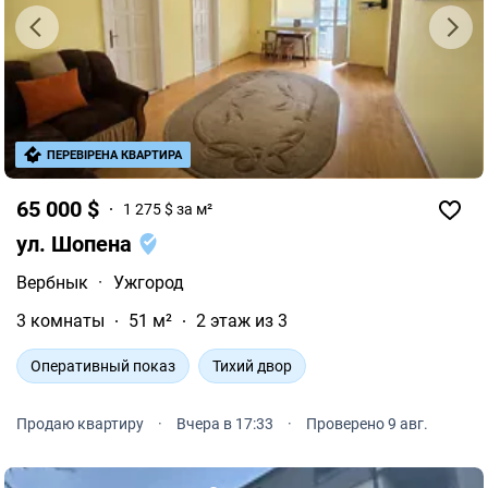
ПЕРЕВІРЕНА КВАРТИРА
65 000 $
1 275 $ за м²
ул. Шопена
Вербнык
·
Ужгород
3 комнаты
51 м²
2 этаж из 3
Оперативный показ
Тихий двор
Продаю квартиру
·
Вчера в 17:33
·
Проверено 9 авг.