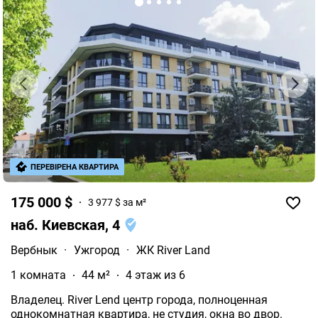
ПЕРЕВІРЕНА КВАРТИРА
175 000 $
3 977 $ за м²
наб. Киевская, 4
Вербнык
·
Ужгород
·
ЖК River Land
1 комната
44 м²
4 этаж из 6
Владелец. River Lend центр города, полноценная
однокомнатная квартира, не студия, окна во двор.