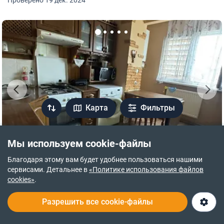
Проверено 19 дек. 2024
Карта
Фильтры
Мы используем cookie-файлы
БЕЗ ПРОВЕРКИ
Благодаря этому вам будет удобнее пользоваться нашими
сервисами. Детальнее в
«Политике использования файлов
45 000 $
1 184 $ за м²
cookies»
.
ул. Лермонтова
Разрешить все cookie-файлы
Вербнык
·
Ужгород