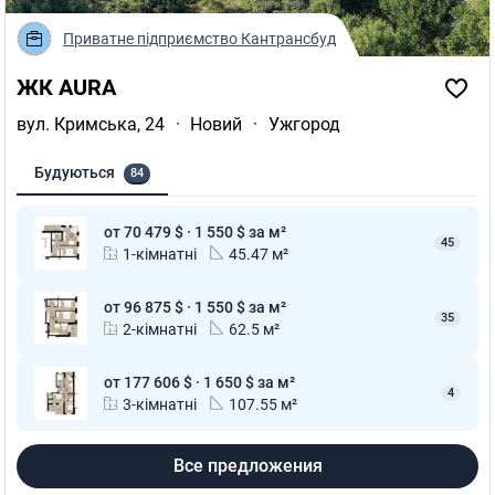
Приватне підприємство Кантрансбуд
ЖК AURA
вул. Кримська, 24
·
Новий
·
Ужгород
Будуються
84
от 70 479 $ · 1 550 $ за м²
45
1-кімнатні
45.47 м²
от 96 875 $ · 1 550 $ за м²
35
2-кімнатні
62.5 м²
от 177 606 $ · 1 650 $ за м²
4
3-кімнатні
107.55 м²
Все предложения