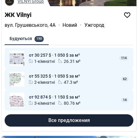
VILNYI Group
ЖК Vilnyi
вул. Грушевського, 4А
·
Новий
·
Ужгород
Будуються
190
от 30 257 $ · 1 050 $ за м²
114
1-кімнатні
26.31 м²
от 55 325 $ · 1 050 $ за м²
62
2-кімнатні
47.3 м²
от 92 874 $ · 1 150 $ за м²
14
3-кімнатні
80.76 м²
Все предложения