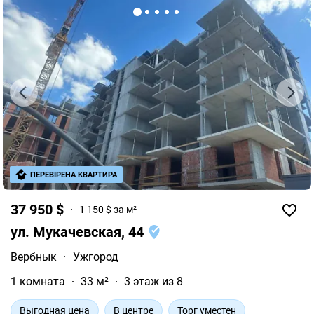
ПЕРЕВІРЕНА КВАРТИРА
37 950 $
1 150 $ за м²
ул. Мукачевская, 44
Вербнык
·
Ужгород
1 комната
33 м²
3 этаж из 8
Выгодная цена
В центре
Торг уместен