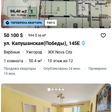
ПЕРЕВІРЕНА КВАРТИРА
ТОП 5
50 100 $
994 $ за м²
ул. Капушанская(Победы), 145Е
Вербнык
·
Ужгород
·
ЖК Nova City
1 комната
50.4 м²
10 этаж из 12
Продажа квартиры
·
Опубликовано 24 июн.
·
Проверено
10 июн.