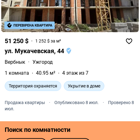
ПЕРЕВІРЕНА КВАРТИРА
51 250 $
1 252 $ за м²
ул. Мукачевская, 44
Вербнык
·
Ужгород
1 комната
40.95 м²
4 этаж из 7
Территория охраняется
Укрытие в доме
Продажа квартиры
·
Опубликовано 8 июл.
·
Проверено 8
июл.
Поиск по комнатности