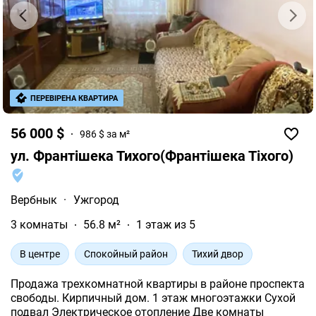
ПЕРЕВІРЕНА КВАРТИРА
56 000 $
986 $ за м²
ул. Франтішека Тихого(Франтішека Тіхого)
Вербнык
·
Ужгород
3 комнаты
56.8 м²
1 этаж из 5
В центре
Спокойный район
Тихий двор
Продажа трехкомнатной квартиры в районе проспекта
свободы. Кирпичный дом. 1 этаж многоэтажки Сухой
подвал Электрическое отопление Две комнаты