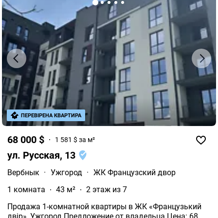
ПЕРЕВІРЕНА КВАРТИРА
68 000 $
1 581 $ за м²
ул. Русская, 13
Вербнык
·
Ужгород
·
ЖК Французский двор
1 комната
43 м²
2 этаж из 7
Продажа 1-комнатной квартиры в ЖК «Французький
двір», Ужгород Предложение от владельца Цена: 68