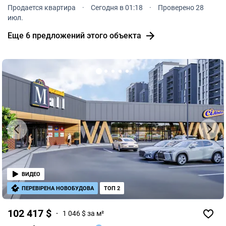
м². Квартира расположена на 1 этаже 6-и этажного
Продается квартира
·
Сегодня в 01:18
·
Проверено 28
дома.
июл.
Еще 6 предложений этого объекта
ВИДЕО
ПЕРЕВІРЕНА НОВОБУДОВА
ТОП 2
102 417 $
1 046 $ за м²