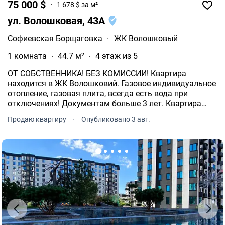
75 000 $
1 678 $ за м²
ул. Волошковая, 43А
Софиевская Борщаговка
·
ЖК Волошковый
1 комната
44.7 м²
4 этаж из 5
ОТ СОБСТВЕННИКА! БЕЗ КОМИССИИ! Квартира
находится в ЖК Волошковий. Газовое индивидуальное
отопление, газовая плита, всегда есть вода при
отключениях! Документам больше 3 лет. Квартира
полностью укомплектована мебелью и техникой,
Продаю квартиру
·
Опубликовано 3 авг.
готова к проживанию без лишних вложений.