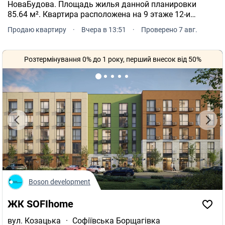
НоваБудова. Площадь жилья данной планировки
85.64 м². Квартира расположена на 9 этаже 12-и
этажного дома. ЖК Щасливий Grand расположен по
Продаю квартиру
·
Вчера в 13:51
·
Проверено 7 авг.
адресу: Софиевская Борщаговка, Яблоневая, 3А.
Розтермінування 0% до 1 року, перший внесок від 50%
Boson development
ЖК SOFIhome
вул. Козацька
·
Софіївська Борщагівка