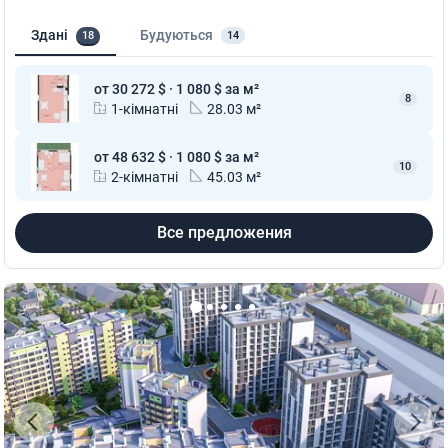
Здані
Будуються
18
14
от 30 272 $ · 1 080 $ за м²
8
1-кімнатні
28.03 м²
от 48 632 $ · 1 080 $ за м²
10
2-кімнатні
45.03 м²
Все предложения