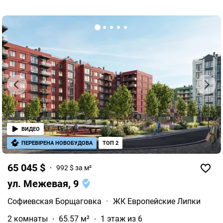
панорамные окна, собственная скважина,
парковочное место для авто.
ВИДЕО
ПЕРЕВІРЕНА НОВОБУДОВА
ТОП 2
65 045 $
992 $ за м²
ул. Межевая, 9
Софиевская Борщаговка
·
ЖК Европейские Липки
2 комнаты
65.57 м²
1 этаж из 6