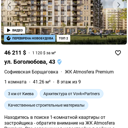
ВИДЕО
ПЕРЕВІРЕНА НОВОБУДОВА
ТОП 2
46 211 $
1 120 $ за м²
ул. Боголюбова, 43
Софиевская Борщаговка
·
ЖК Atmosfera Premium
1 комната
41.26 м²
8 этаж из 9
3 км от Киева
Архитектура от Vovk+Partners
Качественные строительные материалы
Находитесь в поиске 1-комнатной квартиры от
застройщика - обратите внимание на ЖК Atmosfera