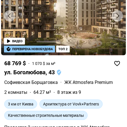
ВИДЕО
ПЕРЕВІРЕНА НОВОБУДОВА
ТОП 2
68 769 $
1 070 $ за м²
ул. Боголюбова, 43
Софиевская Борщаговка
·
ЖК Atmosfera Premium
2 комнаты
64.27 м²
8 этаж из 9
3 км от Киева
Архитектура от Vovk+Partners
Качественные строительные материалы