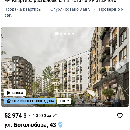
м². Квартира расположена на 4 этаже 9-и этажного
дома. ЖК Atmosfera Premium расположен по адресу:
Продажа квартиры
·
Опубликовано 3 авг.
·
Проверено 6
Софиевская Борщаговка, Боголюбова, 43.
авг.
ВИДЕО
ПЕРЕВІРЕНА НОВОБУДОВА
ТОП 2
52 974 $
1 350 $ за м²
ул. Боголюбова, 43