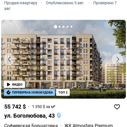
Продаю квартиру
·
Опубликовано 5 авг.
·
Проверено 7
расположена на 7 этаже 8-и этажного дома.
авг.
ВИДЕО
ПЕРЕВІРЕНА НОВОБУДОВА
ТОП 2
55 742 $
1 350 $ за м²
ул. Боголюбова, 43
Софиевская Борщаговка
·
ЖК Atmosfera Premium