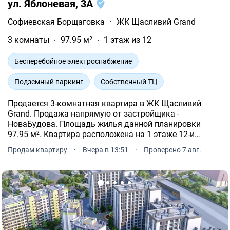
ул. Яблоневая, 3А
Софиевская Борщаговка
·
ЖК Щасливий Grand
3 комнаты
97.95 м²
1 этаж из 12
Бесперебойное электроснабжение
Подземный паркинг
Собственный ТЦ
Продается 3-комнатная квартира в ЖК Щасливий
Grand. Продажа напрямую от застройщика -
НоваБудова. Площадь жилья данной планировки
97.95 м². Квартира расположена на 1 этаже 12-и
этажного дома. ЖК Щасливий Grand расположен по
Продам квартиру
·
Вчера в 13:51
·
Проверено 7 авг.
адресу: Софиевская Борщаговка, Яблоневая, 3А.