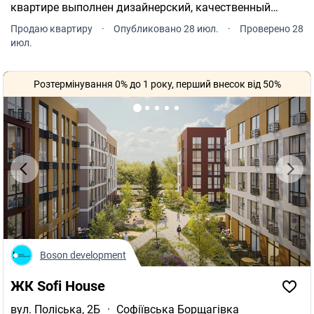
квартире выполнен дизайнерский, качественный
ремонт с мебелью под заказ. Каждый уголок
Продаю квартиру
·
Опубликовано 28 июл.
·
Проверено 28
квартиры использован по максимуму для
июл.
комфортного проживания.
Розтермінування 0% до 1 року, перший внесок від 50%
Boson development
ЖК Sofi House
вул. Поліська, 2Б
·
Софіївська Борщагівка