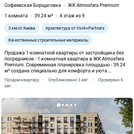
Софиевская Борщаговка
·
ЖК Atmosfera Premium
1 комната
39.24 м²
4 этаж из 9
3 км от Киева
Архитектура от Vovk+Partners
Качественные строительные материалы
Продажа 1-комнатной квартиры от застройщика без
посредников - 1-комнатная квартира в ЖК Atmosfera
Premium. Современная планировка площадью - 39.24
м² создана специально для комфорта и уюта.
Квартира расположена на 4 этаже 9-и этажного дома.
Продам квартиру
·
Опубликовано 3 авг.
·
Проверено 6
авг.