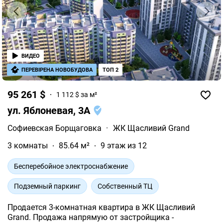
ВИДЕО
ПЕРЕВІРЕНА НОВОБУДОВА
ТОП 2
95 261 $
1 112 $ за м²
ул. Яблоневая, 3А
Софиевская Борщаговка
·
ЖК Щасливий Grand
3 комнаты
85.64 м²
9 этаж из 12
Бесперебойное электроснабжение
Подземный паркинг
Собственный ТЦ
Продается 3-комнатная квартира в ЖК Щасливий
Grand. Продажа напрямую от застройщика -