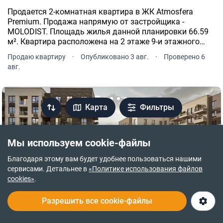
Продается 2-комнатная квартира в ЖК Atmosfera
Premium. Продажа напрямую от застройщика -
MOLODIST. Площадь жилья данной планировки 66.59
м². Квартира расположена на 2 этаже 9-и этажного
дома. ЖК Atmosfera Premium расположен по адресу:
Продаю квартиру
·
Опубликовано 3 авг.
·
Проверено 6
Софиевская Борщаговка, Боголюбова, 43.
авг.
Карта
Фильтры
Мы используем cookie-файлы
Благодаря этому вам будет удобнее пользоваться нашими
сервисами. Детальнее в
«Политике использования файлов
cookies»
.
Разрешить все cookie-файлы
ВИДЕО
ПЕРЕВІРЕНА НОВОБУДОВА
ТОП 2