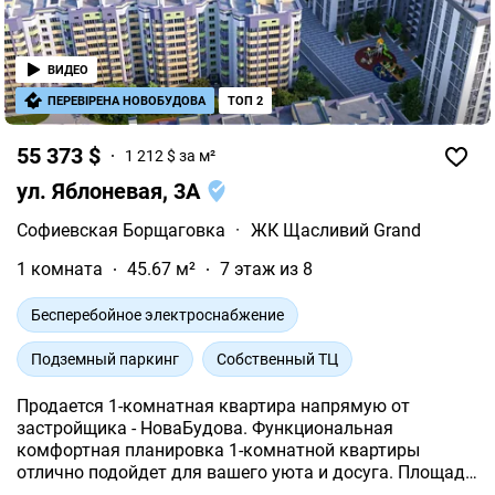
ВИДЕО
ПЕРЕВІРЕНА НОВОБУДОВА
ТОП 2
55 373 $
1 212 $ за м²
ул. Яблоневая, 3А
Софиевская Борщаговка
·
ЖК Щасливий Grand
1 комната
45.67 м²
7 этаж из 8
Бесперебойное электроснабжение
Подземный паркинг
Собственный ТЦ
Продается 1-комнатная квартира напрямую от
застройщика - НоваБудова. Функциональная
комфортная планировка 1-комнатной квартиры
отлично подойдет для вашего уюта и досуга. Площадь
1-комнатной квартиры - 45.67 м². Квартира