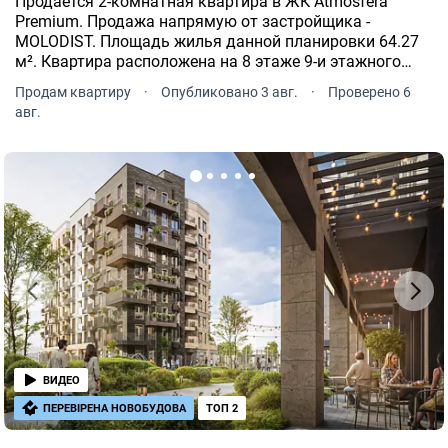
Продается 2-комнатная квартира в ЖК Atmosfera
Premium. Продажа напрямую от застройщика -
MOLODIST. Площадь жилья данной планировки 64.27
м². Квартира расположена на 8 этаже 9-и этажного
дома. ЖК Atmosfera Premium расположен по адресу:
Продам квартиру
·
Опубликовано 3 авг.
·
Проверено 6
Софиевская Борщаговка, Боголюбова, 43.
авг.
ВИДЕО
ПЕРЕВІРЕНА НОВОБУДОВА
ТОП 2