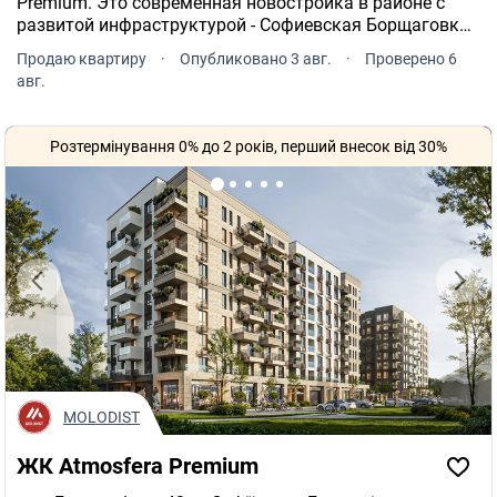
Premium. Это современная новостройка в районе с
развитой инфраструктурой - Софиевская Борщаговка,
Боголюбова, 43.
Продаю квартиру
·
Опубликовано 3 авг.
·
Проверено 6
авг.
Розтермінування 0% до 2 років, перший внесок від 30%
MOLODIST
ЖК Atmosfera Premium