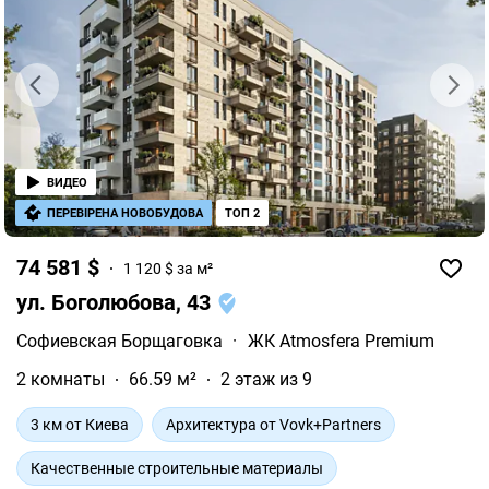
ВИДЕО
ПЕРЕВІРЕНА НОВОБУДОВА
ТОП 2
74 581 $
1 120 $ за м²
ул. Боголюбова, 43
Софиевская Борщаговка
·
ЖК Atmosfera Premium
2 комнаты
66.59 м²
2 этаж из 9
3 км от Киева
Архитектура от Vovk+Partners
Качественные строительные материалы