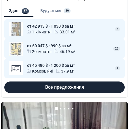
Здані
Будуються
37
59
от 42 913 $ · 1 030 $ за м²
8
1-кімнатні
33.01 м²
от 60 047 $ · 990 $ за м²
25
2-кімнатні
46.19 м²
от 45 480 $ · 1 200 $ за м²
4
Комерційні
37.9 м²
Все предложения