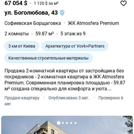
67 054 $
1 120 $ за м²
ул. Боголюбова, 43
Софиевская Борщаговка
·
ЖК Atmosfera Premium
2 комнаты
59.87 м²
5 этаж из 9
3 км от Киева
Архитектура от Vovk+Partners
Качественные строительные материалы
Продажа 2-комнатной квартиры от застройщика без
посредников - 2-комнатная квартира в ЖК Atmosfera
Premium. Современная планировка площадью - 59.87
м² создана специально для комфорта и уюта.
Квартира расположена на 5 этаже 9-и этажного дома.
Продаю квартиру
·
Опубликовано 3 авг.
·
Проверено 6
авг.