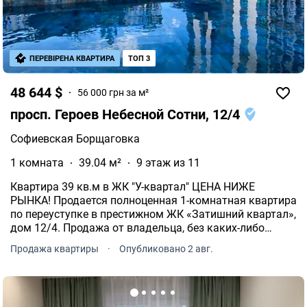
ПЕРЕВІРЕНА КВАРТИРА
ТОП 3
48 644 $
56 000 грн за м²
просп. Героев Небесной Сотни, 12/4
Софиевская Борщаговка
1 комната
39.04 м²
9 этаж из 11
Квартира 39 кв.м в ЖК "У-квартал" ЦЕНА НИЖЕ
РЫНКА! Продается полноценная 1-комнатная квартира
по переуступке в престижном ЖК «Затишний квартал»,
дом 12/4. Продажа от владельца, без каких-либо
скрытых комиссий или переплат риелторам! Сдача
Продажа квартиры
·
Опубликовано 2 авг.
дома запланирована на 2 квартал 2027 года.