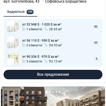
вул. Боголюбова, 43
·
Софіївська Борщагівка
Будуються
140
от 32 948 $ · 1 020 $ за м²
82
1-кімнатні
28.65 м²
от 56 110 $ · 990 $ за м²
53
2-кімнатні
54.93 м²
от 90 336 $ · 970 $ за м²
5
3-кімнатні
93.13 м²
Все предложения