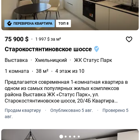
ПЕРЕВІРЕНА КВАРТИРА
ТОП 8
75 900 $
1 997 $ за м²
Старокостянтиновское шоссе
Выставка
·
Хмельницкий
·
ЖК Статус Парк
1 комната
38 м²
4 этаж из 10
Предлагается современная 1-комнатная квартира в
одном из самых популярных жилых комплексов
района Выставка ЖК «Статус Парк», ул.
Старокостянтиновское шоссе, 20/4Б Квартира
расположена на комфортном 4 этаже из 10.
Продам квартиру
·
Опубликовано 5 авг.
·
Проверено 5
авг.