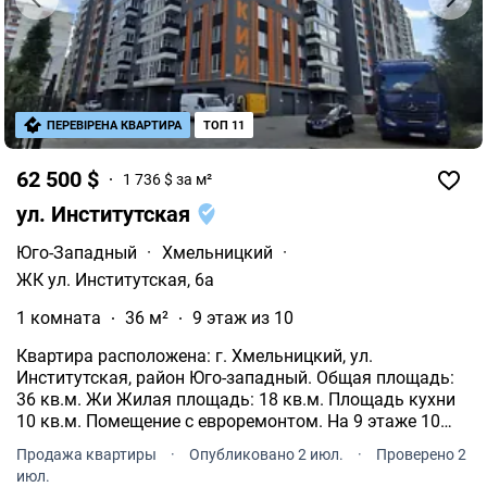
ПЕРЕВІРЕНА КВАРТИРА
ТОП 11
62 500 $
1 736 $ за м²
ул. Институтская
Юго-Западный
·
Хмельницкий
·
ЖК ул. Институтская, 6а
1 комната
36 м²
9 этаж из 10
Квартира расположена: г. Хмельницкий, ул.
Институтская, район Юго-западный. Общая площадь:
36 кв.м. Жи Жилая площадь: 18 кв.м. Площадь кухни
10 кв.м. Помещение с евроремонтом. На 9 этаже 10
этажного дома. Индивидуальное газовое отопление.
Продажа квартиры
·
Опубликовано 2 июл.
·
Проверено 2
Теплая вода котел.
июл.