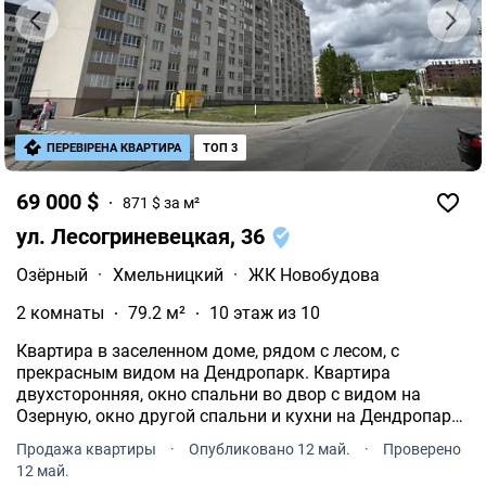
ПЕРЕВІРЕНА КВАРТИРА
ТОП 3
69 000 $
871 $ за м²
ул. Лесогриневецкая, 36
Озёрный
·
Хмельницкий
·
ЖК Новобудова
2 комнаты
79.2 м²
10 этаж из 10
Квартира в заселенном доме, рядом с лесом, с
прекрасным видом на Дендропарк. Квартира
двухсторонняя, окно спальни во двор с видом на
Озерную, окно другой спальни и кухни на Дендропарк.
Сверху полноценный технический этаж, не угловая.
Продажа квартиры
·
Опубликовано 12 май.
·
Проверено
Удачная планировка с просторными комнатами,
12 май.
раздельный санузел.