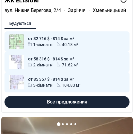
ЖК ELISIUM
вул. Нижня Берегова, 2/4
·
Заріччя
·
Хмельницький
Будуються
от 32 716 $ · 814 $ за м²
1-кімнатні
40.18 м²
от 58 316 $ · 814 $ за м²
2-кімнатні
71.62 м²
от 85 357 $ · 814 $ за м²
3-кімнатні
104.83 м²
Все предложения