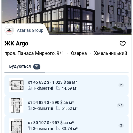
Azarias Group
ЖК Argo
пров. Панаса Мирного, 9/1
·
Озерна
·
Хмельницький
Будуються
31
от 45 632 $ · 1 023 $ за м²
2
1-кімнатні
44.59 м²
от 54 834 $ · 890 $ за м²
27
2-кімнатні
61.62 м²
от 80 107 $ · 957 $ за м²
2
3-кімнатні
83.74 м²