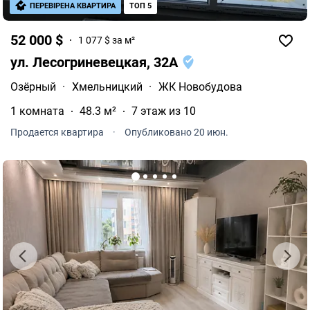
ПЕРЕВІРЕНА КВАРТИРА
ТОП 5
52 000 $
1 077 $ за м²
ул. Лесогриневецкая, 32А
Озёрный
·
Хмельницкий
·
ЖК Новобудова
1 комната
48.3 м²
7 этаж из 10
Продается квартира
·
Опубликовано 20 июн.