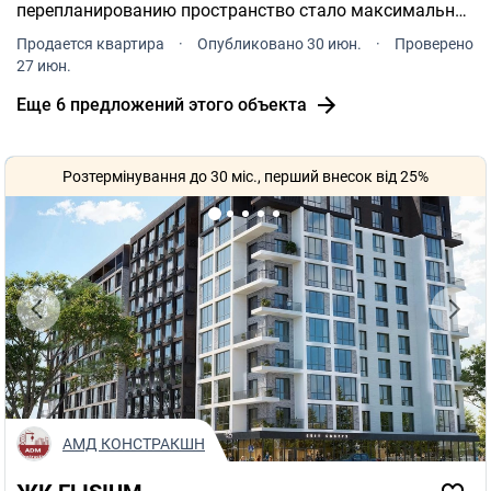
перепланированию пространство стало максимально
открытым и светлым. В квартире остаются вся мебель
Продается квартира
·
Опубликовано 30 июн.
·
Проверено
и техника. Свежий ремонт. Качественная и дорогая
27 июн.
кухня.
Еще 6 предложений этого объекта
Розтермінування до 30 міс., перший внесок від 25%
АМД КОНСТРАКШН