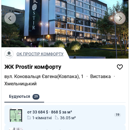
ОК ПРОСТІР КОМФОРТУ
ЖК Prostir комфорту
вул. Коновальця Євгена(Ковпака), 1
·
Виставка
·
Хмельницький
Будуються
29
от 33 684 $ · 868 $ за м²
19
1-кімнатні
36.05 м²