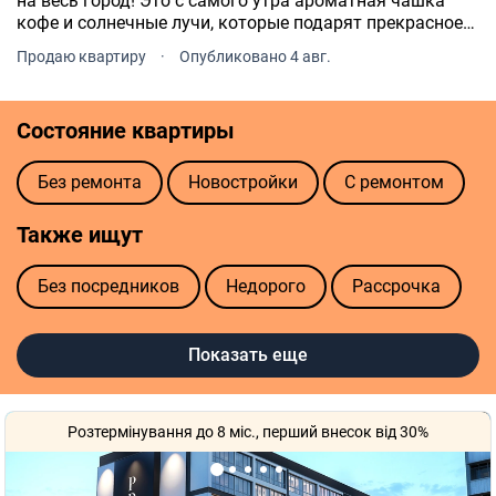
на весь город! Это с самого утра ароматная чашка
кофе и солнечные лучи, которые подарят прекрасное
настроение на весь день. Поскольку квартира очень
Продаю квартиру
·
Опубликовано 4 авг.
просторная и светлая! Поверх 9 из 10.
Состояние квартиры
Без ремонта
Новостройки
С ремонтом
Также ищут
Без посредников
Недорого
Рассрочка
Элит
Показать еще
Розтермінування до 8 міс., перший внесок від 30%