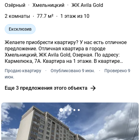
Озёрный
·
Хмельницкий
·
ЖК Avila Gold
2 комнаты
77.7 м²
1 этаж из 10
Ексклюзив
Желаете приобрести квартиру? У нас есть отличное
предложение. Отличная квартира в городе
Хмельницкий, ЖК Avila Gold, Озерная. По адресу:
Кармелюка, 7А. Квартира на 1 этаже. В квартире
индивидуальное отопление. Индивидуальные
Продаю квартиру
·
Опубликовано 9 июн.
·
Проверено 9
счетчики: газ, вода, электричество. Котел на горячую
июн.
воду.
Еще 3 предложения этого объекта