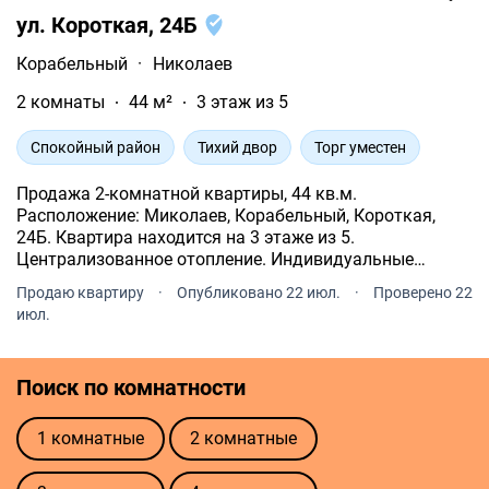
ул. Короткая, 24Б
Корабельный
·
Николаев
2 комнаты
44 м²
3 этаж из 5
Спокойный район
Тихий двор
Торг уместен
Продажа 2-комнатной квартиры, 44 кв.м.
Расположение: Миколаев, Корабельный, Короткая,
24Б. Квартира находится на 3 этаже из 5.
Централизованное отопление. Индивидуальные
счетчики: электричество, газ. Горячая вода бойлер. В
Продаю квартиру
·
Опубликовано 22 июл.
·
Проверено 22
квартире проведен интернет. Квартира без мебели.
июл.
Жилая площадь 36 кв.м.
Поиск по комнатности
1 комнатные
2 комнатные