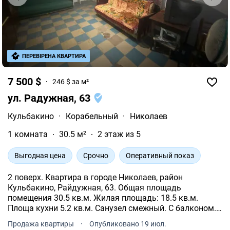
ПЕРЕВІРЕНА КВАРТИРА
7 500 $
246 $ за м²
ул. Радужная, 63
Кульбакино
·
Корабельный
·
Николаев
1 комната
30.5 м²
2 этаж из 5
Выгодная цена
Срочно
Оперативный показ
2 поверх. Квартира в городе Николаев, район
Кульбакино, Райдужная, 63. Общая площадь
помещения 30.5 кв.м. Жилая площадь: 18.5 кв.м.
Площа кухни 5.2 кв.м. Санузел смежный. С балконом.
Отопление централизованное. Индивидуальные
Продажа квартиры
·
Опубликовано 19 июл.
счетчики на все коммуникации. Теплая вода бойлер.