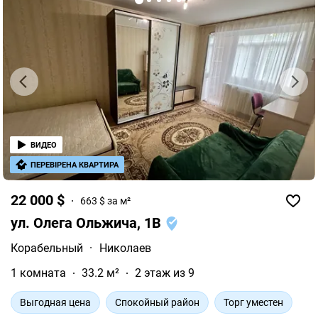
ВИДЕО
ПЕРЕВІРЕНА КВАРТИРА
22 000 $
663 $ за м²
ул. Олега Ольжича, 1В
Корабельный
·
Николаев
1 комната
33.2 м²
2 этаж из 9
Выгодная цена
Спокойный район
Торг уместен