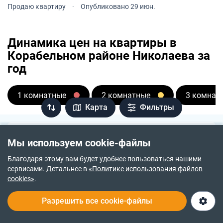
где всегда насыщенный чистый воздух, напоенный
Продаю квартиру
·
Опубликовано 29 июн.
свежестью и хвойным ароматом.
Динамика цен на квартиры в
Корабельном районе Николаева за
год
1 комнатные
2 комнатные
3 комнат
Карта
Фильтры
Стоимость квартир · июн. 02
Мы используем cookie-файлы
1 комнатные
564 $ за м²
Благодаря этому вам будет удобнее пользоваться нашими
2 комнатные
584 $ за м²
сервисами. Детальнее в
«Политике использования файлов
3 комнатные
573 $ за м²
cookies»
.
4 комнатные
491 $ за м²
Разрешить все cookie-файлы