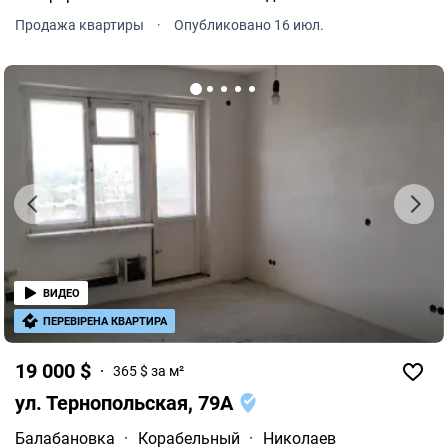
кирпича. Квартира в хорошем жилом состоянии,
Продажа квартиры
·
Опубликовано 16 июл.
светлая и очень теплая.
ВИДЕО
ПЕРЕВІРЕНА КВАРТИРА
19 000 $
365 $ за м²
ул. Тернопольская, 79А
Балабановка
·
Корабельный
·
Николаев