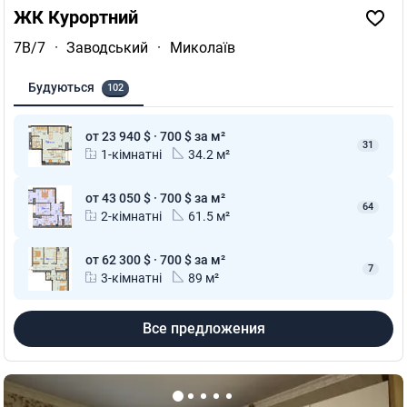
ЖК Курортний
7В/7
·
Заводський
·
Миколаїв
Будуються
102
от 23 940 $ · 700 $ за м²
31
1-кімнатні
34.2 м²
от 43 050 $ · 700 $ за м²
64
2-кімнатні
61.5 м²
от 62 300 $ · 700 $ за м²
7
3-кімнатні
89 м²
Все предложения