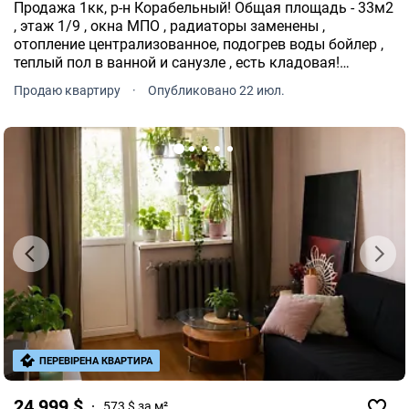
Продажа 1кк, р-н Корабельный! Общая площадь - 33м2
, этаж 1/9 , окна МПО , радиаторы заменены ,
отопление централизованное, подогрев воды бойлер ,
теплый пол в ванной и санузле , есть кладовая!
Квартира расположена возле 1 и 54 школы, рядом
Продаю квартиру
·
Опубликовано 22 июл.
есть садик, супермаркет Таврия, магазины и т.д.
ПЕРЕВІРЕНА КВАРТИРА
24 999 $
573 $ за м²