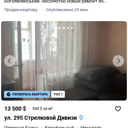
Богоявленський. Абсолютно новый ремонт из
качественных материалов. Полностью заменена
Продам квартиру
·
Опубликовано 29 июн.
электропроводка, сантехника и система отопления. На
полу плитка и ламинат.
ПЕРЕВІРЕНА КВАРТИРА
ТОП 1
13 500 $
549 $ за м²
ул. 295 Стрелковой Дивизи
Широкая Балка
·
Корабельный
·
Николаев