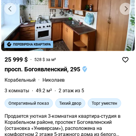
ПЕРЕВІРЕНА КВАРТИРА
25 999 $
528 $ за м²
просп. Богоявленский, 295
Корабельный
·
Николаев
3 комнаты
49.2 м²
2 этаж из 5
Оперативный показ
Тихий двор
Торг уместен
Продается уютная 3-комнатная квартира-студия в
Корабельном районе, проспект Богоявленский
(остановка «Универсам»), расположена на
комфортном 2 этаже 5-этажного дома из белого