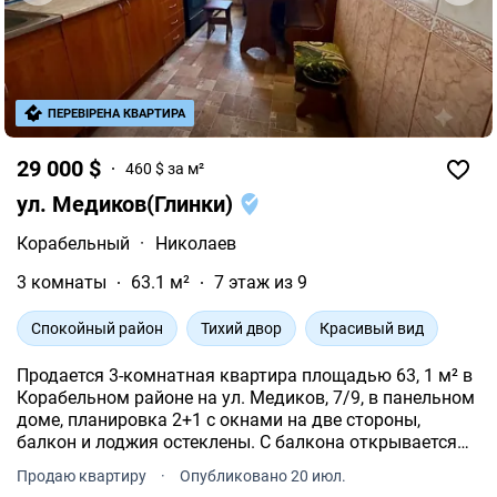
ПЕРЕВІРЕНА КВАРТИРА
29 000 $
460 $ за м²
ул. Медиков(Глинки)
Корабельный
·
Николаев
3 комнаты
63.1 м²
7 этаж из 9
Спокойный район
Тихий двор
Красивый вид
Продается 3-комнатная квартира площадью 63, 1 м² в
Корабельном районе на ул. Медиков, 7/9, в панельном
доме, планировка 2+1 с окнами на две стороны,
балкон и лоджия остеклены. С балкона открывается
красивый панорамный вид на реку.
Продаю квартиру
·
Опубликовано 20 июл.