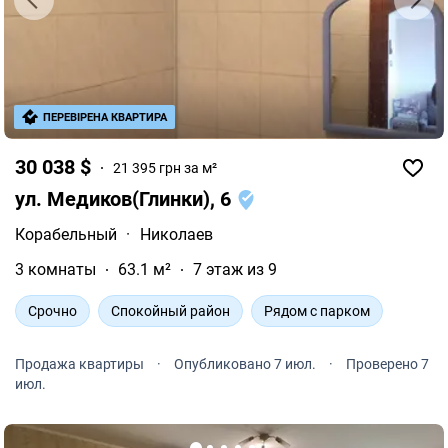
ПЕРЕВІРЕНА КВАРТИРА
30 038 $
21 395 грн за м²
ул. Медиков(Глинки), 6
Корабельный
·
Николаев
3 комнаты
63.1 м²
7 этаж из 9
Срочно
Спокойный район
Рядом с парком
Продажа квартиры
·
Опубликовано 7 июл.
·
Проверено 7
июл.