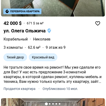
ПЕРЕВІРЕНА КВАРТИРА
42 000 $
671 $ за м²
ул. Олега Ольжича
Корабельный
·
Николаев
3 комнаты
62.6 м²
9 этаж из 9
Тихий двор
Красивый вид
Не тратьте свое время на ремонт! Мы уже сделали его
для Вас! У нас есть предложение 3-комнатной
квартиры, в которой сделан ремонт, куплены мебель и
техника, Вам нужно только купить эту квартиру, зайти
и жить! Квартира не угловая, есть балкон и лоджия.
Продается квартира
·
Опубликовано 10 июл.