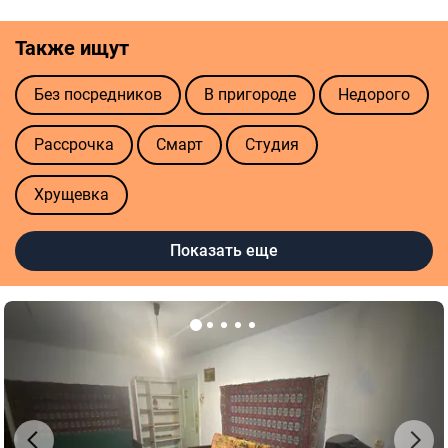
Также ищут
Без посредников
В пригороде
Недорого
Рассрочка
Смарт
Студия
Хрущевка
Полезные ссылки
Показать еще
Агентства недвижимости в Николаеве
Риелторы в Николаеве
Оценка квартиры