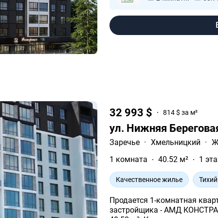
32 993 $
814 $ за м²
ул. Нижняя Берегова
Заречье
·
Хмельницкий
·
Ж
1 комната
40.52 м²
1 эта
Качественное жилье
Тихий
Продается 1-комнатная квар
застройщика - АМД КОНСТРАКШН. Площадь жилья данной