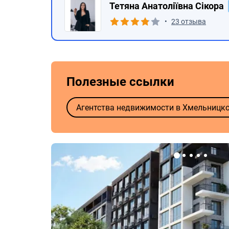
Тетяна Анатоліївна Сікора
•
23 отзыва
Полезные ссылки
Агентства недвижимости в Хмельницк