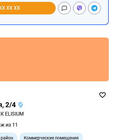
XX XX XX
я, 2/4
К ELISIUM
аж из 11
 район
Коммерческие помещения