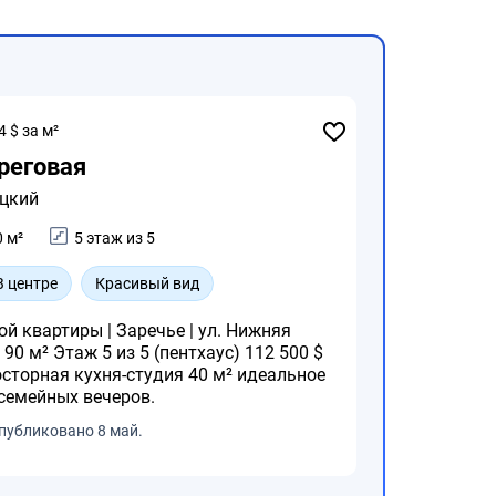
4 $ за м²
реговая
цкий
0 м²
5 этаж из 5
В центре
Красивый вид
й квартиры | Заречье | ул. Нижняя
 семейных вечеров.
публиковано 8 май.