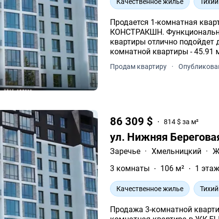
Качественное жилье
Тихий
Продается 1-комнатная квар
КОНСТРАКШН. Функциональна
квартиры отлично подойдет для ва
комнатной квартиры - 45.91 
11-и этажного дома.
Продам квартиру
·
Опубликован
86 309 $
814 $ за м²
ул. Нижняя Берегова
Заречье
·
Хмельницкий
·
Ж
3 комнаты
106 м²
1 этаж
Качественное жилье
Тихий
Продажа 3-комнатной квартир