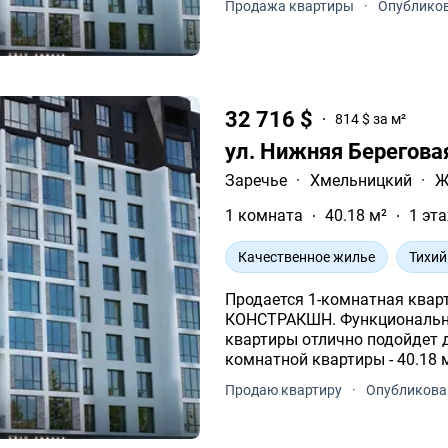
Продажа квартиры
·
Опубликов
32 716 $
814 $ за м²
ул. Нижняя Берегова
Заречье
·
Хмельницкий
·
Ж
1 комната
40.18 м²
1 эта
Качественное жилье
Тихий
Продается 1-комнатная квар
КОНСТРАКШН. Функциональна
квартиры отлично подойдет для ва
комнатной квартиры - 40.18 
11-и этажного дома.
Продаю квартиру
·
Опубликова