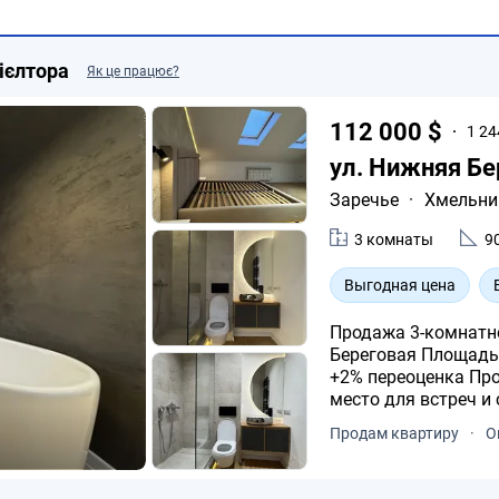
ієлтора
Як це працює?
112 000 $
1 24
ул. Нижняя Бе
Заречье
·
Хмельни
3 комнаты
9
Выгодная цена
Продажа 3-комнатно
Береговая Площадь 90 м² Этаж 5 из 5 (пентхаус) 112 500 $
+2% переоценка Просторная кухня-студия 40 м² идеальное
место для встреч и
Продам квартиру
·
О