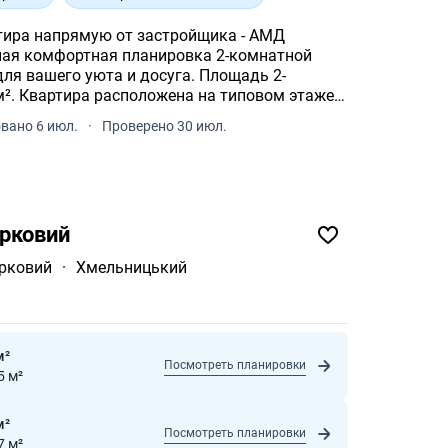
тира напрямую от застройщика - АМД
я комфортная планировка 2-комнатной
шего уюта и досуга. Площадь 2-
м². Квартира расположена на типовом этаже
вано 6 июл.
·
Проверено 30 июл.
рковий
рковий
·
Хмельницький
м²
Посмотреть планировки
5 м²
м²
Посмотреть планировки
7 м²