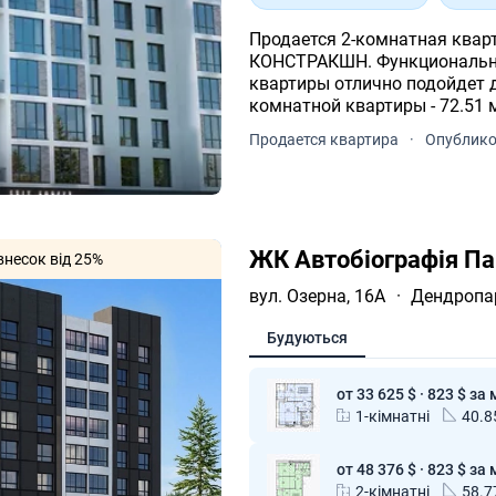
Продается 2-комнатная квар
КОНСТРАКШН. Функциональна
квартиры отлично подойдет для ва
комнатной квартиры - 72.51 
11-и этажного дома.
Продается квартира
·
Опублико
ЖК Автобіографія Па
внесок від 25%
вул. Озерна, 16А
·
Дендропа
Будуються
от 33 625 $ · 823 $ за 
1-кімнатні
40.8
от 48 376 $ · 823 $ за 
2-кімнатні
58.7