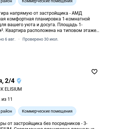
 район
Коммерческие помещения
тира напрямую от застройщика - АМД
я комфортная планировка 1-комнатной
шего уюта и досуга. Площадь 1-
м². Квартира расположена на типовом этаже
о 6 авг.
·
Проверено 30 июл.
я, 2/4
К ELISIUM
 из 11
 район
Коммерческие помещения
ы от застройщика без посредников - 3-