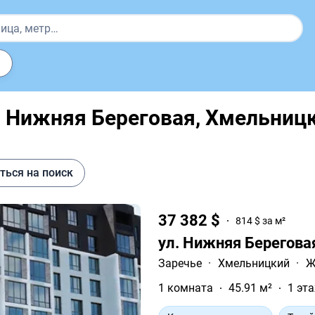
а Нижняя Береговая, Хмельниц
ться на поиск
37 382 $
814 $ за м²
ул. Нижняя Берегова
Заречье
·
Хмельницкий
·
Ж
1 комната
45.91 м²
1 эта