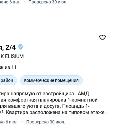
ано 6 авг.
·
Проверено 30 июл.
я, 2/4
К ELISIUM
ж из 11
 район
Коммерческие помещения
тира напрямую от застройщика - АМД
я комфортная планировка 1-комнатной
шего уюта и досуга. Площадь 1-
м². Квартира расположена на типовом этаже
но 6 июл.
·
Проверено 30 июл.