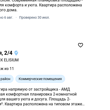
а площадью -
и уюта. Квартира расположена
ого дома.
о 6 авг.
·
Проверено 30 июл.
я, 2/4
К ELISIUM
аж из 11
 район
Коммерческие помещения
тира напрямую от застройщика - АМД
я комфортная планировка 2-комнатной
шего уюта и досуга. Площадь 2-
м². Квартира расположена на типовом этаже