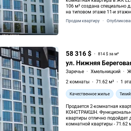
комнатная квартира в ЖК ELISIUM. Современная планировк
106 м² создана специально для комфорта 
на типовом этаже 11-и этажн
Продам квартиру
·
Опубликован
58 316 $
814 $ за м²
ул. Нижняя Берегова
Заречье
·
Хмельницкий
·
Ж
2 комнаты
71.62 м²
1 эт
Качественное жилье
Тихий
Продается 2-комнатная квар
КОНСТРАКШН. Функциональна
квартиры отлично подойдет для ва
комнатной квартиры - 71.62 
11-и этажного дома.