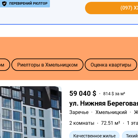
ПЕРЕВІРЕНИЙ РІЄЛТОР
(097) X
ом
Риелторы в Хмельницком
Оценка квартиры
59 040 $
814 $ за м²
ул. Нижняя Берегова
Заречье
·
Хмельницкий
·
Ж
2 комнаты
72.51 м²
1 эт
Качественное жилье
Тихий