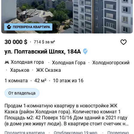
ПЕРЕВІРЕНА КВАРТИРА
30 000 $
714 $ за м²
ул. Полтавский Шлях, 184А
Холодная гора
·
Холодная Гора
·
Холодногорский
·
Харьков
·
ЖК Сказка
1 комната
42 м²
10 этаж из 16
От владельца
Продам 1-комнатную квартиру в новостройке ЖК
Казка (район Холодная гора). Количество комнат 1
Площадь м2: 42 Поверх 10/16 Дом зданий в 2021 году
(в доме уже живут люди). В квартире стоит счетчик на
отопление.
Продается квартира
·
Опубликовано 19 мар.
·
Проверено