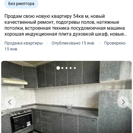
Без риелтора
Продам свою новую квартиру 54кв м, новый
качественный ремонт, подогревы полов, натяжные
потолки, встроенная техника посудомоечная машина
хорошая индукционная плита духовкой шкаф, новые
мпо, доработана системы отопления и ввод воды,
Продажа квартиры
·
Опубликовано 15 янв.
·
Проверено
утеплённые балкон и стены, качественная электрика с
15 янв.
прекрасными выкл.