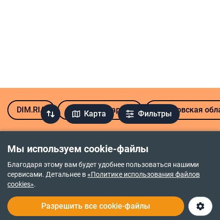
DIM.RIA
Продажа квартир
Харьковская обл
Карта
Фильтры
Мы используем cookie-файлы
Политика возврата средств
Благодаря этому вам будет удобнее пользоваться нашими
сервисами. Детальнее в
«Политике использования файлов
Политика приватности
cookies»
.
Правочин про надання послуг
Разрешить все cookie-файлы