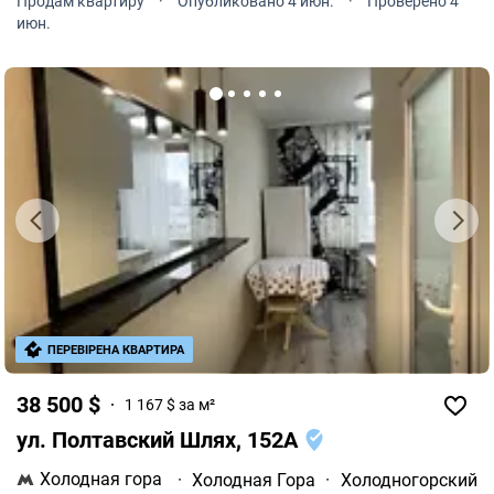
Продам квартиру
·
Опубликовано 4 июн.
·
Проверено 4
июн.
ПЕРЕВІРЕНА КВАРТИРА
38 500 $
1 167 $ за м²
ул. Полтавский Шлях, 152А
Холодная гора
·
Холодная Гора
·
Холодногорский