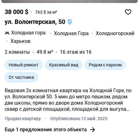
38 000 $
763 $ за м²
ул. Волонтерская, 50
Холодная гора
·
Холодная Гора
·
Холодногорский
·
Харьков
2 комнаты
49.8 м²
16 этаж из 16
Новый ремонт
Красивый вид
Рядом с парком
От частника
Видовая 2х комнатная квартира на Холодной Горе, по
ул. Волонтерской 50. 5 мин до метро пешком, рядом
две школы, прямо во дворе дома Холодногорский
сквер с детской площадкой, площадкой для выгула
собак и спортивными снарядами, кафе и магазинами -
Продаю квартиру
·
Опубликовано 12 май. 2025
Капитальный ремонт квартиры сделан в 21 году.
Еще 1 предложение этого объекта