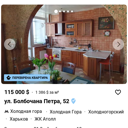
ПЕРЕВІРЕНА КВАРТИРА
115 000 $
1 386 $ за м²
ул. Болбочана Петра, 52
Холодная гора
·
Холодная Гора
·
Холодногорский
·
Харьков
·
ЖК Атолл