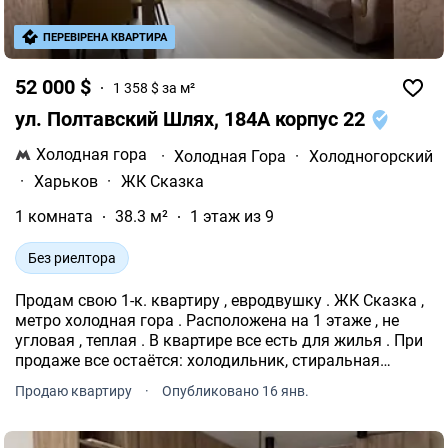
ПЕРЕВІРЕНА КВАРТИРА
52 000 $
1 358 $ за м²
ул. Полтавский Шлях, 184А корпус 22
Холодная гора
·
Холодная Гора
·
Холодногорский
·
Харьков
·
ЖК Сказка
1 комната
38.3 м²
1 этаж из 9
Без риелтора
Продам свою 1-к. квартиру , евродвушку . ЖК Сказка ,
метро холодная гора . Расположена на 1 этаже , не
угловая , теплая . В квартире все есть для жилья . При
продаже все остаётся: холодильник, стиральная
машинка, боллер, кровать , шкаф , диван , стол со
Продаю квартиру
·
Опубликовано 16 янв.
стульями. Лоджия застекленная, свободная .