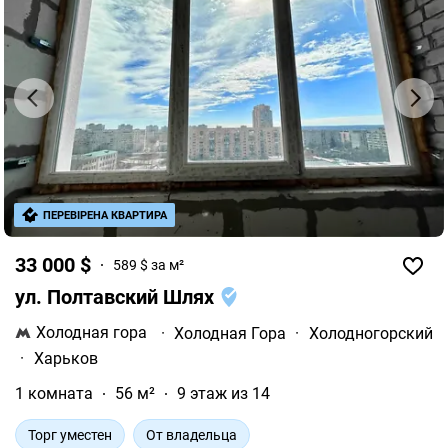
ПЕРЕВІРЕНА КВАРТИРА
33 000 $
589 $ за м²
ул. Полтавский Шлях
Холодная гора
·
Холодная Гора
·
Холодногорский
·
Харьков
1 комната
56 м²
9 этаж из 14
Торг уместен
От владельца