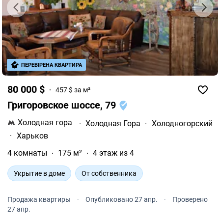
ПЕРЕВІРЕНА КВАРТИРА
80 000 $
457 $ за м²
Григоровское шоссе, 79
Холодная гора
·
Холодная Гора
·
Холодногорский
·
Харьков
4 комнаты
175 м²
4 этаж из 4
Укрытие в доме
От собственника
Продажа квартиры
·
Опубликовано 27 апр.
·
Проверено
27 апр.