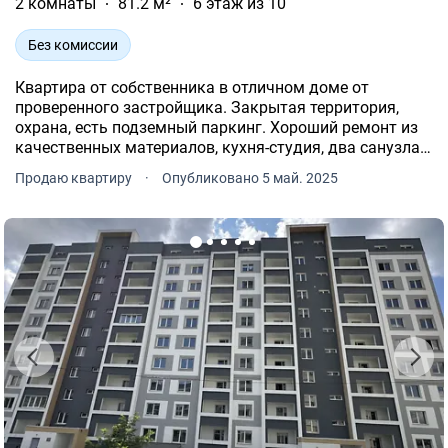
2 комнаты
81.2 м²
6 этаж из 10
Без комиссии
Квартира от собственника в отличном доме от
проверенного застройщика. Закрытая территория,
охрана, есть подземный паркинг. Хороший ремонт из
качественных материалов, кухня-студия, два санузла,
есть вся встроенная техника, два кондиционера. Дом
Продаю квартиру
·
Опубликовано 5 май. 2025
теплый, есть все счетчики, индивидуальное отопление.