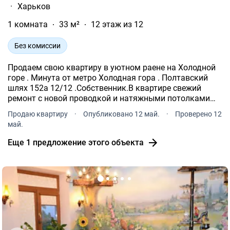
·
Харьков
1 комната
33 м²
12 этаж из 12
Без комиссии
Продаем свою квартиру в уютном раене на Холодной
горе . Минута от метро Холодная гора . Полтавский
шлях 152а 12/12 .Собственник.В квартире свежий
ремонт с новой проводкой и натяжными потолками
.Рядом садик , школа , трц и рынок в пешой
Продаю квартиру
·
Опубликовано 12 май.
·
Проверено 12
доступности .
май.
Еще 1 предложение этого объекта