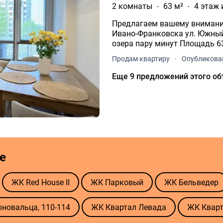
2 комнаты
63 м²
4 этаж 
Предлагаем вашему внимани
Ивано-Франковска ул. Южный
озера пару минут Площа
Продам квартиру
·
Опубликован
Еще 9 предложений этого об
е
ЖК Red House II
ЖК Парковый
ЖК Бельведер
оновальца, 110-114
ЖК Квартал Левада
ЖК Кварт