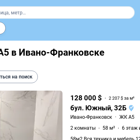
А5 в Ивано-Франковске
ться на поиск
128 000 $
2 207 $ за м²
бул. Южный, 32Б
Ивано-Франковск
·
ЖК А5
2 комнаты
58 м²
6 этаж 
58м2 Вся техника и мебель 1