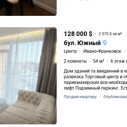
128 000 $
2 370 $ за м²
бул. Южный
Центр
·
Ивано-Франковск
·
2 комнаты
54 м²
6 этаж 
Дом зданий та введенний в експлуатацію, Уд
развязка Торговый центр и с
парикмахерских все необходимое для комфортного проживания Работает
лифт Подземный паркинг. Ес
места.
Продам квартиру
·
Опубликован