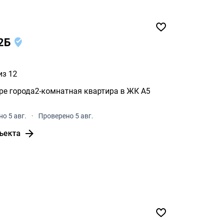
32Б
из 12
тре города2-комнатная квартира в ЖК A5
о 5 авг.
·
Проверено 5 авг.
ъекта