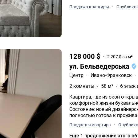
Продажа квартиры
·
Опубликов
128 000 $
2 207 $ за м²
ул. Бельведерська
Центр
·
Ивано-Франковск
·
2 комнаты
58 м²
6 этаж 
Квартира, где из окон откры
комфортной жизни буквально рядом Площадь: 58 м2 Поверх: 6/12
Состояние: новый дизайнерский 
Продается квартира
·
Опублико
Еще 1 предложение этого об