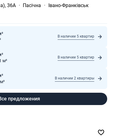
а), 36А
·
Пасічна
·
Івано-Франківськ
м²
В наличии 5 квартир
²
м²
В наличии 5 квартир
1 м²
м²
В наличии 2 квартиры
 м²
Все предложения