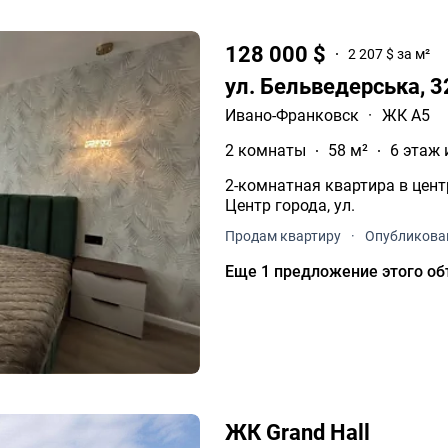
128 000 $
2 207 $ за м²
ул. Бельведерська, 
Ивано-Франковск
·
ЖК А5
2 комнаты
58 м²
6 этаж 
2-комнатная квартира в цен
Центр города, ул.
Продам квартиру
·
Опубликован
Еще 1 предложение этого об
ЖК Grand Hall