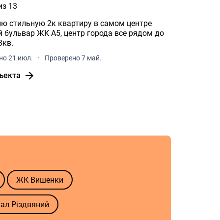
из 13
ю стильную 2к квартиру в самом центре
 бульвар ЖК А5, центр города все рядом до
дь 63кв.
о 21 июл.
·
Проверено 7 май.
ъекта
ЖК Вишенки
ал Різдвяний