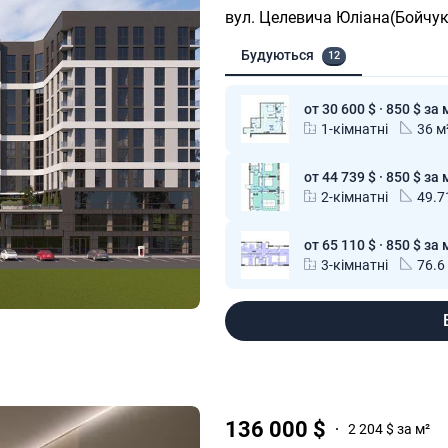
вул. Целевича Юліана(Бойчук
Будуються
12
от 30 600 $ · 850 $ за 
1-кімнатні
36 м
от 44 739 $ · 850 $ за 
2-кімнатні
49.7
от 65 110 $ · 850 $ за 
3-кімнатні
76.6
136 000 $
2 204 $ за м²