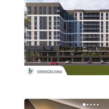
InWestCity плюс