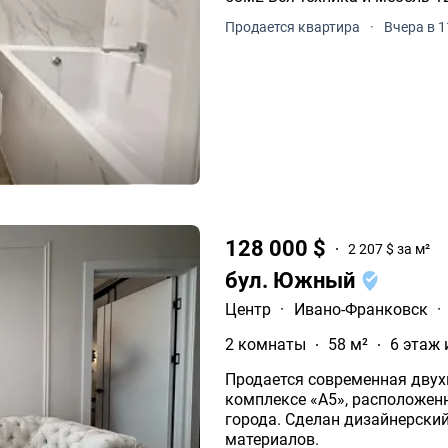
Продается квартира
·
Вчера в 1
128 000 $
2 207 $ за м²
бул. Южный
Центр
·
Ивано-Франковск
·
2 комнаты
58 м²
6 этаж 
Продается современная дву
комплексе «А5», расположен
города. Сделан дизайнерский ремонт с использованием качественных
материалов.