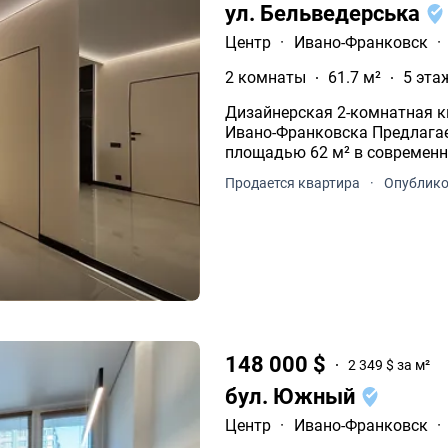
ул. Бельведерська
Центр
·
Ивано-Франковск
·
2 комнаты
61.7 м²
5 эта
Дизайнерская 2-комнатная ква
Ивано-Франковска Предлагается стильная 2-комнатная квартира
площадью 62 м² в современн
Продается квартира
·
Опублико
148 000 $
2 349 $ за м²
бул. Южный
Центр
·
Ивано-Франковск
·