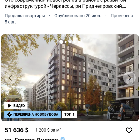
инфраструктурой - Черкассы, рн Приднепровский,
Героев Днепра.
Продажа квартиры
·
Опубликовано 20 июл.
·
Проверено
5 авг.
ВИДЕО
ПЕРЕВІРЕНА НОВОБУДОВА
ТОП 1
51 636 $
1 200 $ за м²
ул. Героев Днепра