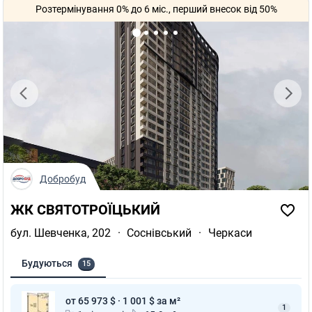
Розтермінування 0% до 6 міс., перший внесок від 50%
Добробуд
ЖК СВЯТОТРОЇЦЬКИЙ
бул. Шевченка, 202
·
Соснівський
·
Черкаси
Будуються
15
от 65 973 $ · 1 001 $ за м²
1