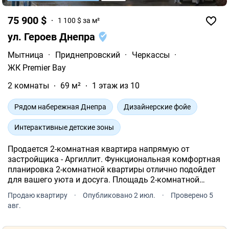
75 900 $
1 100 $ за м²
ул. Героев Днепра
Мытница
·
Приднепровский
·
Черкассы
·
ЖК Premier Bay
2 комнаты
69 м²
1 этаж из 10
Рядом набережная Днепра
Дизайнерские фойе
Интерактивные детские зоны
Продается 2-комнатная квартира напрямую от
застройщика - Аргиллит. Функциональная комфортная
планировка 2-комнатной квартиры отлично подойдет
для вашего уюта и досуга. Площадь 2-комнатной
квартиры - 69 м². Квартира расположена на типовом
Продаю квартиру
·
Опубликовано 2 июл.
·
Проверено 5
этаже 10-и этажного дома.
авг.