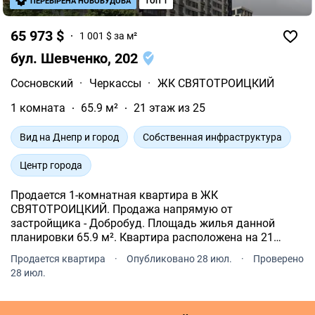
ПЕРЕВІРЕНА НОВОБУДОВА
ТОП 1
65 973 $
1 001 $ за м²
бул. Шевченко, 202
Сосновский
·
Черкассы
·
ЖК СВЯТОТРОИЦКИЙ
1 комната
65.9 м²
21 этаж из 25
Вид на Днепр и город
Собственная инфраструктура
Центр города
Продается 1-комнатная квартира в ЖК
СВЯТОТРОИЦКИЙ. Продажа напрямую от
застройщика - Добробуд. Площадь жилья данной
планировки 65.9 м². Квартира расположена на 21
этаже 25-и этажного дома. ЖК СВЯТОТРОИЦКИЙ
Продается квартира
·
Опубликовано 28 июл.
·
Проверено
расположен по адресу: Черкассы, рн Сосновский,
28 июл.
Шевченко, 202.