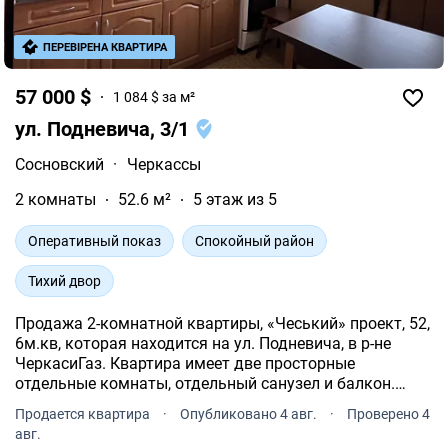
ПЕРЕВІРЕНА КВАРТИРА
57 000 $
1 084 $ за м²
ул. Подневича, 3/1
Сосновский
·
Черкассы
2 комнаты
52.6 м²
5 этаж из 5
Оперативный показ
Спокойный район
Тихий двор
Продажа 2-комнатной квартиры, «Чеський» проект, 52,
6м.кв, которая находится на ул. Подневича, в р-не
ЧеркасиГаз. Квартира имеет две просторные
отдельные комнаты, отдельный санузел и балкон.
Остаются мебель и бытовая техника, диван, шкафы,
Продается квартира
·
Опубликовано 4 авг.
·
Проверено 4
комод, кухонная стенка и т. д.
авг.