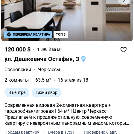
ПЕРЕВІРЕНА КВАРТИРА
ТОП 3
120 000 $
1 890 $ за м²
ул. Дашкевича Остафия, 3
Сосновский
·
Черкассы
2 комнаты
63.5 м²
16 этаж из 18
В центре
Тихий двор
Современная видовая 2-комнатная квартира +
гардеробная/игровая | 64 м² | Центр Черкасс
Предлагаем к продаже стильную, современную
квартиру с невероятным панорамным видом, который
влюбляет с первого взгляда. г. Черкассы, ул.
Продам квартиру
·
Вчера в 17:31
·
Проверено 6 авг.