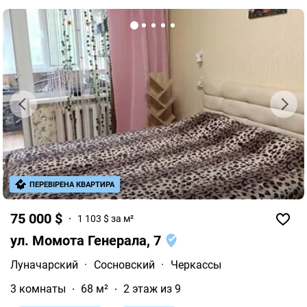
ПЕРЕВІРЕНА КВАРТИРА
75 000 $
1 103 $ за м²
ул. Момота Генерала, 7
Луначарский
·
Сосновский
·
Черкассы
3 комнаты
68 м²
2 этаж из 9