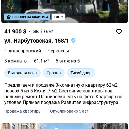
ПЕРЕВІРЕНА КВАРТИРА
ТОП 2
41 900 $
686 $ за м²
ул. Нарбутовская, 158/1
Приднепровский
·
Черкассы
3 комнаты
61.1 м²
5 этаж из 5
Выгодная цена
Срочно
Тихий двор
Предлагаем к продаже 3-комнатную квартиру 62м2
поверх 5 из 5 Кухня 7 м2 Состояние квартиры под
полный ремонт Планировка есть на фото Квартира не
угловая Прямая продажа Развитая инфраструктура
района: Рядом магазины Остановки транспорта
Продажа квартиры
·
Опубликовано 5 авг.
Садики и школа Сотрудничаем с программами
Больше информаци.