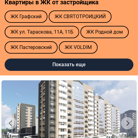
Квартиры в ЖК от застройщика
ЖК Графский
ЖК СВЯТОТРОИЦКИЙ
ЖК ул. Тараскова, 11А, 11Б
ЖК Родной дом
ЖК Пастеровский
ЖК VOLDIM
ЖК Premier Bay
Показать еще
Полезные ссылки
Агентства недвижимости в Черкассах
Риелторы в Черкассах
Оценка квартиры