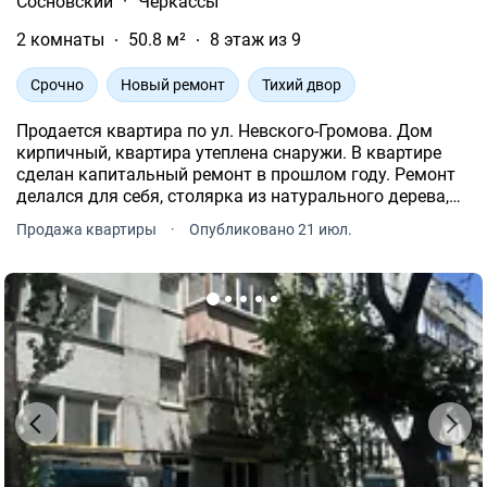
Сосновский
·
Черкассы
2 комнаты
50.8 м²
8 этаж из 9
Срочно
Новый ремонт
Тихий двор
Продается квартира по ул. Невского-Громова. Дом
кирпичный, квартира утеплена снаружи. В квартире
сделан капитальный ремонт в прошлом году. Ремонт
делался для себя, столярка из натурального дерева,
замена проводки, ровные стены и потолки. Квартира
Продажа квартиры
·
Опубликовано 21 июл.
очень теплая зимой.