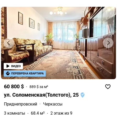
ВИДЕО
ПЕРЕВІРЕНА КВАРТИРА
60 800 $
889 $ за м²
ул. Соломенская(Толстого), 25
Приднепровский
·
Черкассы
3 комнаты
68.4 м²
2 этаж из 9