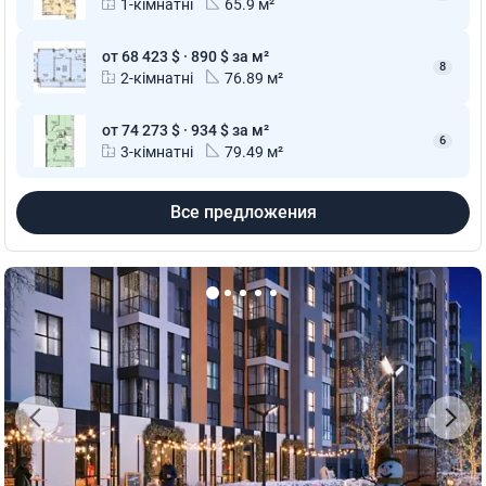
1-кімнатні
65.9 м²
от 68 423 $ · 890 $ за м²
8
2-кімнатні
76.89 м²
от 74 273 $ · 934 $ за м²
6
3-кімнатні
79.49 м²
Все предложения