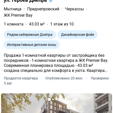
Мытница
·
Приднепровский
·
Черкассы
·
ЖК Premier Bay
1 комната
43.03 м²
1 этаж из 10
Рядом набережная Днепра
Дизайнерские фойе
Интерактивные детские зоны
Продажа 1-комнатной квартиры от застройщика без
посредников - 1-комнатная квартира в ЖК Premier Bay.
Современная планировка площадью - 43.03 м²
создана специально для комфорта и уюта. Квартира
расположена на типовом этаже 10-и этажного дома.
Продается квартира
·
Опубликовано 20 июл.
·
Проверено
5 авг.