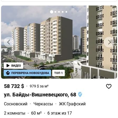
ВИДЕО
ПЕРЕВІРЕНА НОВОБУДОВА
ТОП 1
58 732 $
979 $ за м²
ул. Байды-Вишневецкого, 68
Сосновский
·
Черкассы
·
ЖК Графский
2 комнаты
60 м²
6 этаж из 17