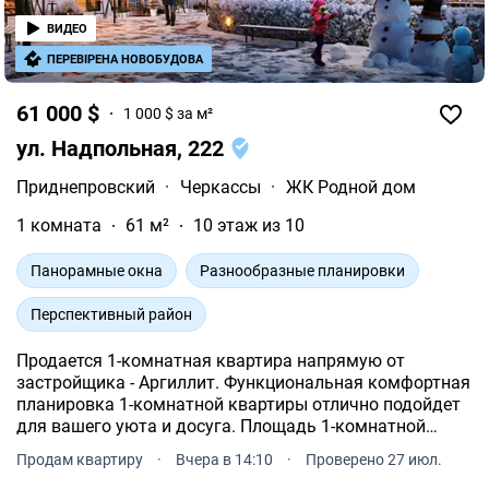
ВИДЕО
ПЕРЕВІРЕНА НОВОБУДОВА
61 000 $
1 000 $ за м²
ул. Надпольная, 222
Приднепровский
·
Черкассы
·
ЖК Родной дом
1 комната
61 м²
10 этаж из 10
Панорамные окна
Разнообразные планировки
Перспективный район
Продается 1-комнатная квартира напрямую от
застройщика - Аргиллит. Функциональная комфортная
планировка 1-комнатной квартиры отлично подойдет
для вашего уюта и досуга. Площадь 1-комнатной
квартиры - 61 м². Квартира расположена на 10 этаже
Продам квартиру
·
Вчера в 14:10
·
Проверено 27 июл.
10-и этажного дома.