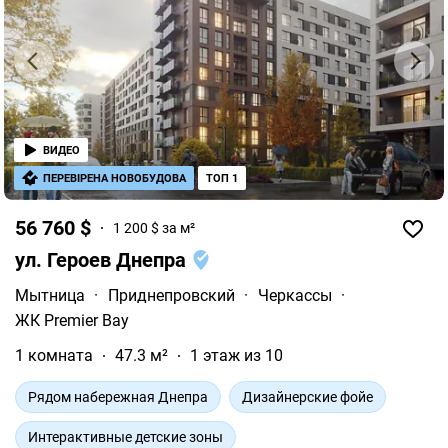
ВИДЕО
ПЕРЕВІРЕНА НОВОБУДОВА
ТОП 1
56 760 $
1 200 $ за м²
ул. Героев Днепра
Мытница
·
Приднепровский
·
Черкассы
·
ЖК Premier Bay
1 комната
47.3 м²
1 этаж из 10
Рядом набережная Днепра
Дизайнерские фойе
Интерактивные детские зоны