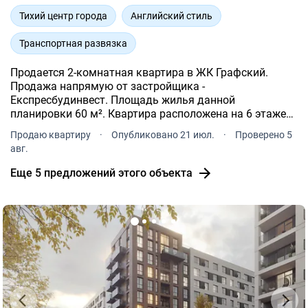
Тихий центр города
Английский стиль
Транспортная развязка
Продается 2-комнатная квартира в ЖК Графский.
Продажа напрямую от застройщика -
Експресбудинвест. Площадь жилья данной
планировки 60 м². Квартира расположена на 6 этаже
17-и этажного дома. ЖК Графский расположен по
Продаю квартиру
·
Опубликовано 21 июл.
·
Проверено 5
адресу: Черкассы, рн Сосновский, Байды-
авг.
Вишневецкого, 68.
Еще 5 предложений этого объекта