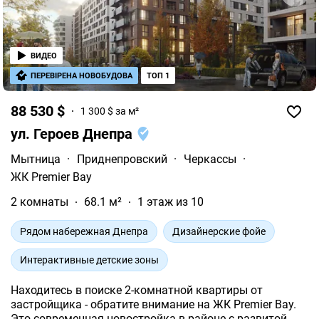
ВИДЕО
ПЕРЕВІРЕНА НОВОБУДОВА
ТОП 1
88 530 $
1 300 $ за м²
ул. Героев Днепра
Мытница
·
Приднепровский
·
Черкассы
·
ЖК Premier Bay
2 комнаты
68.1 м²
1 этаж из 10
Рядом набережная Днепра
Дизайнерские фойе
Интерактивные детские зоны
Находитесь в поиске 2-комнатной квартиры от
застройщика - обратите внимание на ЖК Premier Bay.
Это современная новостройка в районе с развитой