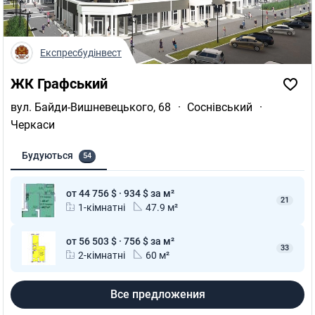
Експресбудінвест
ЖК Графський
вул. Байди-Вишневецького, 68
·
Соснівський
·
Черкаси
Будуються
54
от 44 756 $ · 934 $ за м²
21
1-кімнатні
47.9 м²
от 56 503 $ · 756 $ за м²
33
2-кімнатні
60 м²
Все предложения