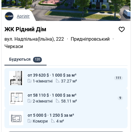
Аргіліт
ЖК Рідний Дім
вул. Надпільна(Ільїна), 222
·
Придніпровський
·
Черкаси
Будуються
120
от 39 620 $ · 1 000 $ за м²
111
1-кімнатні
37.27 м²
от 58 110 $ · 1 000 $ за м²
9
2-кімнатні
58.11 м²
от 5 000 $ · 1 250 $ за м²
Комори
4 м²