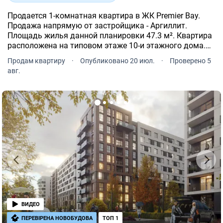
Продается 1-комнатная квартира в ЖК Premier Bay.
Продажа напрямую от застройщика - Аргиллит.
Площадь жилья данной планировки 47.3 м². Квартира
расположена на типовом этаже 10-и этажного дома.
ЖК Premier Bay расположен по адресу: Черкассы,
Продам квартиру
·
Опубликовано 20 июл.
·
Проверено 5
рн Приднепровский, Героев Днепра.
авг.
ВИДЕО
ПЕРЕВІРЕНА НОВОБУДОВА
ТОП 1