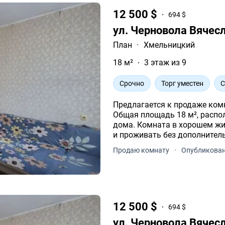
12 500 $
694 $
ул. Черновола Вячес
План
·
Хмельницкий
18 м²
3 этаж из 9
Срочно
Торг уместен
С
Предлагается к продаже комн
Общая площадь 18 м², расположена на комфортном 3 этаже 9-этажного
дома. Комната в хорошем жил
и проживать без дополнител
Продаю комнату
·
Опубликован
12 500 $
694 $
ул. Черновола Вячес