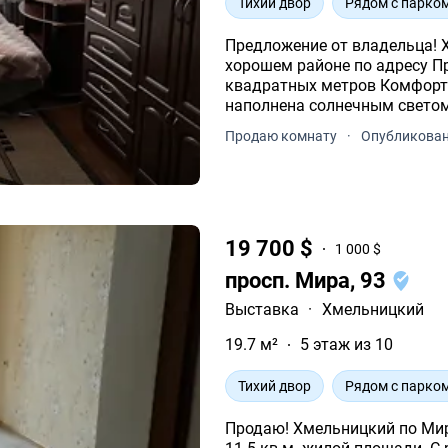
Тихий двор
Рядом с парко
Предложение от владельца! XXXXXXXXXX Продам комнату в общежитии в
хорошем районе по адресу П
квадратных метров Комфорт
наполнена солнечным светом 
пористости Удобная транспор
Продаю комнату
·
Опубликован
19 700 $
1 000 $
просп. Мира, 93
Выставка
·
Хмельницкий
19.7 м²
5 этаж из 10
Тихий двор
Рядом с парко
Продаю! Хмельницкий по Мир