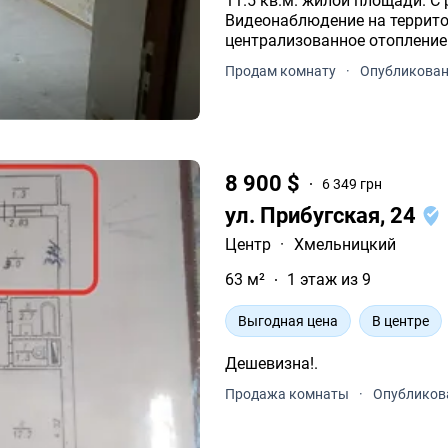
11.5 кв.м. жилой площади. С раздельным санузлом. Этаж 5 из 10.
Видеонаблюдение на территор
централизованное отопление.
электричество, вода. Центр
Продам комнату
·
Опубликован
8 900 $
6 349 грн
ул. Прибугская, 24
Центр
·
Хмельницкий
63 м²
1 этаж из 9
Выгодная цена
В центре
Дешевизна!.
Продажа комнаты
·
Опубликова