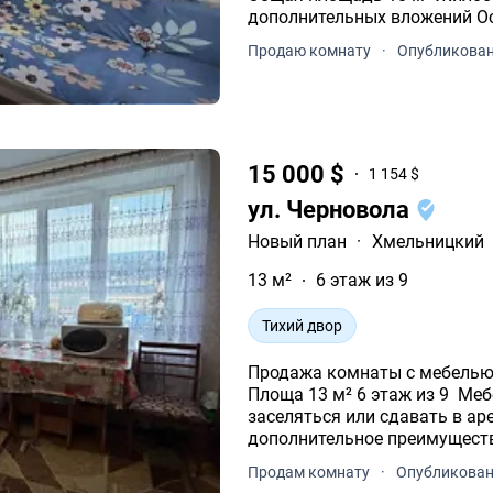
дополнительных вложений Остается вся мебель и бытовая техника
Продаю комнату
·
Опубликовано
15 000 $
1 154 $
ул. Черновола
Новый план
·
Хмельницкий
13 м²
6 этаж из 9
Тихий двор
Продажа комнаты с мебелью в общежитии Загот
Площа 13 м² 6 этаж из 9 ️ Мебель и техника остаются можно сразу
заселяться или сдавать в аренду. Минимальное перео
дополнительное преимуществ
Продам комнату
·
Опубликован