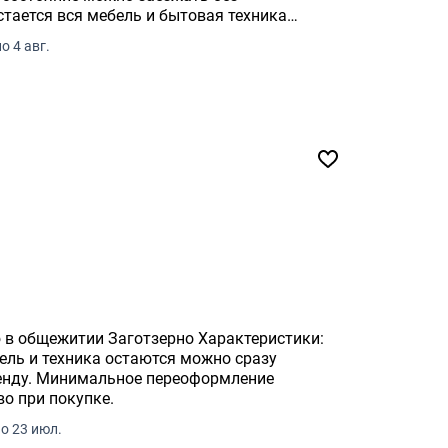
Опрятная и светлая комната Санузл и ку.
 4 авг.
зерно Характеристики:
формление
о при покупке.
о 23 июл.