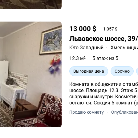
13 000 $
1 057 $
Львовское шоссе, 39
Юго-Западный
·
Хмельницк
12.3 м²
5 этаж из 5
Выгодная цена
Срочно
Комната в общежитии с тамбу
шоссе. Площадь 12.3. Этаж 5
снаружи и изнутри. Космети
остаются. Секция 5 комнат (
Продаю комнату
·
Опубликован