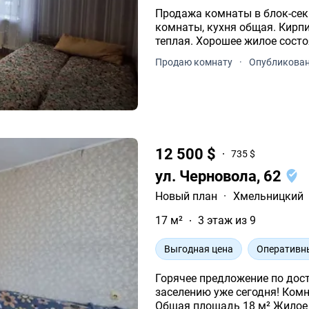
Продажа комнаты в блок-сек
комнаты, кухня общая. Кирп
теплая. Хорошее жилое состо
Продаю комнату
·
Опубликован
12 500 $
735 $
ул. Черновола, 62
Новый план
·
Хмельницкий
17 м²
3 этаж из 9
Выгодная цена
Оперативн
Горячее предложение по доступной цене комната
заселению уже сегодня! Комната в общежитии, район Загот Зерно 3 из 9
Общая площадь 18 м² Жилое состояние можно заезжать без