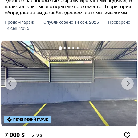
Удобное расположение, асфальтированный подъезд. В
наличии: крытые и открытые паркоместа. Территория
оборудована видеонаблюдением, автоматическими
воротами. Отличный вариант как для инвестиции, так
Продам гараж
·
Опубликовано 14 сен. 2025
·
Проверено
и для собственного пользования.
14 сен. 2025
ПЕРЕВІРЕНИЙ ГАРАЖ
7 000 $
519 $