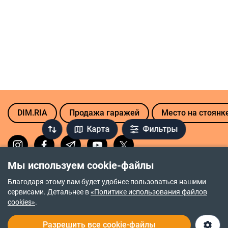
DIM.RIA
Продажа гаражей
Место на стоянк
Карта
Фильтры
Мы используем cookie-файлы
Политика возврата средств
Благодаря этому вам будет удобнее пользоваться нашими
Политика приватности
сервисами. Детальнее в
«Политике использования файлов
cookies»
.
Правочин про надання послуг
Разрешить все cookie-файлы