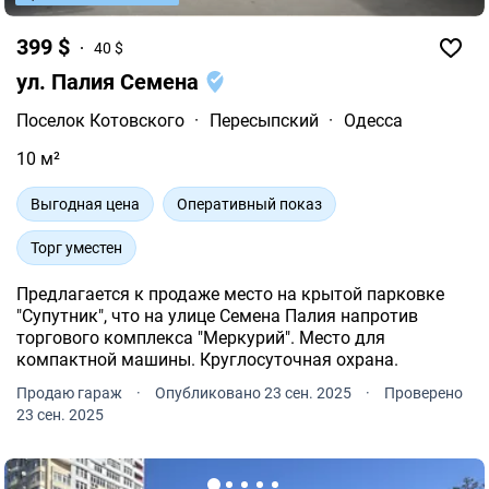
399 $
40 $
ул. Палия Семена
Поселок Котовского
·
Пересыпский
·
Одесса
10 м²
Выгодная цена
Оперативный показ
Торг уместен
Предлагается к продаже место на крытой парковке
"Супутник", что на улице Семена Палия напротив
торгового комплекса "Меркурий". Место для
компактной машины. Круглосуточная охрана.
Продаю гараж
·
Опубликовано 23 сен. 2025
·
Проверено
23 сен. 2025