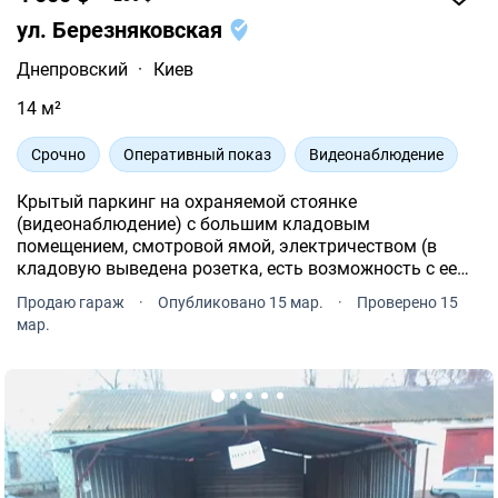
ул. Березняковская
Днепровский
·
Киев
14 м²
Срочно
Оперативный показ
Видеонаблюдение
Крытый паркинг на охраняемой стоянке
(видеонаблюдение) с большим кладовым
помещением, смотровой ямой, электричеством (в
кладовую выведена розетка, есть возможность с ее
помощью заряжать электромобили через
Продаю гараж
·
Опубликовано 15 мар.
·
Проверено 15
портативную зарядную станцию на 3, 5 квт)
мар.
практически гараж.. Киев, ул. Березняковская, 19.