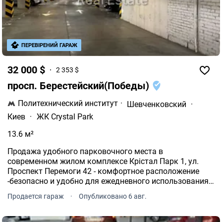
ПЕРЕВІРЕНИЙ ГАРАЖ
32 000 $
2 353 $
просп. Берестейский(Победы)
Политехнический институт
·
Шевченковский
·
Киев
·
ЖК Crystal Park
13.6 м²
Продажа удобного парковочного места в
современном жилом комплексе Крістал Парк 1, ул.
Проспект Перемоги 42 - комфортное расположение
-безопасно и удобно для ежедневного использования
-больше не нужно тратить время на поиск свободного
Продается гараж
·
Опубликовано 6 авг.
места За деталями та просмотром звоните/пишите.