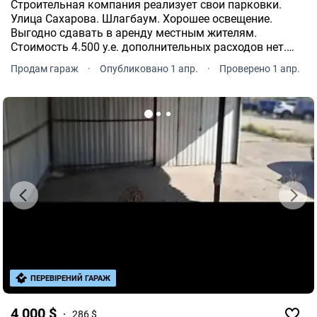
Строительная компания реализует свои парковки.
Улица Сахарова. Шлагбаум. Хорошее освещение.
Выгодно сдавать в аренду местным жителям.
Стоимость 4.500 у.е. дополнительных расходов нет.
Возможна покупка в рассрочку на 12 месяцев. Можно
Продам гараж
·
Опубликовано 1 апр.
·
Проверено 1 апр.
сразу парковать Ваше авто и оплатить рассрочку.
ПЕРЕВІРЕНИЙ ГАРАЖ
4 000 $
286 $