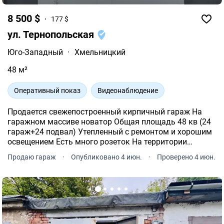
8 500 $
177 $
ул. Тернопольская
Юго-Западный
·
Хмельницкий
48 м²
Оперативный показ
Видеонаблюдение
Продается свежепостроенный кирпичный гараж На
гаражном массиве новатор Общая площадь 48 кв (24
гараж+24 подвал) Утепленный с ремонтом и хорошим
освещением Есть много розеток На территории
массива есть охрана и видеонаблюдение Рядом есть
Продаю гараж
·
Опубликовано 4 июн.
·
Проверено 4 июн.
колодец с питьевой водой.