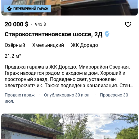
ПЕРЕВІРЕНИЙ ГАРАЖ
20 000 $
943 $
Старокостянтиновское шоссе, 2Д
Озёрный
·
Хмельницкий
·
ЖК Дорадо
21.2 м²
Продажа гаража в ЖК Дородо. Микрорайон Озерная.
Гараж находится рядом с входом в дом. Хороший и
просторный заезд. Подведено свет, установлен
электросчетчик. Также подведена канализация. Стены
отделаны черновой штукатуркой. На полу плитка.
Продаю гараж
·
Опубликовано 30 июл.
·
Проверено 30
Площадь гаража 21.3м.кв Ширина ворот-2.9м Высота
июл.
ворот-2.