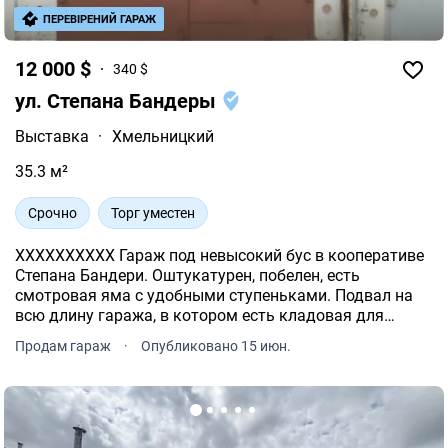
ПЕРЕВІРЕНИЙ ГАРАЖ
12 000 $
340 $
ул. Степана Бандеры
Выставка
·
Хмельницкий
35.3 м²
Срочно
Торг уместен
XXXXXXXXXX Гараж под невысокий бус в кооперативе
Степана Бандери. Оштукатурен, побелен, есть
смотровая яма с удобными ступеньками. Подвал на
всю длину гаража, в котором есть кладовая для
хранения продуктов. Приватизированный гараж и
Продам гараж
·
Опубликовано 15 июн.
земельный участок. Удобное расположение.