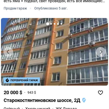
есть яма + подвал, свет проведен, есть все имеющиеся
документы (земля, гараж).
Продам гараж
·
Опубликовано 5 авг.
ПЕРЕВІРЕНИЙ ГАРАЖ
20 000 $
943 $
Старокостянтиновское шоссе, 2Д
Озёрный
·
Хмельницкий
·
ЖК Дорадо