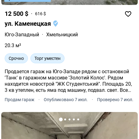
12 500 $
616 $
ул. Каменецкая
Юго-Западный
·
Хмельницкий
20.3 м²
Срочно
Торг уместен
Продается гараж на Юго-Западе рядом с остановкой
'Танк' в гаражном массиве 'Золотий Колос'. Рядом
находится новострой "ЖК Студентський". Площадь 20,
3 кв утеплен, есть яма под машину, подвал. свет. Все
документы на гараж и землю подготовлены к
Продам гараж
·
Опубликовано 7 июл.
·
Проверено 7 июл.
продаже.