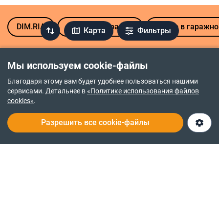
DIM.RIA
Продажа гаражей
Место в гаражно
Карта
Фильтры
Продажа гаражей в районах Хмельницкого
Мы используем cookie-файлы
Юго-Западный
Дубово
Благодаря этому вам будет удобнее пользоваться нашими
сервисами. Детальнее в
«Политике использования файлов
Выставка
Раково
cookies»
.
Озёрный
Разрешить все cookie-файлы
Гаражи на продажу в других городах
Винница
Ивано-Франковск
Днепр
Киев
Житомир
Кропивницкий
Запорожье
Все областные центры