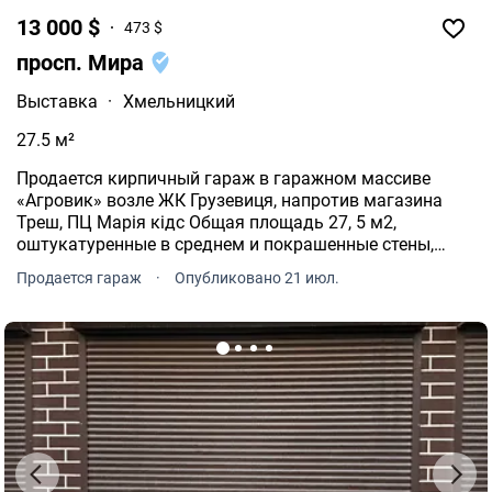
13 000 $
473 $
просп. Мира
Выставка
·
Хмельницкий
27.5 м²
Продается кирпичный гараж в гаражном массиве
«Агровик» возле ЖК Грузевиця, напротив магазина
Треш, ПЦ Марія кідс Общая площадь 27, 5 м2,
оштукатуренные в среднем и покрашенные стены,
плитка на полу, такой же площади есть подвал с
Продается гараж
·
Опубликовано 21 июл.
залитой бетонной стяжкой.