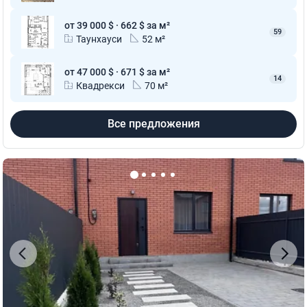
от 39 000 $ · 662 $ за м²
59
Таунхауси
52 м²
от 47 000 $ · 671 $ за м²
14
Квадрекси
70 м²
Все предложения