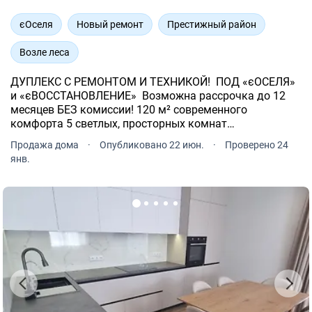
єОселя
Новый ремонт
Престижный район
Возле леса
ДУПЛЕКС С РЕМОНТОМ И ТЕХНИКОЙ! ️ ПОД «єОСЕЛЯ»
и «єВОССТАНОВЛЕНИЕ» ️ Возможна рассрочка до 12
месяцев БЕЗ комиссии! 120 м² современного
комфорта 5 светлых, просторных комнат
Дизайнерский ремонт + тёплый пол Собственный
Продажа дома
·
Опубликовано 22 июн.
·
Проверено 24
участок 2, 5 сотки идеально для барбекю или сада.
янв.