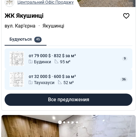
Центральний Офіс Продажу
ЖК Якушинці
вул. Кар’єрна
·
Якушинці
Будуються
45
от 79 000 $ · 832 $ за м²
9
Будинки
95 м²
от 32 000 $ · 600 $ за м²
36
Таунхауси
52 м²
Все предложения