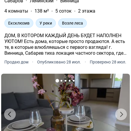
Сабаров
·
Ленинский
·
Винница
4 комнаты
138 м²
5 соток
2 этажа
Ексклюзив
У реки
Возле леса
ДОМ, В КОТОРОМ КАЖДЫЙ ДЕНЬ БУДЕТ НАПОЛНЕН
УЮТОМ! Есть дома, которые просто продаются. А есть
те, в которые влюбляешься с первого взгляда! г.
Винница, Сабарев тиха локация частного сектора, где
царят спокойствие, свежий воздух и ощущение
Продаю дом
·
Опубликовано 28 июл.
·
Проверено 28 июл.
загородной жизни, не выезжая из города.