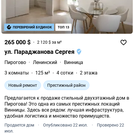
ПЕРЕВІРЕНИЙ БУДИНОК
ТОП 13
265 000 $
2 120 $ за м²
ул. Параджанова Сергея
Пирогово
·
Ленинский
·
Винница
3 комнаты
125 м²
4 сотки
2 этажа
Новый ремонт
Престижный район
Предлагается к продаже стильный двухэтажный дом в
Пирогова! Это одна из самых престижных локаций
Винницы. Здесь все рядом: лучшая инфраструктура,
удобная логистика и множество преимуществ.
Продается дом
·
Опубликовано 22 июл.
·
Проверено 22
июл.