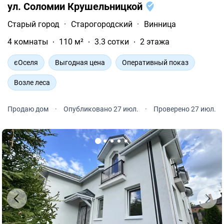
ул. Соломии Крушельницкой
Старый город
·
Старогородский
·
Винница
4 комнаты
110 м²
3.3 сотки
2 этажа
єОселя
Выгодная цена
Оперативный показ
Возле леса
Продаю дом
·
Опубликовано 27 июл.
·
Проверено 27 июл.