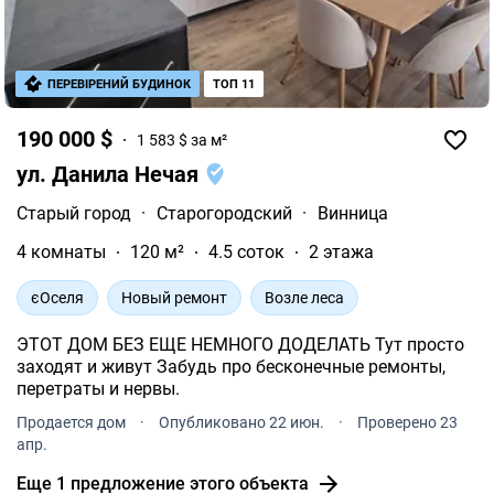
ПЕРЕВІРЕНИЙ БУДИНОК
ТОП 11
190 000 $
1 583 $ за м²
ул. Данила Нечая
Старый город
·
Старогородский
·
Винница
4 комнаты
120 м²
4.5 соток
2 этажа
єОселя
Новый ремонт
Возле леса
ЭТОТ ДОМ БЕЗ ЕЩЕ НЕМНОГО ДОДЕЛАТЬ Тут просто
заходят и живут Забудь про бесконечные ремонты,
перетраты и нервы.
Продается дом
·
Опубликовано 22 июн.
·
Проверено 23
апр.
Еще 1 предложение этого объекта