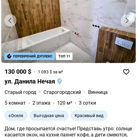
ПЕРЕВІРЕНИЙ ДУПЛЕКС
ТОП 11
130 000 $
1 083 $ за м²
ул. Данила Нечая
Старый город
·
Старогородский
·
Винница
5 комнат
2 этажа
120 м²
3 сотки
єОселя
Выгодная цена
Красивый вид
Дом, где просыпается счастье! Представь утро: солнце
касается окон, на кухне пахнет кофе, а дети смеются,