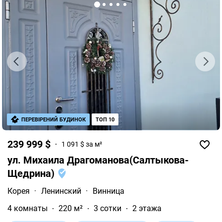
ПЕРЕВІРЕНИЙ БУДИНОК
ТОП 10
239 999 $
1 091 $ за м²
ул. Михаила Драгоманова(Салтыкова-
Щедрина)
Корея
·
Ленинский
·
Винница
4 комнаты
220 м²
3 сотки
2 этажа