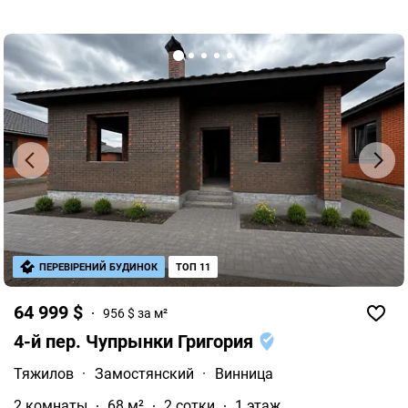
ПЕРЕВІРЕНИЙ БУДИНОК
ТОП 11
64 999 $
956 $ за м²
4-й пер. Чупрынки Григория
Тяжилов
·
Замостянский
·
Винница
2 комнаты
68 м²
2 сотки
1 этаж