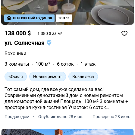
ПЕРЕВІРЕНИЙ БУДИНОК
ТОП 11
138 000 $
1 380 $ за м²
ул. Солнечная
Бохоники
3 комнаты
100 м²
6 соток
1 этаж
єОселя
Новый ремонт
Возле леса
Тот самый дом, где все уже сделано за вас!
Современный одноэтажный дом с новым ремонтом
для комфортной жизни! Площадь: 100 м² 3 комнаты +
просторная кухня-гостиная Участок: 6 соток
Подключены все необходимые коммуникации: свет 15
Продаю дом
·
Опубликовано 28 июл.
·
Проверено 28 июл.
кВт собственная скважина 77 м выгребная яма
Территори.