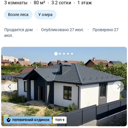
3 комнаты
80 м²
3.2 сотки
1 этаж
Возле леса
У озера
Продается дом
·
Опубликовано 27 июл.
·
Проверено 27
июл.
ПЕРЕВІРЕНИЙ БУДИНОК
ТОП 9