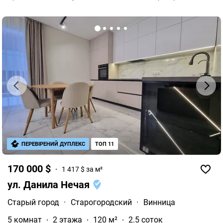
ПЕРЕВІРЕНИЙ ДУПЛЕКС
ТОП 11
170 000 $
1 417 $ за м²
ул. Данила Нечая
Старый город
·
Старогородский
·
Винница
5 комнат
2 этажа
120 м²
2.5 соток