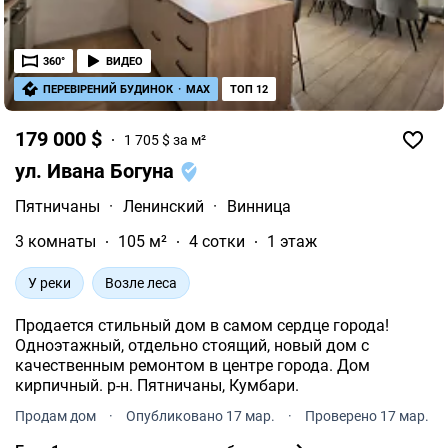
360°
ВИДЕО
ПЕРЕВІРЕНИЙ БУДИНОК
·
MAX
ТОП 12
179 000 $
1 705 $ за м²
ул. Ивана Богуна
Пятничаны
·
Ленинский
·
Винница
3 комнаты
105 м²
4 сотки
1 этаж
У реки
Возле леса
Продается стильный дом в самом сердце города!
Одноэтажный, отдельно стоящий, новый дом с
качественным ремонтом в центре города. Дом
кирпичный. р-н. Пятничаны, Кумбари.
Продам дом
·
Опубликовано 17 мар.
·
Проверено 17 мар.