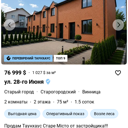
ПЕРЕВІРЕНИЙ ТАУНХАУС
ТОП 9
76 999 $
1 027 $ за м²
ул. 28-го Июня
Старый город
·
Старогородский
·
Винница
2 комнаты
2 этажа
75 м²
1.5 соток
Выгодная цена
Оперативный показ
Возле леса
Продам Таунхаус Старе Місто от застройщика!!!