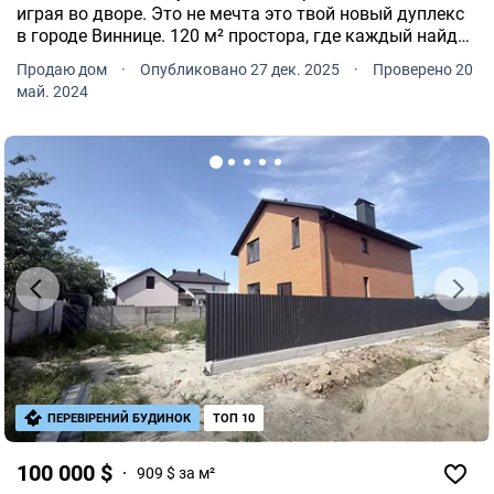
играя во дворе. Это не мечта это твой новый дуплекс
в городе Виннице. ️120 м² простора, где каждый найдет
свое место. ️4 уютные комнаты для сна, работы или
Продаю дом
·
Опубликовано 27 дек. 2025
·
Проверено 20
вдохновения.
май. 2024
ПЕРЕВІРЕНИЙ БУДИНОК
ТОП 10
100 000 $
909 $ за м²