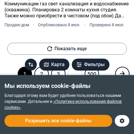
Коммуникации газ свет канализация и водоснабжение
(скважина). Планировка 2 комнаты кухня студия.
Также можно приобрести в чистовом (под обои) Да
отоплением (котел радиаторы, система теплого пола)
Продаю дом
·
Опубликовано 8 июл.
·
Проверено 8 июл.
цена 82 000 тыс .
Показать еще
Карта
Фильтры
1
2
3
...
500
Мы используем cookie-файлы
Благодаря этому вам будет удобнее пользоваться нашими
Оцените удобство поиска недвижимости
сервисами. Детальнее в
«Политике использования файлов
Насколько эта страница удобна и полезна вам?
cookies»
.
Разрешить все cookie-файлы