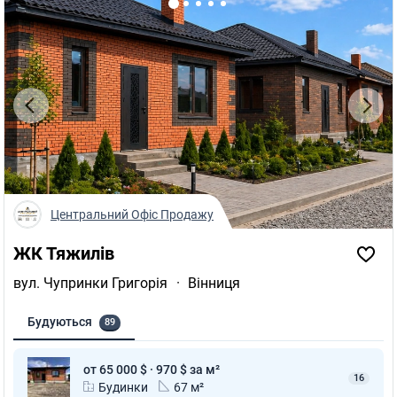
Центральний Офіс Продажу
ЖК Тяжилів
вул. Чупринки Григорія
·
Вінниця
Будуються
89
от 65 000 $ · 970 $ за м²
16
Будинки
67 м²