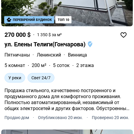
ПЕРЕВІРЕНИЙ БУДИНОК
ТОП 10
270 000 $
1 350 $ за м²
ул. Елены Телиги(Гончарова)
Пятничаны
·
Ленинский
·
Винница
5 комнат
200 м²
5 соток
2 этажа
У реки
Свет 24/7
Продажа стильного, качественно построенного и
продуманного дома для комфортного проживания.
Полностью автоматизированный, независимый от
общих электросетей и других факторов. Обустроенный
двор. Дом для тех, кто любит проживать в центре
Продаю дом
·
Опубликовано 20 июн.
·
Проверено 20 июн.
города и одновременно пользоваться личным
пространством.