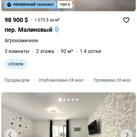
ПЕРЕВІРЕНИЙ ТАУНХАУС
ТОП 9
98 900 $
1 075 $ за м²
пер. Малиновый
Агрономичное
3 комнаты
2 этажа
92 м²
1.4 сотки
єОселя
Продам дом
·
Опубликовано 28 июл.
·
Проверено 28 июл.