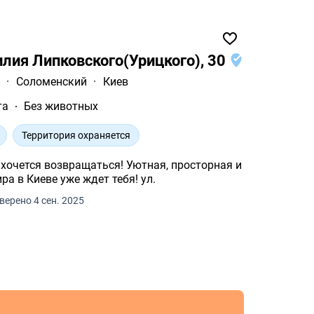
илия Липковского(Урицкого), 30
а
·
Соломенский
·
Киев
та
Без животных
Территория охраняется
звращаться! Уютная, просторная и
стильная 2-комнатная квартира в Киеве уже ждет тебя! ул.
верено 4 сен. 2025