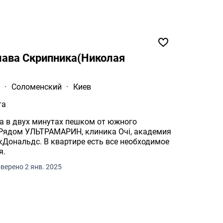
лава Скрипника(Николая
а
·
Соломенский
·
Киев
та
а в двух минутах пешком от южного
 Рядом УЛЬТРАМАРИН, клиника Очі, академия
кДональдс. В квартире есть все необходимое
я.
верено 2 янв. 2025