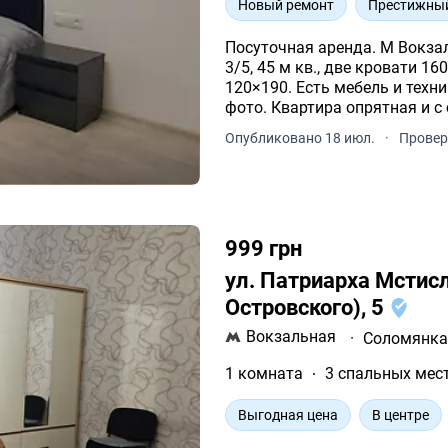
Новый ремонт
Престижны
Посуточная аренда. М Вокзал
3/5, 45 м кв., две кровати 
120×190. Есть мебель и техник
фото. Квартира опрятная и 
Опубликовано 18 июл.
·
Провер
999 грн
ул. Патриарха Мстис
Островского), 5
Вокзальная
·
Соломянк
1 комната
3 спальных мес
Выгодная цена
В центре