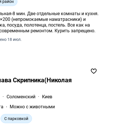
й район
ьная-8 мин. Две отдельные комнаты и кухня.
160×200 (непромокаемые наматрасники) и
а, посуда, полотенца, постель. Все как на
с современным ремонтом. Курить запрещено.
ено 18 июл.
лава Скрипника(Николая
а
·
Соломенский
·
Киев
та
Можно с животными
С парковкой