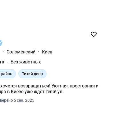
а
·
Соломенский
·
Киев
та
Без животных
 район
Тихий двор
звращаться! Уютная, просторная и
стильная 2-комнатная квартира в Киеве уже ждет тебя! ул.
верено 5 сен. 2025