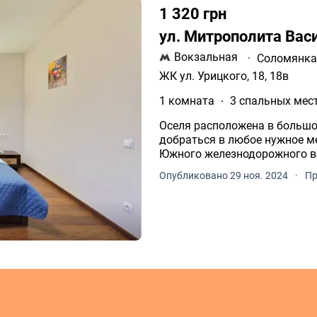
1 320 грн
ул. Митрополита Вас
Вокзальная
·
Соломянк
ЖК ул. Урицкого, 18, 18в
1 комната
3 спальных мес
Оселя расположена в большом центре Кие
добраться в любое нужное ме
Южного железнодорожного во
Опубликовано 29 ноя. 2024
·
Пр