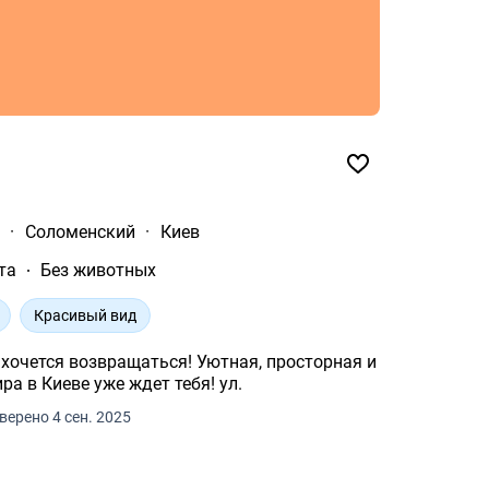
а
·
Соломенский
·
Киев
та
Без животных
Красивый вид
звращаться! Уютная, просторная и
стильная 2-комнатная квартира в Киеве уже ждет тебя! ул.
верено 4 сен. 2025