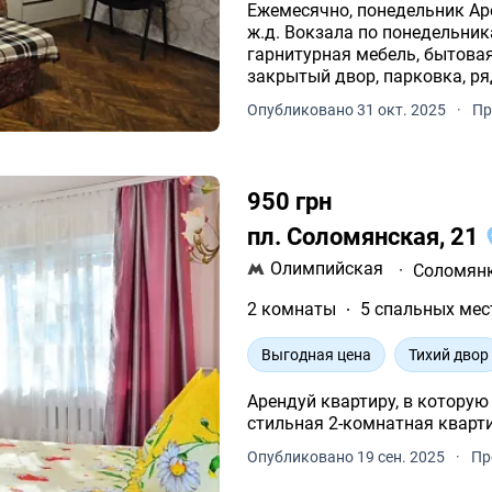
Ежемесячно, понедельник Ар
ж.д. Вокзала по понедельник
гарнитурная мебель, бытовая 
закрытый двор, парковка, р
пешком. Цена договорная.
Опубликовано 31 окт. 2025
·
Пр
950 грн
пл. Соломянская, 21
Олимпийская
·
Соломян
2 комнаты
5 спальных мес
Выгодная цена
Тихий двор
Арендуй квартиру, в которую хочется во
Опубликовано 19 сен. 2025
·
Пр