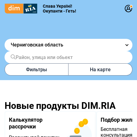
Слава Україні!
Окупанти - Геть!
Черниговская область
Район, улица или обьект
Фильтры
На карте
Новые продукты DIM.RIA
Калькулятор
Подбор жиль
рассрочки
Бесплатная
консультация п