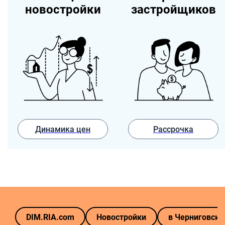
новостройки
застройщиков
Динамика цен
Рассрочка
DIM.RIA.com
Новостройки
в Черниговско