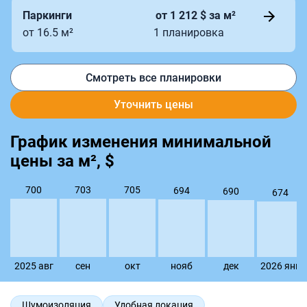
Паркинги
от 1 212 $ за м²
от 16.5 м²
1 планировка
Смотреть все планировки
Уточнить цены
График изменения минимальной
цены за м², $
705
703
700
694
690
674
2025 авг
сен
окт
нояб
дек
2026 янв
Шумоизоляция
Удобная локация