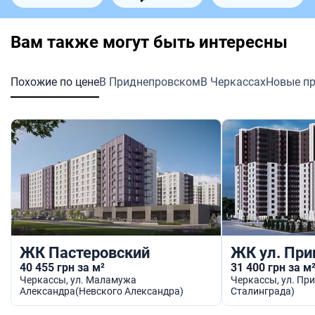
Вам также могут быть интересны
Похожие по цене
В Приднепровском
В Черкассах
Новые п
ЖК Пастеровский
ЖК ул. При
40 455 грн за м²
31 400 грн за м
Черкассы
, ул. Маламужа
Черкассы
, ул. П
Александра(Невского Александра)
Сталинграда)