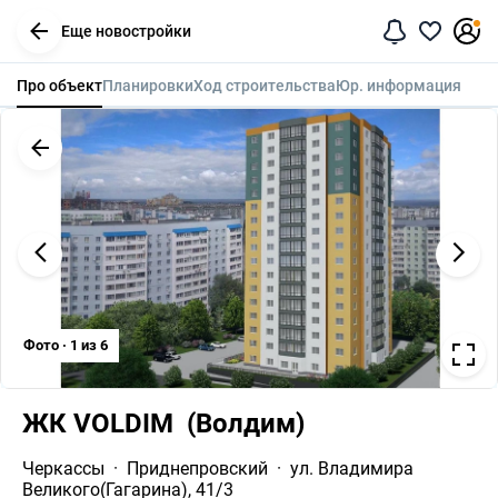
Еще новостройки
Про объект
Планировки
Ход строительства
Юр. информация
Фото · 1 из 6
ЖК VOLDIM  (Волдим)
Черкассы
Приднепровский
ул. Владимира 
Великого(Гагарина), 41/3