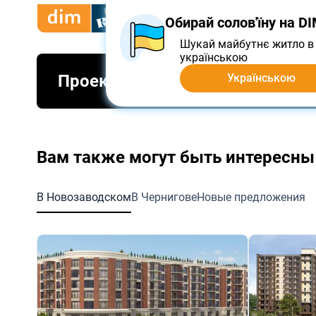
Купить
Арендовать
Пр
Обирай солов'їну на D
Шукай майбутнє житло в 
українською
Проект отменен
Українською
Вам также могут быть интересны
В Новозаводском
В Чернигове
Новые предложения