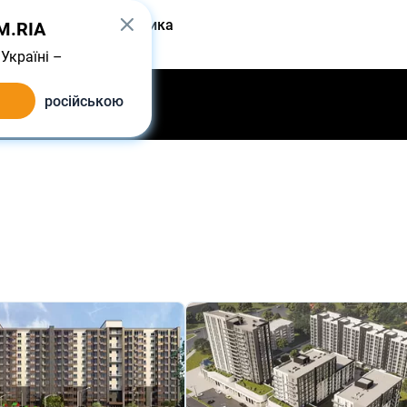
одать
От застройщика
IM.RIA
Україні –
російською