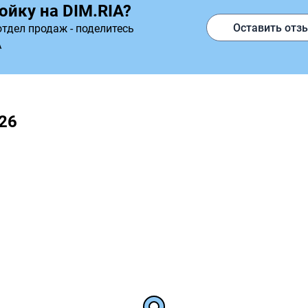
ойку на DIM.RIA?
Оставить отз
тдел продаж - поделитесь
A
26