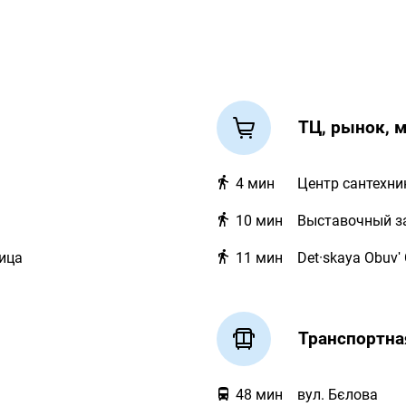
ТЦ, рынок, 
4
мин
Центр сантехни
10
мин
Выставочный з
ица
11
мин
Det·skaya Obuvʹ
Транспортна
48
мин
вул. Бєлова