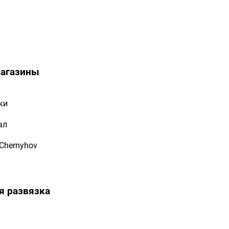
магазины
ки
ал
 Chernyhov
я развязка