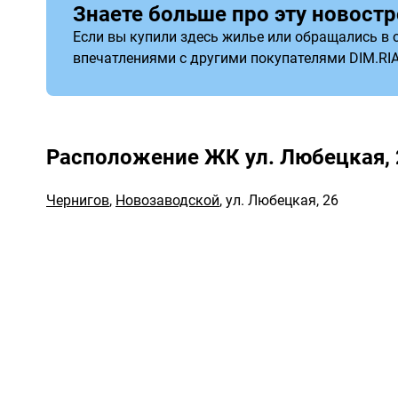
Знаете больше про эту новостр
Если вы купили здесь жилье или обращались в о
впечатлениями с другими покупателями DIM.RI
Расположение ЖК ул. Любецкая, 
Чернигов
,
Новозаводской
,
ул. Любецкая, 26