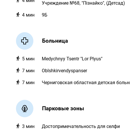
4
мин
Учреждение №68, "Пізнайко", (Детсад)
4
мин
9Б
Больница
5
мин
Medychnyy Tsentr "Lor Plyus"
7
мин
Oblshkirvendyspanser
7
мин
Черниговская областная детская больн
Парковые зоны
3
мин
Достопримечательность для селфи