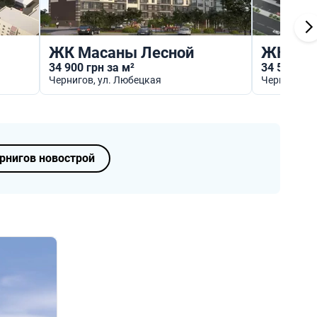
ЖК Масаны Лесной
ЖК Нез
34 900 грн за м²
34 500 грн
Чернигов
, ул. Любецкая
Чернигов
, 
рнигов новострой