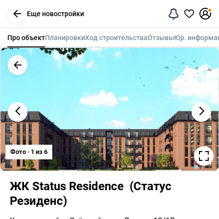
Еще новостройки
Про объект
Планировки
Ход строительства
Отзывы
Юр. информа
Фото · 1 из 6
ЖК Status Residence  (Статус 
Резиденс)