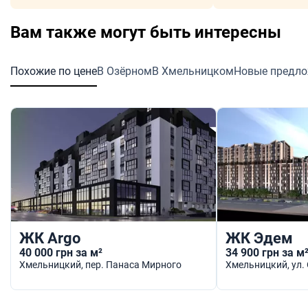
Вам также могут быть интересны
Похожие по цене
В Озёрном
В Хмельницком
Новые предл
ЖК Argo
ЖК Эдем
40 000 грн за м²
34 900 грн за м
Хмельницкий
, пер. Панаса Мирного
Хмельницкий
, ул