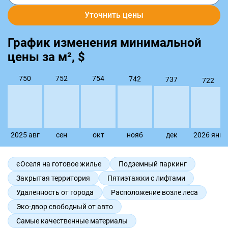
Уточнить цены
График изменения минимальной
цены за м², $
754
752
750
742
737
722
2025 авг
сен
окт
нояб
дек
2026 янв
єОселя на готовое жилье
Подземный паркинг
Закрытая территория
Пятиэтажки с лифтами
Удаленность от города
Расположение возле леса
Эко-двор свободный от авто
Самые качественные материалы