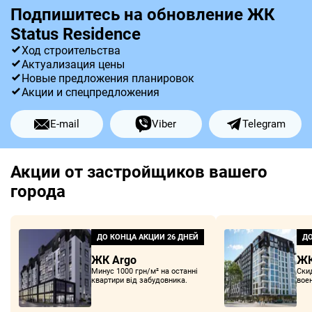
Подпишитесь на обновление ЖК
Status Residence
Ход строительства
Актуализация цены
Новые предложения планировок
Акции и спецпредложения
E-mail
Viber
Telegram
Акции от застройщиков вашего
города
ДО КОНЦА АКЦИИ
26 ДНЕЙ
ДО
ЖК Argo
ЖК
Минус 1000 грн/м² на останні
Ски
квартири від забудовника.
вое