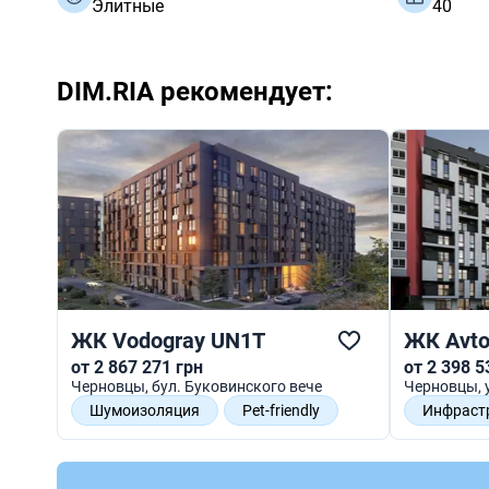
Элитные
40
DIM.RIA рекомендует:
ЖК Vodogray UN1T
ЖК Avto
от 2 867 271 грн
от 2 398 5
Черновцы
, бул. Буковинского вече
Черновцы
,
Шумоизоляция
Pet-friendly
Инфраст
Двор без авто
Инклюзивность
Функцио
Разнооб