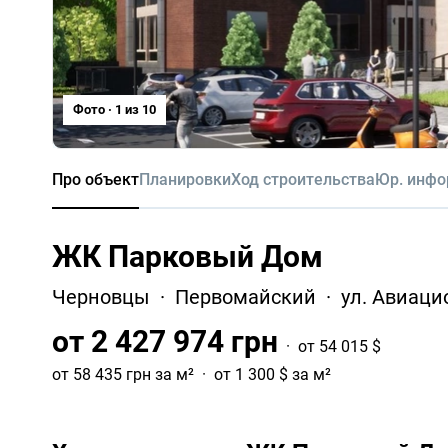
Фото · 1 из 10
Про объект
Планировки
Ход строительства
Юр. инф
ЖК Парковый Дом
Черновцы
Первомайский
ул. Авиаци
от 2 427 974 грн
от 54 015 $
от 58 435 грн за м²
от 1 300 $ за м²