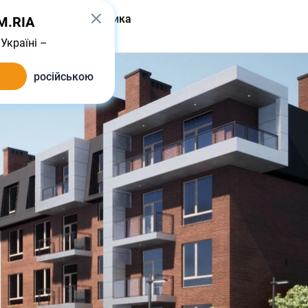
одать
От застройщика
IM.RIA
Україні –
російською