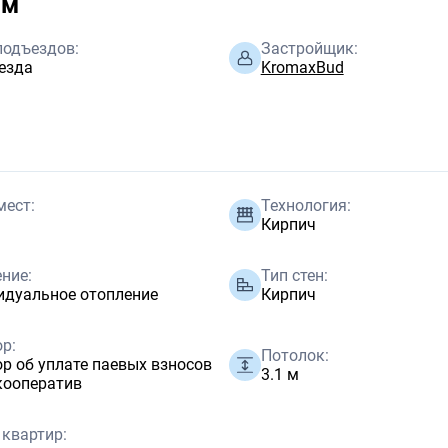
ом
подъездов:
Застройщик:
езда
KromaxBud
мест:
Технология:
Кирпич
ние:
Тип стен:
идуальное отопление
Кирпич
р:
Потолок:
р об уплате паевых взносов
3.1 м
кооператив
 квартир: