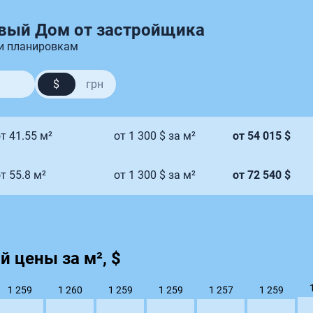
уальное газовое отопление
Комфортные решения для жи
вый Дом от застройщика
 и планировкам
$
грн
т 41.55 м²
от 1 300 $ за м²
от 54 015 $
т 55.8 м²
от 1 300 $ за м²
от 72 540 $
 цены за м², $
1 260
1 259
1 259
1 259
1 259
1 257