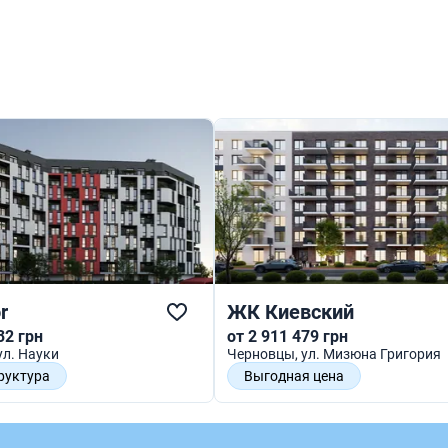
r
ЖК Киевский
32 грн
от 2 911 479 грн
 ул. Науки
Черновцы
, ул. Мизюна Григория
руктура
Выгодная цена
нальность
Закрытая территория
разные планировки
Экологичность территории