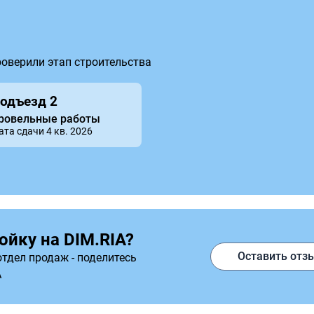
роверили этап строительства
одъезд 2
ровельные работы
ата сдачи 4 кв. 2026
ойку на DIM.RIA?
Оставить отз
тдел продаж - поделитесь
A