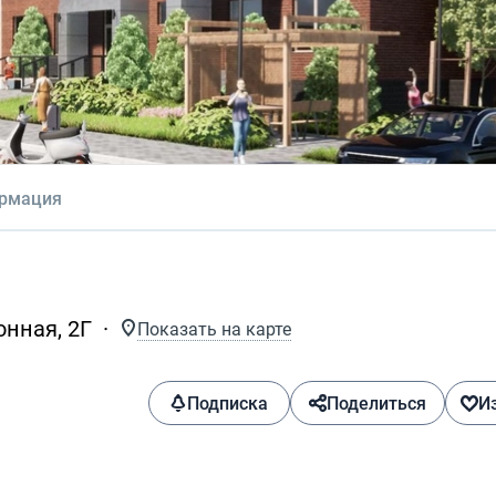
ормация
онная, 2Г
Показать на карте
Подписка
Поделиться
И