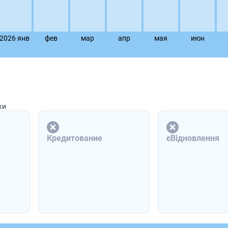
2026 янв
фев
мар
апр
мая
июн
ки
Кредитование
єВідновлення