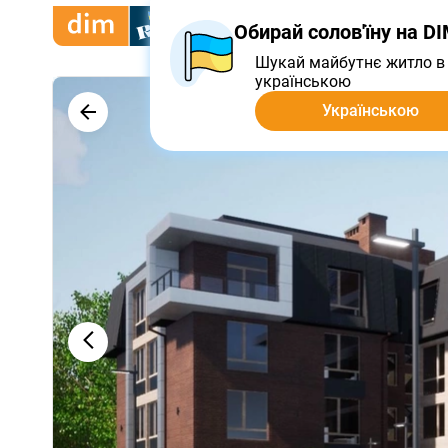
Купить
Арендовать
Пр
Обирай солов'їну на D
Шукай майбутнє житло в 
українською
Українською