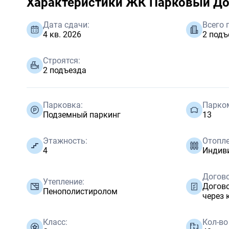
Характеристики ЖК Парковый Д
Дата сдачи:
Всего 
4 кв. 2026
2 подъ
Строятся:
2 подъезда
Парковка:
Парко
Подземный паркинг
13
Этажность:
Отопле
4
Индив
Догово
Утепление:
Догово
Пенополистиролом
через 
Класс:
Кол-во