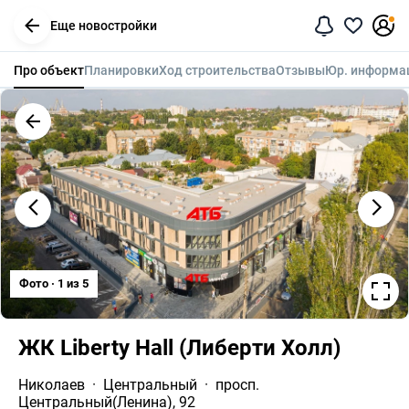
Еще новостройки
Про объект
Планировки
Ход строительства
Отзывы
Юр. информа
Фото · 1 из 5
ЖК Liberty Hall (Либерти Холл)
Николаев
Центральный
просп. 
Центральный(Ленина), 92