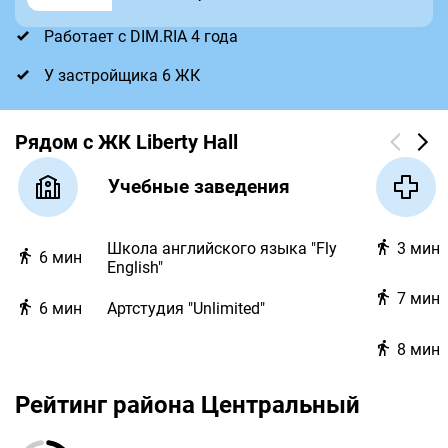
Работает с DIM.RIA 4 года
У застройщика 6 ЖК
Рядом с ЖК Liberty Hall
Учебные заведения
Школа английского языка "Fly
3
мин
6
мин
English"
7
мин
6
мин
Артстудия "Unlimited"
8
мин
Рейтинг района Центральный