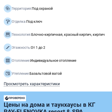
Территория:
Под охраной
Отделка:
Под ключ
Технология:
Блочно-кирпичная, красный кирпич, кирпич
Этажность:
От 1 до 2
Отопление:
Индивидуальное отопление
Утепление:
Базальтовой ватой
Просмотреть характеристики
ПРОВЕРЕНО
Цены на дома и таунхаусы в КГ
RAY-ELENOVKA resort & SPA