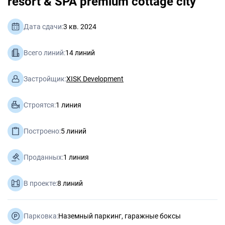
resort & SPA premium cottage city
Дата сдачи:
3 кв. 2024
Всего линий:
14 линий
Застройщик:
XISK Development
Строятся:
1 линия
Построено:
5 линий
Проданных:
1 линия
В проекте:
8 линий
Парковка:
Наземный паркинг, гаражные боксы