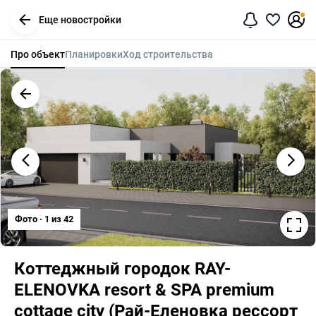
Еще новостройки
Про объект
Планировки
Ход строительства
Фото · 1 из 42
Коттеджный городок RAY-
ELENOVKA resort & SPA premium 
cottage city (Рай-Еленовка рессорт 