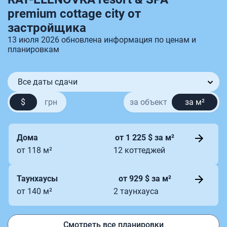
premium cottage city от
застройщика
13 июля 2026 обновлена информация по ценам и
планировкам
Все даты сдачи
$
грн
за объект
за м²
Дома
от 1 225 $ за м²
от 118 м²
12 коттеджей
Таунхаусы
от 929 $ за м²
от 140 м²
2 таунхауса
Смотреть все планировки