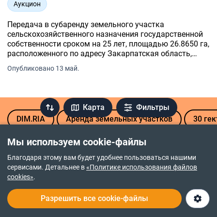
Аукцион
Передача в субаренду земельного участка
сельскохозяйственного назначения государственной
собственности сроком на 25 лет, площадью 26.8650 га,
расположенного по адресу Закарпатская область,
Ужгородский район, на территории Баранинской
Опубликовано 13 май.
сельского совета (за пределами населенного пункта с.
Карта
Фильтры
DIM.RIA
Аренда земельных участков
30 гек
Мы используем cookie-файлы
Благодаря этому вам будет удобнее пользоваться нашими
сервисами. Детальнее в
«Политике использования файлов
Политика возврата средств
cookies»
.
Политика приватности
Разрешить все cookie-файлы
Правочин про надання послуг