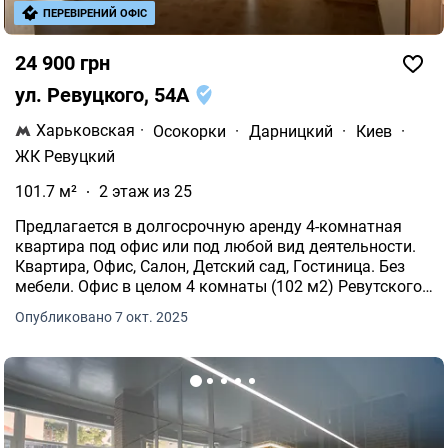
ПЕРЕВІРЕНИЙ ОФІС
24 900 грн
ул. Ревуцкого, 54А
Харьковская
·
Осокорки
·
Дарницкий
·
Киев
·
ЖК Ревуцкий
101.7 м²
2 этаж из 25
Предлагается в долгосрочную аренду 4-комнатная
квартира под офис или под любой вид деятельности.
Квартира, Офис, Салон, Детский сад, Гостиница. Без
мебели. Офис в целом 4 комнаты (102 м2) Ревутского
54А Квартира расположена на 2 этаже 25 дома, общая
Опубликовано 7 окт. 2025
площадь - 102 м.кв., полезная площадь - 80 м.