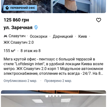
ПЕРЕВІРЕНИЙ ОФІС
125 860 грн
ул. Заречная
Славутич
·
Осокорки
·
Дарницкий
·
Киев
·
ЖК Славутич 2.0
155 м²
8 этаж из 8
Мега крутой офис - пентхаус с большой террасой в
стиле "Loftdesign interi", в удобной локации Киева возле
метро. ЖК Славутич 2.0 корп 1 Модульное автономное
электроснабжение, отопление есть всегда - 24/7. На 8
этаже. Полностью укомплектован на 18+ сотрудников.
Опубликовано 2 мар.
·
Проверено 2 мар.