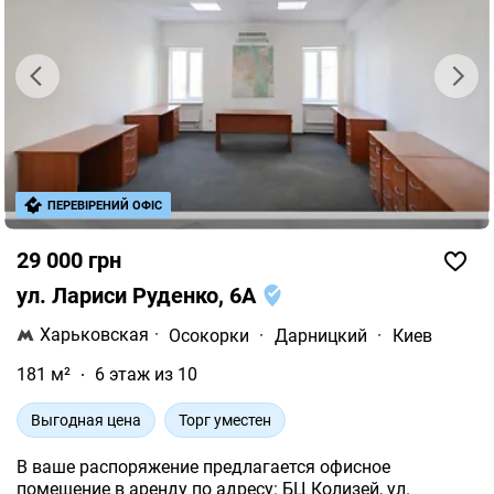
ПЕРЕВІРЕНИЙ ОФІС
29 000 грн
ул. Лариси Руденко, 6А
Харьковская
·
Осокорки
·
Дарницкий
·
Киев
181 м²
6 этаж из 10
Выгодная цена
Торг уместен
В ваше распоряжение предлагается офисное
помещение в аренду по адресу: БЦ Колизей, ул.