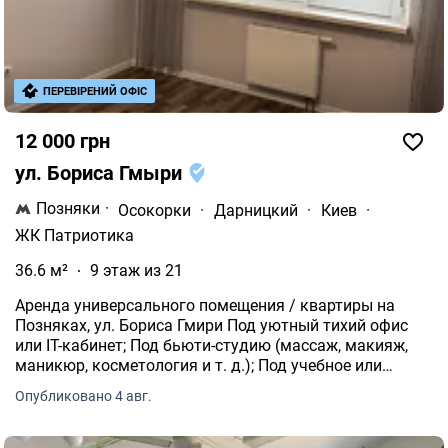
ПЕРЕВІРЕНИЙ ОФІС
12 000 грн
ул. Бориса Гмыри
Позняки
·
Осокорки
·
Дарницкий
·
Киев
·
ЖК Патриотика
36.6 м²
9 этаж из 21
Аренда универсального помещения / квартиры на
Позняках, ул. Бориса Гмири Под уютный тихий офис
или IT-кабинет; Под бьюти-студию (массаж, макияж,
маникюр, косметология и т. д.); Под учебное или
творческое пространство. Локация: метро Позняки /
Опубликовано 4 авг.
Осокорки (1015 минут пешком) Общая площадь: 36, 6
кв.