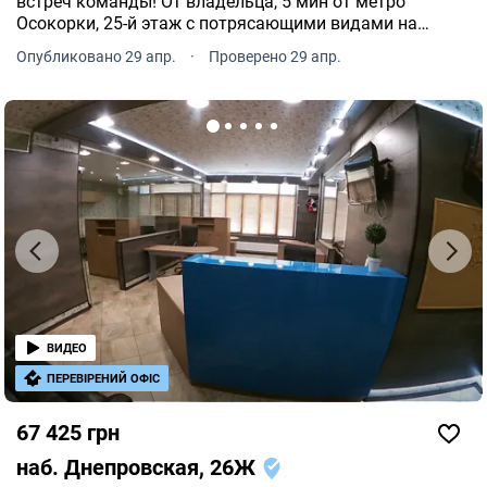
встреч команды! От владельца, 5 мин от метро
Осокорки, 25-й этаж с потрясающими видами на
город. Есть генератор, поэтому всегда работает 1
Опубликовано 29 апр.
·
Проверено 29 апр.
лифт, есть горячая и холодная вода.
ВИДЕО
ПЕРЕВІРЕНИЙ ОФІС
67 425 грн
наб. Днепровская, 26Ж