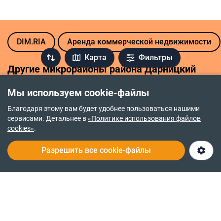
DIM.RIA
Аренда коммерческой недвижимости
Карта
Фильтры
Другие микрорайоны района Дарницкий
Позняки
Харьковский Массив
Мы используем cookie-файлы
Благодаря этому вам будет удобнее пользоваться нашими
сервисами. Детальнее в
«Политике использования файлов
cookies»
.
Политика возврата средств
Разрешить все cookie-файлы
Политика приватности
Правочин про надання послуг
О нас
Служба заботы 24/7