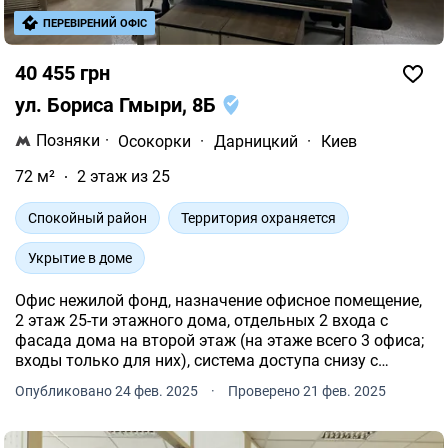
ПЕРЕВІРЕНИЙ ОФІС
40 455 грн
ул. Бориса Гмыри, 8Б
Позняки
·
Осокорки
·
Дарницкий
·
Киев
72 м²
2 этаж из 25
Спокойный район
Территория охраняется
Укрытие в доме
Офис нежилой фонд, назначение офисное помещение,
2 этаж 25-ти этажного дома, отдельных 2 входа с
фасада дома на второй этаж (на этаже всего 3 офиса;
входы только для них), система доступа снизу с
камерой, дом оборудован подземным хранилищем, в
Опубликовано 24 фев. 2025
·
Проверено 21 фев. 2025
случае отсутствия света генератор обеспечиваю
светом мес.