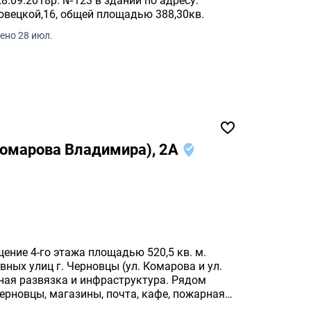
.09.2018р. №123 в здании по адресу:
овецкой,16, общей площадью 388,30кв.
ено 28 июл.
Комарова Владимира), 2А
ение 4-го этажа площадью 520,5 кв. м.
вных улиц г. Черновцы (ул. Комарова и ул.
ная развязка и инфраструктура. Рядом
ерновцы, магазины, почта, кафе, пожарная