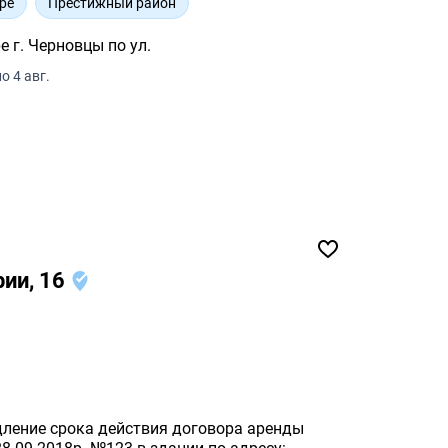
ре
Престижный район
 г. Черновцы по ул.
о 4 авг.
рии, 16
дление срока действия договора аренды