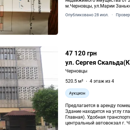
недвижимого имущества от 28
м.Черновцы, ул.Марии Заньк
Опубликовано 28 июл.
·
Провер
47 120 грн
ул. Сергея Скальда(
Черновцы
520.5 м²
4 этаж из 4
Аукцион
Предлагается в аренду помещ
Здание находится на углу гла
Главная). Удобная транспорт
центральный автовокзал г. Ч
часть и др. Вход со двора.